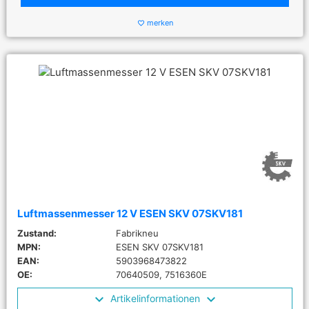
merken
favorite_border
Luftmassenmesser 12 V ESEN SKV 07SKV181
Zustand:
Fabrikneu
MPN:
ESEN SKV 07SKV181
EAN:
5903968473822
OE:
70640509, 7516360E
Artikelinformationen