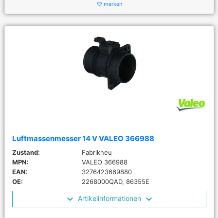
merken
favorite_border
Luftmassenmesser 14 V VALEO 366988
Zustand:
Fabrikneu
MPN:
VALEO 366988
EAN:
3276423669880
OE:
2268000QAD, 86355E
Artikelinformationen