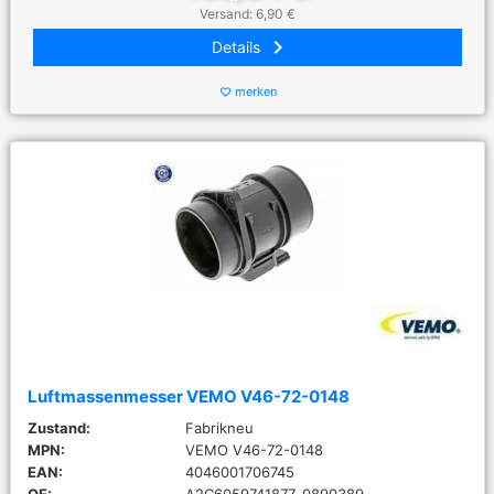
Versand: 6,90 €
keyboard_arrow_right
Details
merken
favorite_border
Luftmassenmesser VEMO V46-72-0148
Zustand:
Fabrikneu
MPN:
VEMO V46-72-0148
EAN:
4046001706745