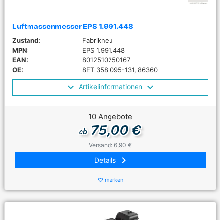
Luftmassenmesser EPS 1.991.448
Zustand:
Fabrikneu
MPN:
EPS 1.991.448
EAN:
8012510250167
OE:
8ET 358 095-131, 86360
Artikelinformationen
10 Angebote
75,00 €
ab
Versand: 6,90 €
keyboard_arrow_right
Details
merken
favorite_border