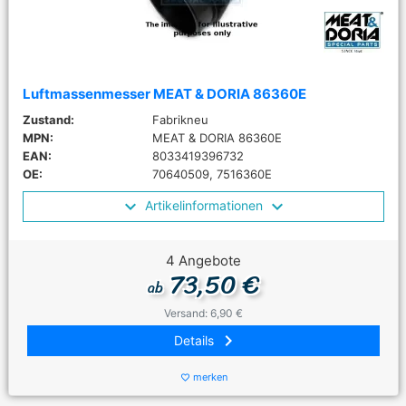
Luftmassenmesser MEAT & DORIA 86360E
Zustand:
Fabrikneu
MPN:
MEAT & DORIA 86360E
EAN:
8033419396732
OE:
70640509, 7516360E
Artikelinformationen
4 Angebote
73,50 €
ab
Versand: 6,90 €
keyboard_arrow_right
Details
merken
favorite_border