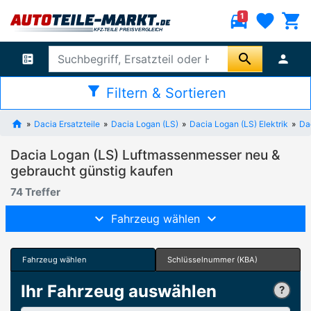
directions_car
favorite
shopping_cart
1
search
ballot
person
filter_alt
Filtern & Sortieren
Dacia Ersatzteile
Dacia Logan (LS)
Dacia Logan (LS) Elektrik
Da
Dacia Logan (LS) Luftmassenmesser neu &
gebraucht günstig kaufen
74 Treffer
Fahrzeug wählen
Fahrzeug wählen
Schlüsselnummer (KBA)
Ihr Fahrzeug auswählen