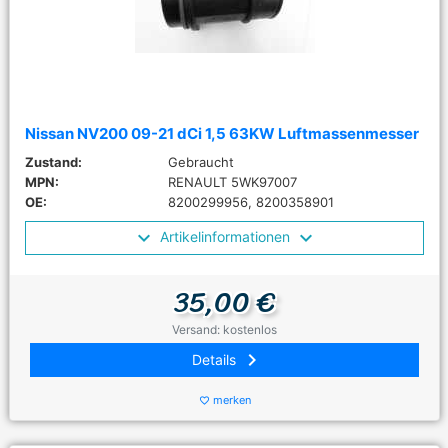
Nissan NV200 09-21 dCi 1,5 63KW Luftmassenmesser
Zustand:
Gebraucht
MPN:
RENAULT 5WK97007
OE:
8200299956, 8200358901
Artikelinformationen
35,00 €
Versand: kostenlos
keyboard_arrow_right
Details
merken
favorite_border