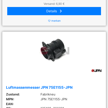
Versand: 6,90 €
keyboard_arrow_right
Details
merken
favorite_border
Luftmassenmesser JPN 75E1155-JPN
Zustand:
Fabrikneu
MPN:
JPN 75E1155-JPN
EAN: