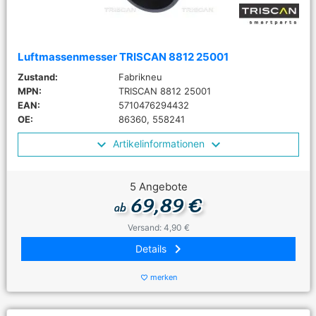
Luftmassenmesser TRISCAN 8812 25001
Zustand:
Fabrikneu
MPN:
TRISCAN 8812 25001
EAN:
5710476294432
OE:
86360, 558241
Artikelinformationen
5 Angebote
69,89 €
ab
Versand: 4,90 €
keyboard_arrow_right
Details
merken
favorite_border