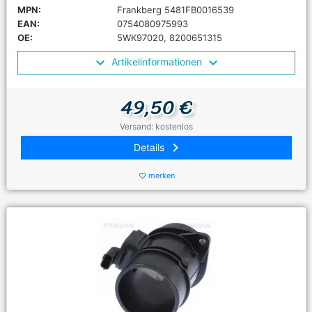
MPN:
Frankberg 5481FB0016539
EAN:
0754080975993
OE:
5WK97020, 8200651315
Artikelinformationen
49,50 €
Versand: kostenlos
keyboard_arrow_right
Details
merken
favorite_border