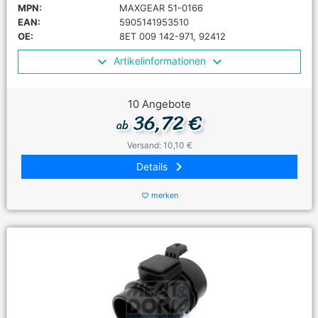
MPN:
MAXGEAR 51-0166
EAN:
5905141953510
OE:
8ET 009 142-971, 92412
Artikelinformationen
10 Angebote
36,72 €
ab
Versand: 10,10 €
keyboard_arrow_right
Details
merken
favorite_border