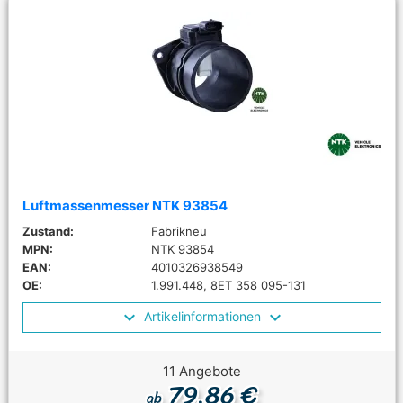
Luftmassenmesser NTK 93854
Zustand:
Fabrikneu
MPN:
NTK 93854
EAN:
4010326938549
OE:
1.991.448, 8ET 358 095-131
Artikelinformationen
11 Angebote
79,86 €
ab