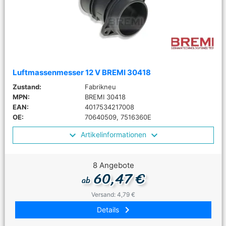
Luftmassenmesser 12 V BREMI 30418
Zustand:
Fabrikneu
MPN:
BREMI 30418
EAN:
4017534217008
OE:
70640509, 7516360E
Artikelinformationen
8 Angebote
60,47 €
ab
Versand: 4,79 €
keyboard_arrow_right
Details