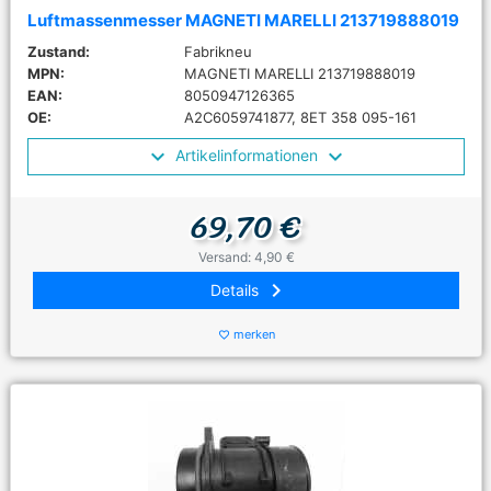
Luftmassenmesser MAGNETI MARELLI 213719888019
Zustand:
Fabrikneu
MPN:
MAGNETI MARELLI 213719888019
EAN:
8050947126365
OE:
A2C6059741877, 8ET 358 095-161
Artikelinformationen
69,70 €
Versand: 4,90 €
keyboard_arrow_right
Details
merken
favorite_border