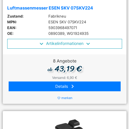
Luftmassenmesser ESEN SKV 07SKV224
Zustand:
Fabrikneu
MPN:
ESEN SKV 07SKV224
EAN:
5903968497071
OE:
0890389, WG1924935
Artikelinformationen
8 Angebote
43,19 €
ab
Versand: 6,90 €
keyboard_arrow_right
Details
merken
favorite_border