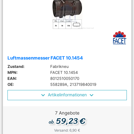
Luftmassenmesser FACET 10.1454
Zustand:
Fabrikneu
MPN:
FACET 10.1454
EAN:
8012510050170
OE:
558289A, 213719840019
Artikelinformationen
7 Angebote
59,23 €
ab
Versand: 6,90 €