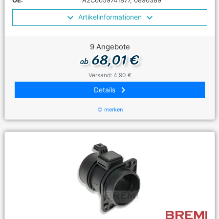
OE:
A2C6059741877, 0890389
Artikelinformationen
9 Angebote
68,01 €
ab
Versand: 4,90 €
keyboard_arrow_right
Details
merken
favorite_border