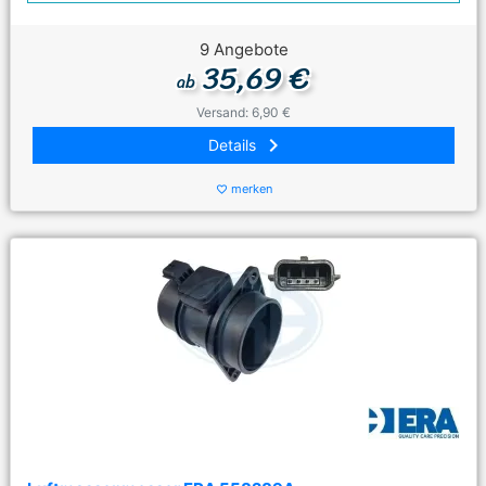
9 Angebote
35,69 €
ab
Versand: 6,90 €
keyboard_arrow_right
Details
merken
favorite_border