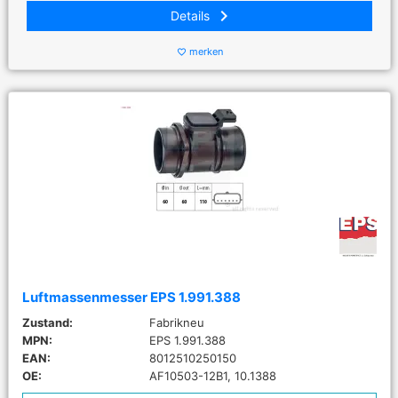
keyboard_arrow_right
Details
merken
favorite_border
Luftmassenmesser EPS 1.991.388
Zustand:
Fabrikneu
MPN:
EPS 1.991.388
EAN:
8012510250150
OE:
AF10503-12B1, 10.1388