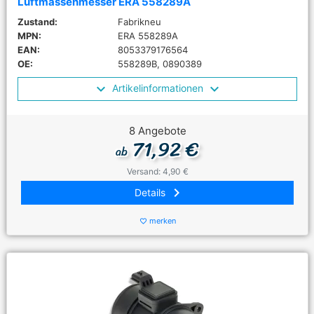
Luftmassenmesser ERA 558289A
Zustand:
Fabrikneu
MPN:
ERA 558289A
EAN:
8053379176564
OE:
558289B, 0890389
Artikelinformationen
8 Angebote
71,92 €
ab
Versand: 4,90 €
keyboard_arrow_right
Details
merken
favorite_border