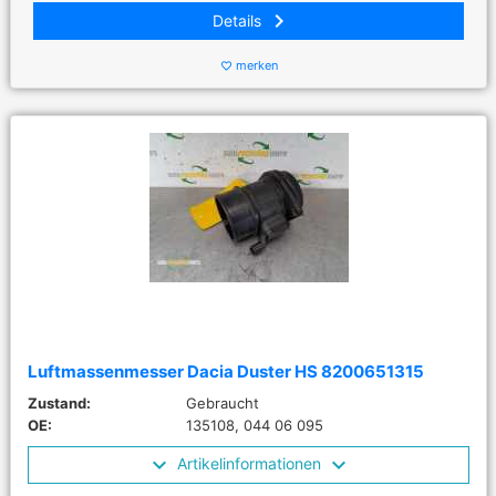
keyboard_arrow_right
Details
merken
favorite_border
Luftmassenmesser Dacia Duster HS 8200651315
Zustand:
Gebraucht
OE:
135108, 044 06 095
Artikelinformationen