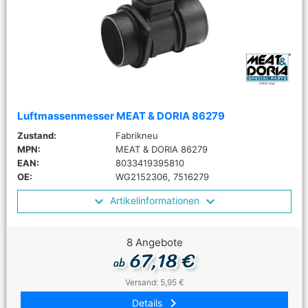
Luftmassenmesser MEAT & DORIA 86279
Zustand:
Fabrikneu
MPN:
MEAT & DORIA 86279
EAN:
8033419395810
OE:
WG2152306, 7516279
Artikelinformationen
8 Angebote
67,18 €
ab
Versand: 5,95 €
keyboard_arrow_right
Details