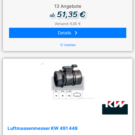
13 Angebote
51,35 €
ab
Versand: 6,90 €
keyboard_arrow_right
Details
merken
favorite_border
Luftmassenmesser KW 491 448