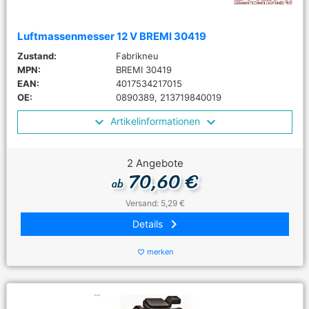
Luftmassenmesser 12 V BREMI 30419
Zustand:
Fabrikneu
MPN:
BREMI 30419
EAN:
4017534217015
OE:
0890389, 213719840019
Artikelinformationen
2 Angebote
70,60 €
ab
Versand: 5,29 €
keyboard_arrow_right
Details
merken
favorite_border