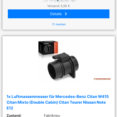
Versand: 5,90 €
keyboard_arrow_right
Details
merken
favorite_border
1x Luftmassenmesser für Mercedes-Benz Citan W415
Citan Mixto (Double Cabin) Citan Tourer Nissan Note
E12
Zustand:
Fabrikneu