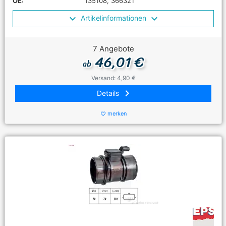
OE:
135108, 366321
Artikelinformationen
7 Angebote
46,01 €
ab
Versand: 4,90 €
keyboard_arrow_right
Details
merken
favorite_border