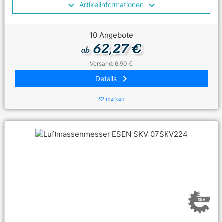
Artikelinformationen
10 Angebote
62,27 €
ab
Versand: 6,90 €
keyboard_arrow_right
Details
merken
favorite_border