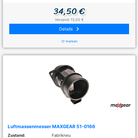
34,50 €
Versand: 15,00 €
keyboard_arrow_right
Details
merken
favorite_border
Luftmassenmesser MAXGEAR 51-0166
Zustand:
Fabrikneu