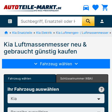
directions_car
favorite
shopping_cart
search
ballot
person
Kia Ersatzteile
Kia Elektrik
Kia Luftmengen- / Luftmassenmesser
Kia Luftmassenmesser neu &
gebraucht günstig kaufen
Fahrzeug wählen
Fahrzeug wählen
Schlüsselnummer (KBA)
Ihr Fahrzeug auswählen
Hersteller
Baureihe