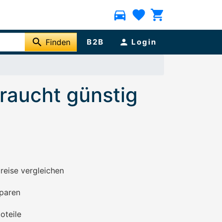
directions_car
favorite
shopping_cart
search
Finden
B2B
person
Login
raucht günstig
preise vergleichen
paren
oteile