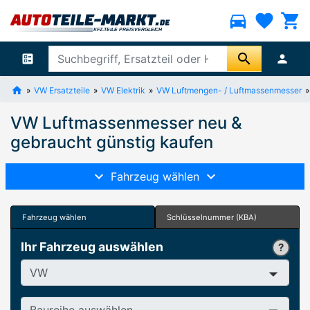
directions_car
favorite
shopping_cart
search
ballot
person
VW Ersatzteile
VW Elektrik
VW Luftmengen- / Luftmassenmesser
VW Luftmassenmesser neu &
gebraucht günstig kaufen
Fahrzeug wählen
Fahrzeug wählen
Schlüsselnummer (KBA)
Ihr Fahrzeug auswählen
Hersteller
Baureihe