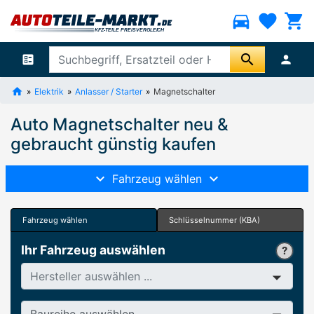
directions_car
favorite
shopping_cart
search
ballot
person
Elektrik
Anlasser / Starter
Magnetschalter
Auto Magnetschalter neu &
gebraucht günstig kaufen
Fahrzeug wählen
Fahrzeug wählen
Schlüsselnummer (KBA)
Ihr Fahrzeug auswählen
Hersteller
Baureihe