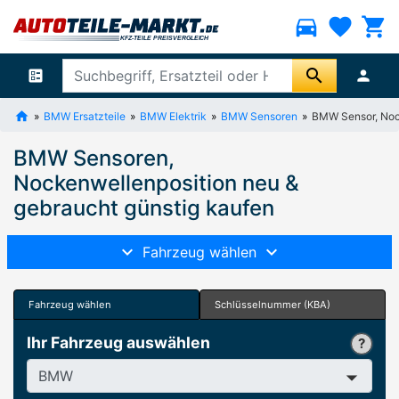
directions_car
favorite
shopping_cart
search
ballot
person
BMW Ersatzteile
BMW Elektrik
BMW Sensoren
BMW Sensor, Noc
BMW Sensoren,
Nockenwellenposition neu &
gebraucht günstig kaufen
Fahrzeug wählen
Fahrzeug wählen
Schlüsselnummer (KBA)
Ihr Fahrzeug auswählen
Hersteller