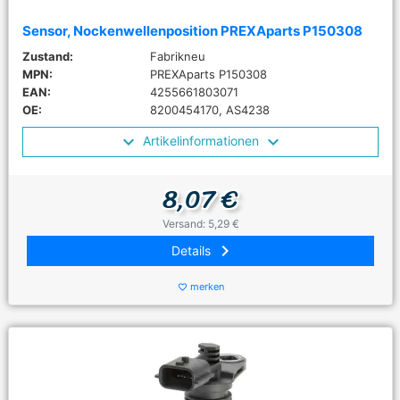
Sensor, Nockenwellenposition PREXAparts P150308
Zustand:
Fabrikneu
MPN:
PREXAparts P150308
EAN:
4255661803071
OE:
8200454170, AS4238
Artikelinformationen
8,07 €
Versand: 5,29 €
keyboard_arrow_right
Details
merken
favorite_border