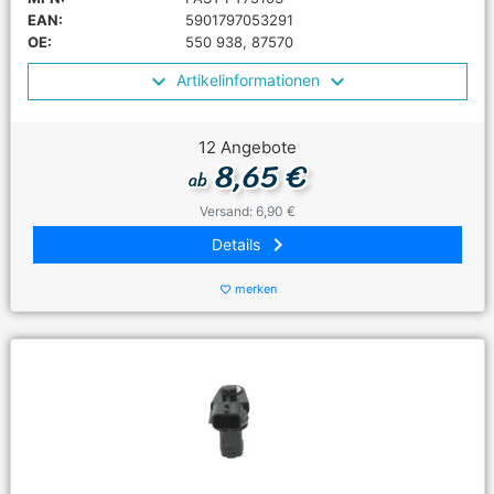
EAN:
5901797053291
OE:
550 938, 87570
Artikelinformationen
12 Angebote
8,65 €
ab
Versand: 6,90 €
keyboard_arrow_right
Details
merken
favorite_border