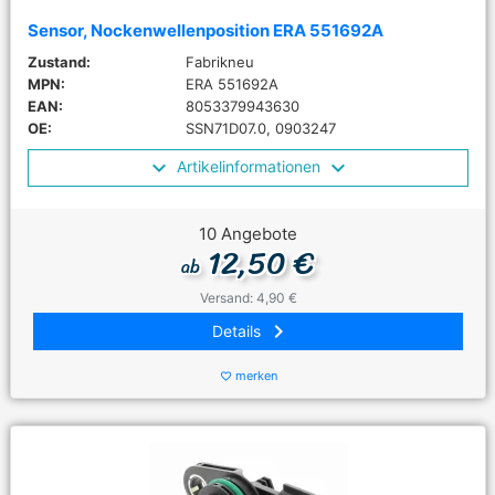
Sensor, Nockenwellenposition ERA 551692A
Zustand:
Fabrikneu
MPN:
ERA 551692A
EAN:
8053379943630
OE:
SSN71D07.0, 0903247
Artikelinformationen
10 Angebote
12,50 €
ab
Versand: 4,90 €
keyboard_arrow_right
Details
merken
favorite_border