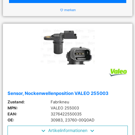
merken
favorite_border
Sensor, Nockenwellenposition VALEO 255003
Zustand:
Fabrikneu
MPN:
VALEO 255003
EAN:
3276422550035
OE:
30983, 23760-00Q0AD
Artikelinformationen