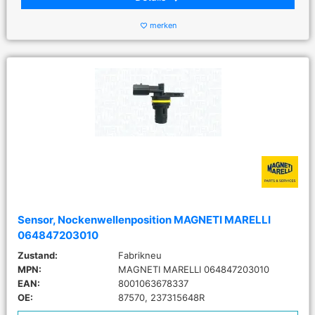
merken
favorite_border
Sensor, Nockenwellenposition MAGNETI MARELLI
064847203010
Zustand:
Fabrikneu
MPN:
MAGNETI MARELLI 064847203010
EAN:
8001063678337
OE:
87570, 237315648R