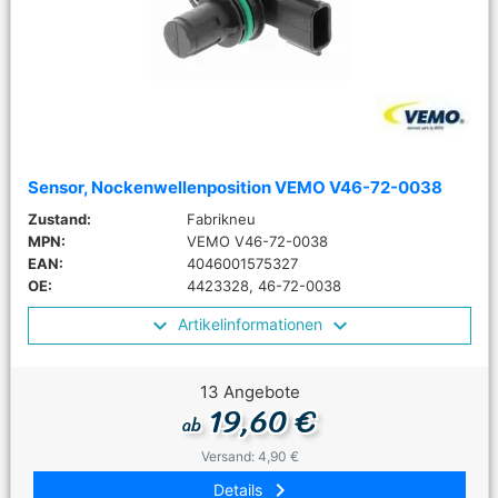
Sensor, Nockenwellenposition VEMO V46-72-0038
Zustand:
Fabrikneu
MPN:
VEMO V46-72-0038
EAN:
4046001575327
OE:
4423328, 46-72-0038
Artikelinformationen
13 Angebote
19,60 €
ab
Versand: 4,90 €
keyboard_arrow_right
Details