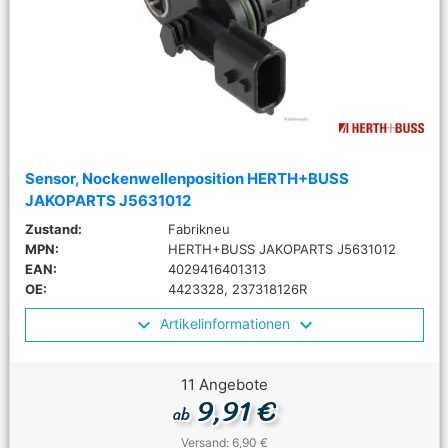
Sensor, Nockenwellenposition HERTH+BUSS
JAKOPARTS J5631012
Zustand:
Fabrikneu
MPN:
HERTH+BUSS JAKOPARTS J5631012
EAN:
4029416401313
OE:
4423328, 237318126R
Artikelinformationen
11 Angebote
9,91 €
ab
Versand: 6,90 €