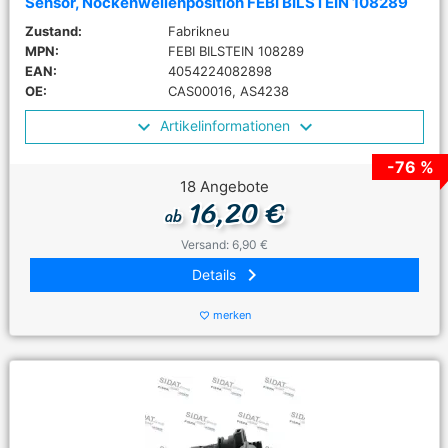
Sensor, Nockenwellenposition FEBI BILSTEIN 108289
Zustand:
Fabrikneu
MPN:
FEBI BILSTEIN 108289
EAN:
4054224082898
OE:
CAS00016, AS4238
Artikelinformationen
-76 %
18 Angebote
16,20 €
ab
Versand: 6,90 €
keyboard_arrow_right
Details
merken
favorite_border