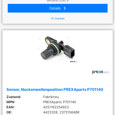
Versand: 6,90 €
keyboard_arrow_right
Details
merken
favorite_border
Sensor, Nockenwellenposition PREXAparts P701140
Zustand:
Fabrikneu
MPN:
PREXAparts P701140
EAN:
4251162254923
OE:
4423328, 237315648R