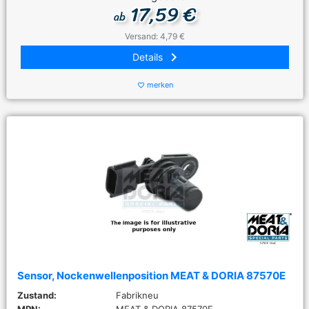
17,59 €
ab
Versand: 4,79 €
keyboard_arrow_right
Details
merken
favorite_border
Sensor, Nockenwellenposition MEAT & DORIA 87570E
Zustand:
Fabrikneu