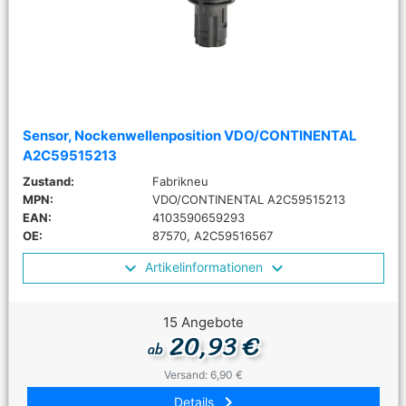
Sensor, Nockenwellenposition VDO/CONTINENTAL
A2C59515213
Zustand:
Fabrikneu
MPN:
VDO/CONTINENTAL A2C59515213
EAN:
4103590659293
OE:
87570, A2C59516567
Artikelinformationen
15 Angebote
20,93 €
ab
Versand: 6,90 €
keyboard_arrow_right
Details