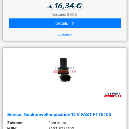
16,34 €
ab
Versand: 6,90 €
keyboard_arrow_right
Details
merken
favorite_border
Sensor, Nockenwellenposition 12 V FAST FT75103
Zustand:
Fabrikneu
MPN:
FAST FT75103