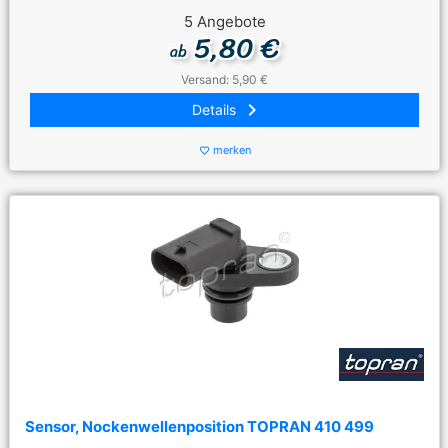
5 Angebote
5,80 €
ab
Versand: 5,90 €
keyboard_arrow_right
Details
merken
favorite_border
Sensor, Nockenwellenposition TOPRAN 410 499