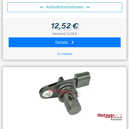
Artikelinformationen
12,52 €
Versand: 5,29 €
keyboard_arrow_right
Details
merken
favorite_border