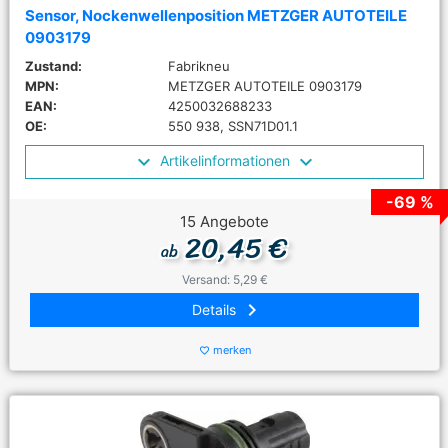
Sensor, Nockenwellenposition METZGER AUTOTEILE
0903179
Zustand:
Fabrikneu
MPN:
METZGER AUTOTEILE 0903179
EAN:
4250032688233
OE:
550 938, SSN71D01.1
Artikelinformationen
-69 %
15 Angebote
20,45 €
ab
Versand: 5,29 €
keyboard_arrow_right
Details
merken
favorite_border