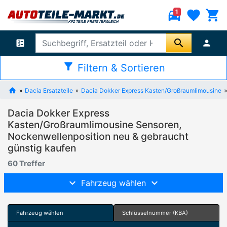
directions_car
favorite
shopping_cart
1
search
ballot
person
filter_alt
Filtern & Sortieren
Dacia Ersatzteile
Dacia Dokker Express Kasten/Großraumlimousine
Dacia Dokker Express
Kasten/Großraumlimousine Sensoren,
Nockenwellenposition neu & gebraucht
günstig kaufen
60 Treffer
Fahrzeug wählen
Fahrzeug wählen
Schlüsselnummer (KBA)