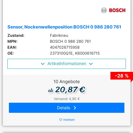
Sensor, Nockenwellenposition BOSCH 0 986 280 761
Zustand:
Fabrikneu
MPN:
BOSCH 0 986 280 761
EAN:
4047026715958
OE:
2373100Q1E, K6000616715
Artikelinformationen
-28 %
10 Angebote
20,87 €
ab
Versand: 4,90 €
keyboard_arrow_right
Details
merken
favorite_border