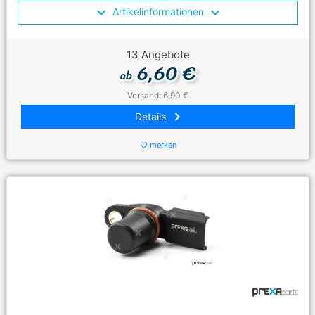
Artikelinformationen
13 Angebote
6,60 €
ab
Versand: 6,90 €
keyboard_arrow_right
Details
merken
favorite_border