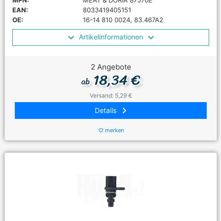
MPN:
MEAT & DORIA 87570E
EAN:
8033419405151
OE:
16-14 810 0024, 83.467A2
Artikelinformationen
2 Angebote
18,34 €
ab
Versand: 5,29 €
keyboard_arrow_right
Details
merken
favorite_border