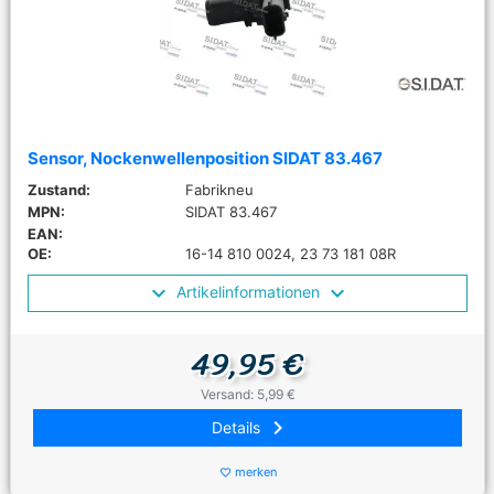
Sensor, Nockenwellenposition SIDAT 83.467
Zustand:
Fabrikneu
MPN:
SIDAT 83.467
EAN:
OE:
16-14 810 0024, 23 73 181 08R
Artikelinformationen
49,95 €
Versand: 5,99 €
keyboard_arrow_right
Details
merken
favorite_border