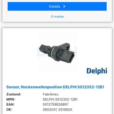
keyboard_arrow_right
Details
merken
favorite_border
Sensor, Nockenwellenposition DELPHI SS12352-12B1
Zustand:
Fabrikneu
MPN:
DELPHI SS12352-12B1
EAN:
5012759626887
OE:
0903247, 551692A