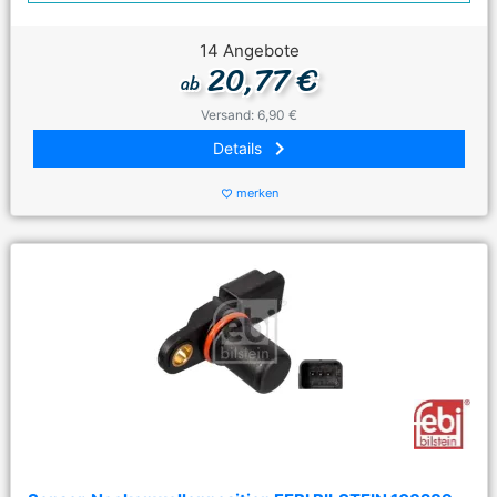
14 Angebote
20,77 €
ab
Versand: 6,90 €
keyboard_arrow_right
Details
merken
favorite_border