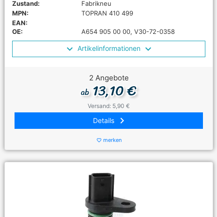
Zustand:
Fabrikneu
MPN:
TOPRAN 410 499
EAN:
OE:
A654 905 00 00, V30-72-0358
Artikelinformationen
2 Angebote
13,10 €
ab
Versand: 5,90 €
keyboard_arrow_right
Details
merken
favorite_border