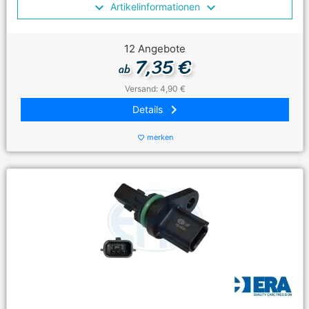
Artikelinformationen
12 Angebote
7,35 €
ab
Versand: 4,90 €
keyboard_arrow_right
Details
merken
favorite_border