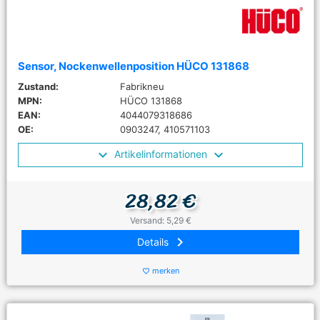
Sensor, Nockenwellenposition HÜCO 131868
Zustand:
Fabrikneu
MPN:
HÜCO 131868
EAN:
4044079318686
OE:
0903247, 410571103
Artikelinformationen
28,82 €
Versand: 5,29 €
keyboard_arrow_right
Details
merken
favorite_border