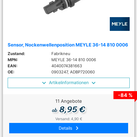
Sensor, Nockenwellenposition MEYLE 36-14 810 0006
Zustand:
Fabrikneu
MPN:
MEYLE 36-14 810 0006
EAN:
4040074381663
OE:
0903247, ADBP720060
Artikelinformationen
-84 %
11 Angebote
8,95 €
ab
Versand: 4,90 €
keyboard_arrow_right
Details