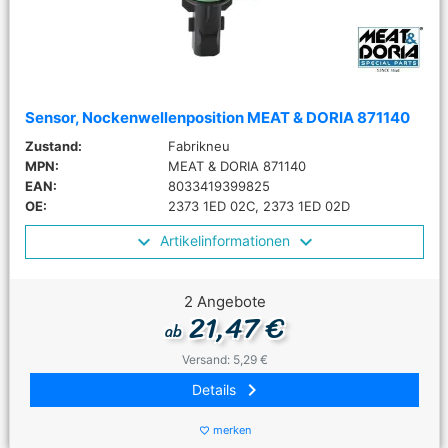
Sensor, Nockenwellenposition MEAT & DORIA 871140
Zustand:
Fabrikneu
MPN:
MEAT & DORIA 871140
EAN:
8033419399825
OE:
2373 1ED 02C, 2373 1ED 02D
Artikelinformationen
2 Angebote
21,47 €
ab
Versand: 5,29 €
keyboard_arrow_right
Details
merken
favorite_border