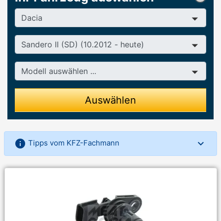
Hersteller
Baureihe
Modell
Auswählen
info
Tipps vom KFZ-Fachmann