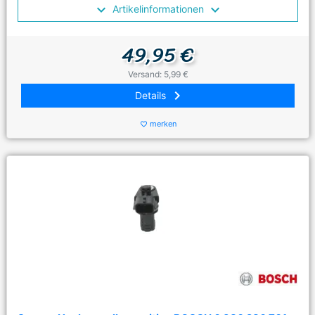
Artikelinformationen
49,95 €
Versand: 5,99 €
keyboard_arrow_right
Details
merken
favorite_border