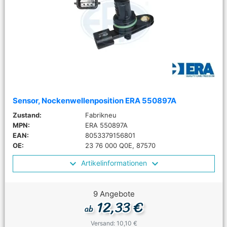
Sensor, Nockenwellenposition ERA 550897A
Zustand:
Fabrikneu
MPN:
ERA 550897A
EAN:
8053379156801
OE:
23 76 000 Q0E, 87570
Artikelinformationen
9 Angebote
12,33 €
ab
Versand: 10,10 €