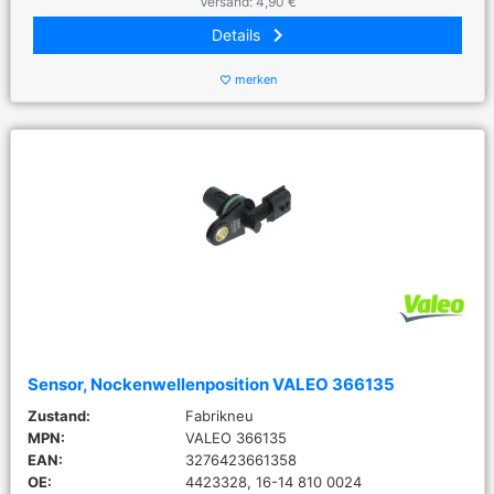
Versand: 4,90 €
keyboard_arrow_right
Details
merken
favorite_border
Sensor, Nockenwellenposition VALEO 366135
Zustand:
Fabrikneu
MPN:
VALEO 366135
EAN:
3276423661358
OE:
4423328, 16-14 810 0024