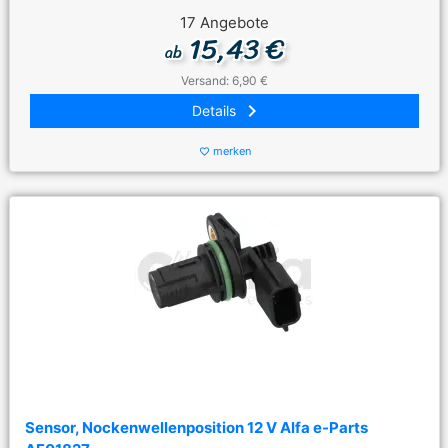
17 Angebote
15,43 €
ab
Versand: 6,90 €
keyboard_arrow_right
Details
merken
favorite_border
Sensor, Nockenwellenposition 12 V Alfa e-Parts