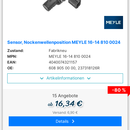
Sensor, Nockenwellenposition MEYLE 16-14 810 0024
Zustand:
Fabrikneu
MPN:
MEYLE 16-14 810 0024
EAN:
4040074321157
OE:
608 905 00 00, 237318126R
Artikelinformationen
-80 %
15 Angebote
16,34 €
ab
Versand: 6,90 €
keyboard_arrow_right
Details