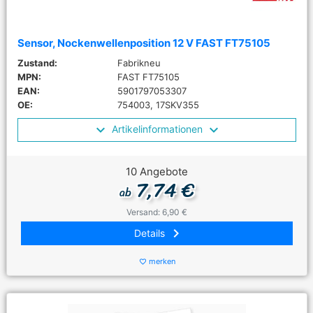
Sensor, Nockenwellenposition 12 V FAST FT75105
Zustand:
Fabrikneu
MPN:
FAST FT75105
EAN:
5901797053307
OE:
754003, 17SKV355
Artikelinformationen
10 Angebote
7,74 €
ab
Versand: 6,90 €
keyboard_arrow_right
Details
merken
favorite_border