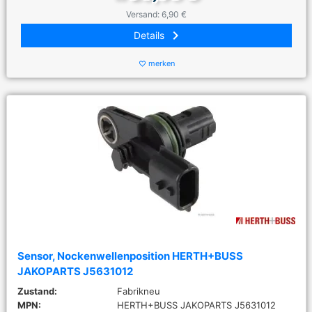
Versand: 6,90 €
keyboard_arrow_right
Details
merken
favorite_border
Sensor, Nockenwellenposition HERTH+BUSS
JAKOPARTS J5631012
Zustand:
Fabrikneu
MPN:
HERTH+BUSS JAKOPARTS J5631012