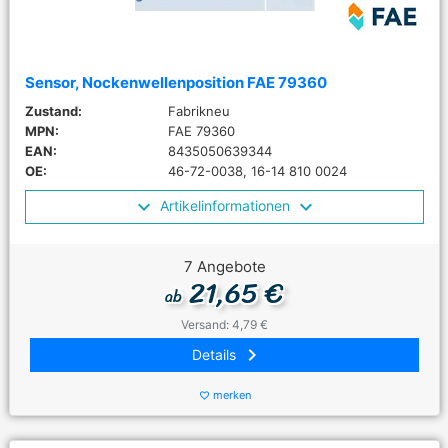
Sensor, Nockenwellenposition FAE 79360
Zustand:
Fabrikneu
MPN:
FAE 79360
EAN:
8435050639344
OE:
46-72-0038, 16-14 810 0024
Artikelinformationen
7 Angebote
21,65 €
ab
Versand: 4,79 €
keyboard_arrow_right
Details
merken
favorite_border