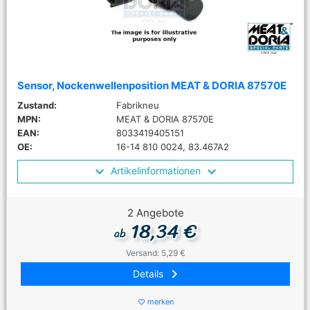
Sensor, Nockenwellenposition MEAT & DORIA 87570E
Zustand:
Fabrikneu
MPN:
MEAT & DORIA 87570E
EAN:
8033419405151
OE:
16-14 810 0024, 83.467A2
Artikelinformationen
2 Angebote
18,34 €
ab
Versand: 5,29 €
keyboard_arrow_right
Details
merken
favorite_border