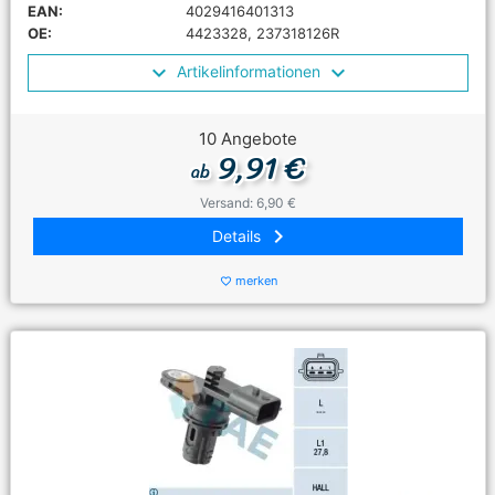
EAN:
4029416401313
OE:
4423328, 237318126R
Artikelinformationen
10 Angebote
9,91 €
ab
Versand: 6,90 €
keyboard_arrow_right
Details
merken
favorite_border