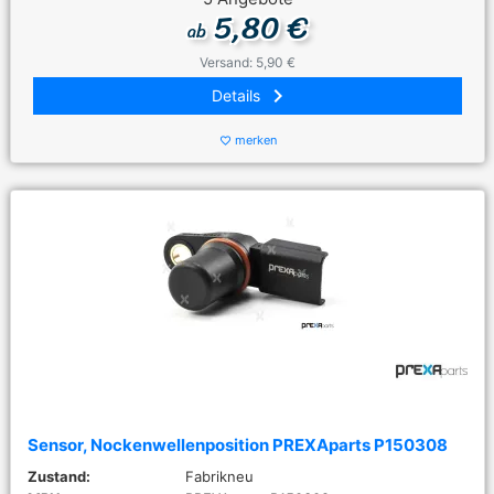
5,80 €
ab
Versand: 5,90 €
keyboard_arrow_right
Details
merken
favorite_border
Sensor, Nockenwellenposition PREXAparts P150308
Zustand:
Fabrikneu