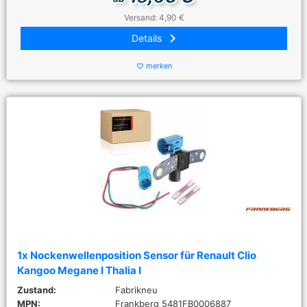
Versand: 4,90 €
keyboard_arrow_right
Details
merken
favorite_border
1x Nockenwellenposition Sensor für Renault Clio
Kangoo Megane I Thalia I
Zustand:
Fabrikneu
MPN:
Frankberg 5481FB0006887