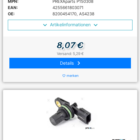
MPN:
PREXAparts P150308
EAN:
4255661803071
OE:
8200454170, AS4238
Artikelinformationen
8,07 €
Versand: 5,29 €
keyboard_arrow_right
Details
merken
favorite_border