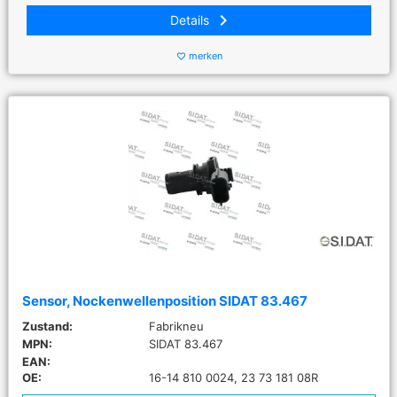
keyboard_arrow_right
Details
merken
favorite_border
Sensor, Nockenwellenposition SIDAT 83.467
Zustand:
Fabrikneu
MPN:
SIDAT 83.467
EAN:
OE:
16-14 810 0024, 23 73 181 08R