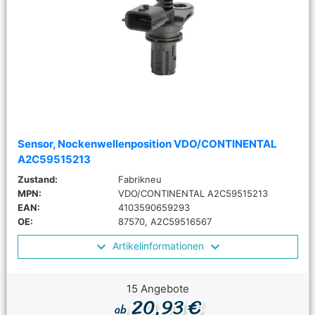
Sensor, Nockenwellenposition VDO/CONTINENTAL
A2C59515213
Zustand:
Fabrikneu
MPN:
VDO/CONTINENTAL A2C59515213
EAN:
4103590659293
OE:
87570, A2C59516567
Artikelinformationen
15 Angebote
20,93 €
ab