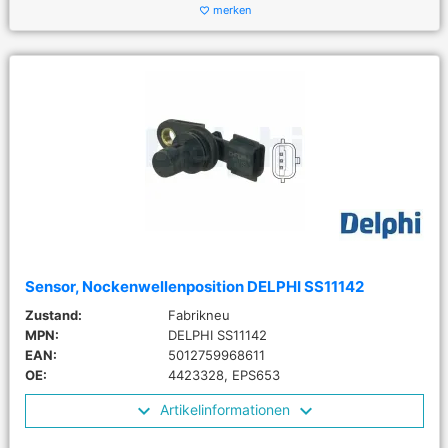
merken
favorite_border
Sensor, Nockenwellenposition DELPHI SS11142
Zustand:
Fabrikneu
MPN:
DELPHI SS11142
EAN:
5012759968611
OE:
4423328, EPS653
Artikelinformationen