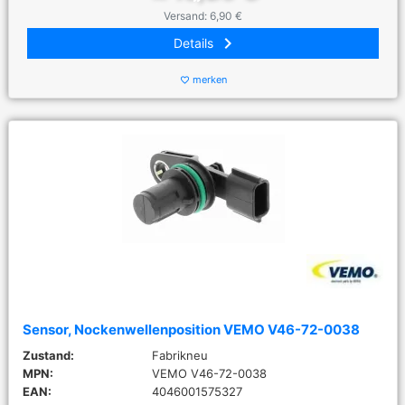
Versand: 6,90 €
keyboard_arrow_right
Details
merken
favorite_border
Sensor, Nockenwellenposition VEMO V46-72-0038
Zustand:
Fabrikneu
MPN:
VEMO V46-72-0038
EAN:
4046001575327