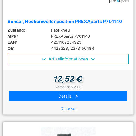
Sensor, Nockenwellenposition PREXAparts P701140
Zustand:
Fabrikneu
MPN:
PREXAparts P701140
EAN:
4251162254923
OE:
4423328, 237315648R
Artikelinformationen
12,52 €
Versand: 5,29 €
keyboard_arrow_right
Details
merken
favorite_border