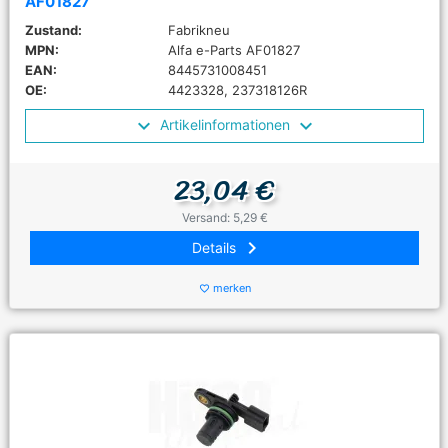
AF01827
Zustand:
Fabrikneu
MPN:
Alfa e-Parts AF01827
EAN:
8445731008451
OE:
4423328, 237318126R
Artikelinformationen
23,04 €
Versand: 5,29 €
keyboard_arrow_right
Details
merken
favorite_border