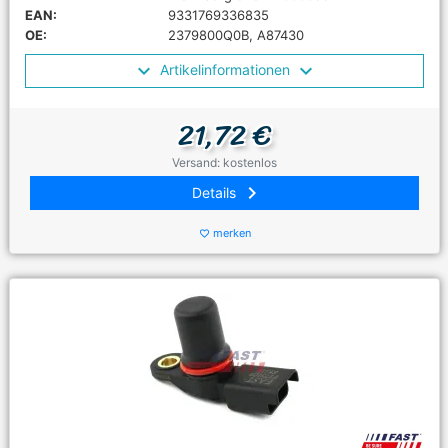
EAN:
9331769336835
OE:
2379800Q0B, A87430
Artikelinformationen
21,72 €
Versand: kostenlos
keyboard_arrow_right
Details
merken
favorite_border