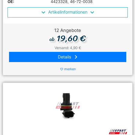
OE:
4423328, 46-72-0038
Artikelinformationen
12 Angebote
19,60 €
ab
Versand: 4,90 €
keyboard_arrow_right
Details
merken
favorite_border