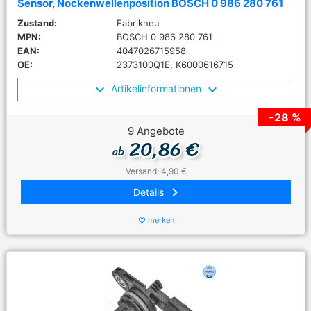
Sensor, Nockenwellenposition BOSCH 0 986 280 761
Zustand:
Fabrikneu
MPN:
BOSCH 0 986 280 761
EAN:
4047026715958
OE:
2373100Q1E, K6000616715
Artikelinformationen
-28 %
9 Angebote
20,86 €
ab
Versand: 4,90 €
keyboard_arrow_right
Details
merken
favorite_border