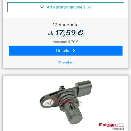
Artikelinformationen
17 Angebote
17,59 €
ab
Versand: 4,79 €
keyboard_arrow_right
Details
merken
favorite_border