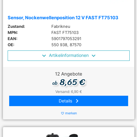
Sensor, Nockenwellenposition 12 V FAST FT75103
Zustand:
Fabrikneu
MPN:
FAST FT75103
EAN:
5901797053291
OE:
550 938, 87570
Artikelinformationen
12 Angebote
8,65 €
ab
Versand: 6,90 €
keyboard_arrow_right
Details
merken
favorite_border