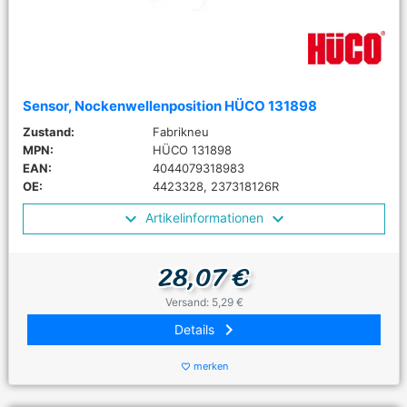
Sensor, Nockenwellenposition HÜCO 131898
Zustand:
Fabrikneu
MPN:
HÜCO 131898
EAN:
4044079318983
OE:
4423328, 237318126R
Artikelinformationen
28,07 €
Versand: 5,29 €
keyboard_arrow_right
Details
merken
favorite_border