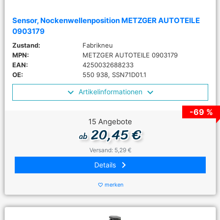
Sensor, Nockenwellenposition METZGER AUTOTEILE
0903179
Zustand:
Fabrikneu
MPN:
METZGER AUTOTEILE 0903179
EAN:
4250032688233
OE:
550 938, SSN71D01.1
Artikelinformationen
-69 %
15 Angebote
20,45 €
ab
Versand: 5,29 €
keyboard_arrow_right
Details
merken
favorite_border