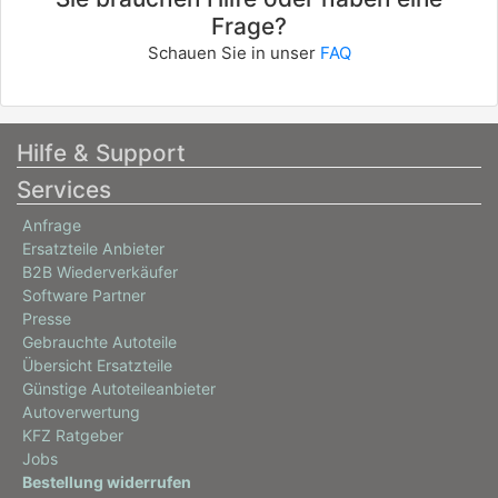
Frage?
Schauen Sie in unser
FAQ
Hilfe & Support
Services
Anfrage
Ersatzteile Anbieter
B2B Wiederverkäufer
Software Partner
Presse
Gebrauchte Autoteile
Übersicht Ersatzteile
Günstige Autoteileanbieter
Autoverwertung
KFZ Ratgeber
Jobs
Bestellung widerrufen