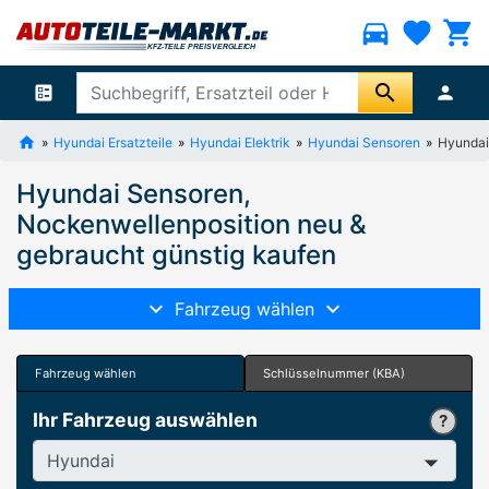
directions_car
favorite
shopping_cart
search
ballot
person
Hyundai Ersatzteile
Hyundai Elektrik
Hyundai Sensoren
Hyundai
Hyundai Sensoren,
Nockenwellenposition neu &
gebraucht günstig kaufen
Fahrzeug wählen
Fahrzeug wählen
Schlüsselnummer (KBA)
Ihr Fahrzeug auswählen
Hersteller