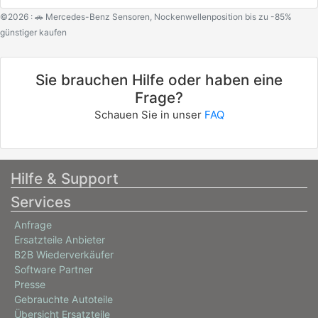
©2026 : 🚗 Mercedes-Benz Sensoren, Nockenwellenposition bis zu -85%
günstiger kaufen
Sie brauchen Hilfe oder haben eine
Frage?
Schauen Sie in unser
FAQ
Hilfe & Support
Services
Anfrage
Ersatzteile Anbieter
B2B Wiederverkäufer
Software Partner
Presse
Gebrauchte Autoteile
Übersicht Ersatzteile