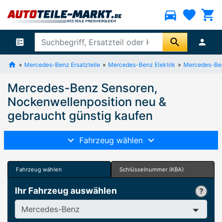
directions_car
favorite
shopping_cart
search
ballot
person
Mercedes-Benz Ersatzteile
Mercedes-Benz Elektrik
Mercedes-Be
Mercedes-Benz Sensoren,
Nockenwellenposition neu &
gebraucht günstig kaufen
Fahrzeug wählen
Fahrzeug wählen
Schlüsselnummer (KBA)
Ihr Fahrzeug auswählen
Hersteller