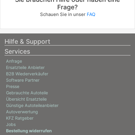
Frage?
Schauen Sie in unser
FAQ
Hilfe & Support
Services
Anfrage
Ersatzteile Anbieter
B2B Wiederverkäufer
Software Partner
Presse
Gebrauchte Autoteile
Übersicht Ersatzteile
Günstige Autoteileanbieter
Autoverwertung
KFZ Ratgeber
Jobs
Bestellung widerrufen