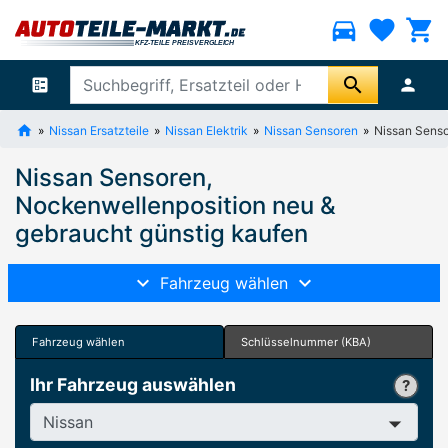
directions_car
favorite
shopping_cart
search
ballot
person
Nissan Ersatzteile
Nissan Elektrik
Nissan Sensoren
Nissan Senso
Nissan Sensoren,
Nockenwellenposition neu &
gebraucht günstig kaufen
Fahrzeug wählen
Fahrzeug wählen
Schlüsselnummer (KBA)
Ihr Fahrzeug auswählen
Hersteller