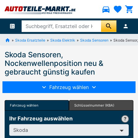
directions_car
favorite
shopping_cart
search
ballot
person
Skoda Ersatzteile
Skoda Elektrik
Skoda Sensoren
Skoda Sensor,
Skoda Sensoren,
Nockenwellenposition neu &
gebraucht günstig kaufen
Fahrzeug wählen
Fahrzeug wählen
Schlüsselnummer (KBA)
Ihr Fahrzeug auswählen
Hersteller