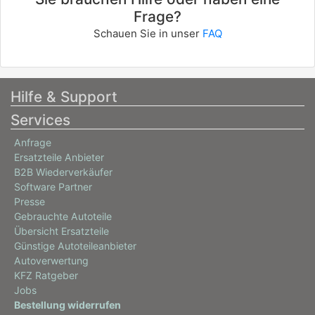
Frage?
Schauen Sie in unser
FAQ
Hilfe & Support
Services
Anfrage
Ersatzteile Anbieter
B2B Wiederverkäufer
Software Partner
Presse
Gebrauchte Autoteile
Übersicht Ersatzteile
Günstige Autoteileanbieter
Autoverwertung
KFZ Ratgeber
Jobs
Bestellung widerrufen