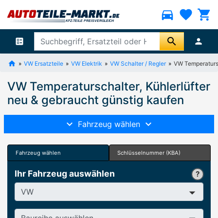
directions_car
favorite
shopping_cart
search
ballot
person
VW Ersatzteile
VW Elektrik
VW Schalter / Regler
VW Temperatursc
VW Temperaturschalter, Kühlerlüfter
neu & gebraucht günstig kaufen
Fahrzeug wählen
Fahrzeug wählen
Schlüsselnummer (KBA)
Ihr Fahrzeug auswählen
Hersteller
Baureihe