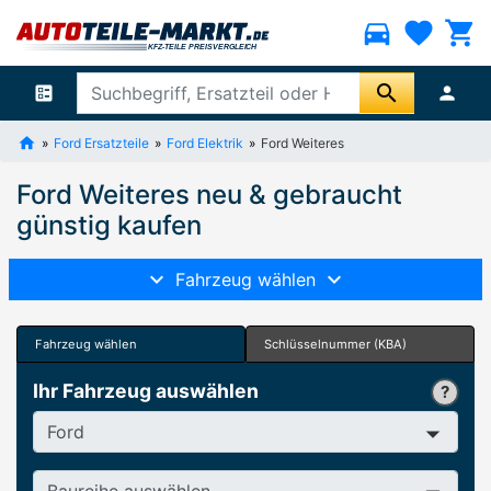
directions_car
favorite
shopping_cart
search
ballot
person
Ford Ersatzteile
Ford Elektrik
Ford Weiteres
Ford Weiteres neu & gebraucht
günstig kaufen
Fahrzeug wählen
Fahrzeug wählen
Schlüsselnummer (KBA)
Ihr Fahrzeug auswählen
Hersteller
Baureihe