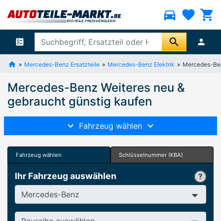
directions_car
favorite
shopping_cart
search
ballot
person
Mercedes-Benz Ersatzteile
Mercedes-Benz Elektrik
Mercedes-Ben
Mercedes-Benz Weiteres neu &
gebraucht günstig kaufen
Fahrzeug wählen
Fahrzeug wählen
Schlüsselnummer (KBA)
Ihr Fahrzeug auswählen
Hersteller
Baureihe