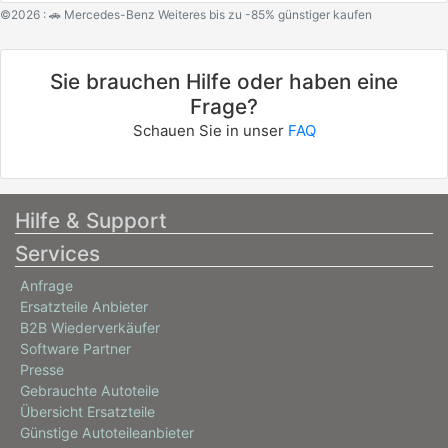
©2026 : 🚗 Mercedes-Benz Weiteres bis zu -85% günstiger kaufen
Sie brauchen Hilfe oder haben eine
Frage?
Schauen Sie in unser
FAQ
Hilfe & Support
Services
Anfrage
Ersatzteile Anbieter
B2B Wiederverkäufer
Software Partner
Presse
Gebrauchte Autoteile
Übersicht Ersatzteile
Günstige Autoteileanbieter