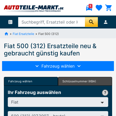
directions_car
favorite
shopping_cart
1
search
ballot
person
Fiat Ersatzteile
Fiat 500 (312)
Fiat 500 (312) Ersatzteile neu &
gebraucht günstig kaufen
Fahrzeug wählen
Fahrzeug wählen
Schlüsselnummer (KBA)
Ihr Fahrzeug auswählen
Hersteller
Baureihe