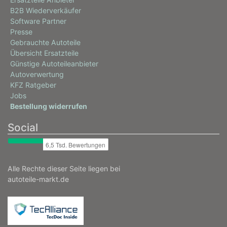
B2B Wiederverkäufer
Software Partner
Presse
Gebrauchte Autoteile
Übersicht Ersatzteile
Günstige Autoteileanbieter
Autoverwertung
KFZ Ratgeber
Jobs
Bestellung widerrufen
Social
Alle Rechte dieser Seite liegen bei
autoteile-markt.de