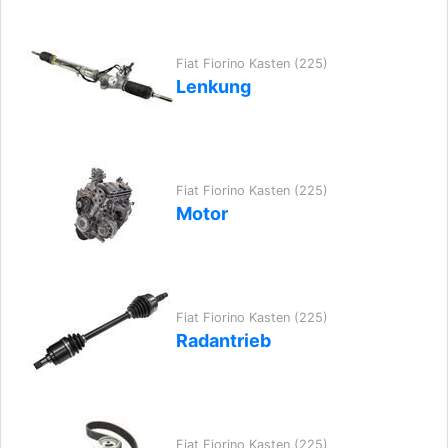
Fiat Fiorino Kasten (225)
Lenkung
Fiat Fiorino Kasten (225)
Motor
Fiat Fiorino Kasten (225)
Radantrieb
Fiat Fiorino Kasten (225)