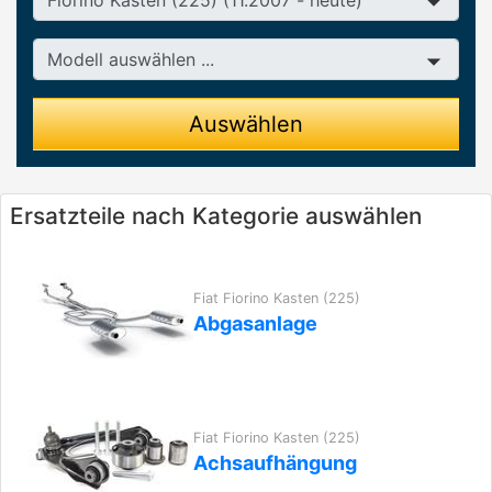
Modell
Auswählen
Ersatzteile nach Kategorie auswählen
Fiat Fiorino Kasten (225)
Abgasanlage
Fiat Fiorino Kasten (225)
Achsaufhängung