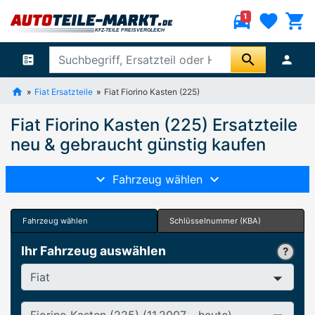
directions_car
favorite
shopping_cart
1
search
ballot
person
Fiat Ersatzteile
Fiat Fiorino Kasten (225)
Fiat Fiorino Kasten (225) Ersatzteile
neu & gebraucht günstig kaufen
Fahrzeug wählen
Fahrzeug wählen
Schlüsselnummer (KBA)
Ihr Fahrzeug auswählen
Hersteller
Baureihe