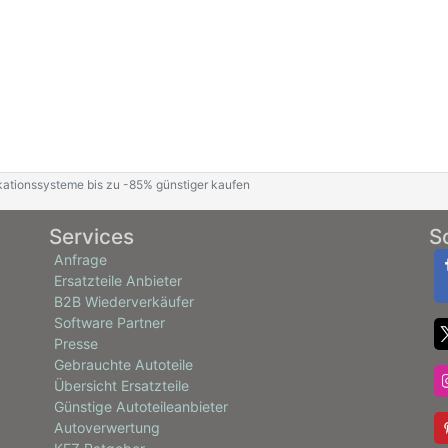
ationssysteme bis zu -85% günstiger kaufen
Services
S
Anfrage
Ersatzteile Anbieter
B2B Wiederverkäufer
Software Partner
Presse
Gebrauchte Autoteile
Übersicht Ersatzteile
Günstige Autoteileanbieter
Autoverwertung