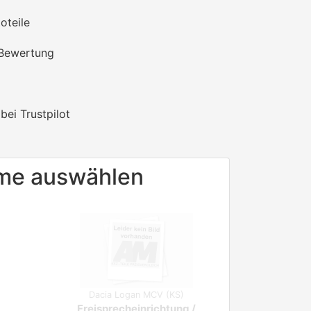
oteile
 Bewertung
bei Trustpilot
eme auswählen
Dacia Logan MCV (KS)
Freisprecheinrichtung /