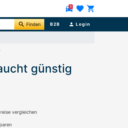
directions_car
favorite
shopping_cart
1
search
Finden
B2B
person
Login
/
ucht günstig
preise vergleichen
paren