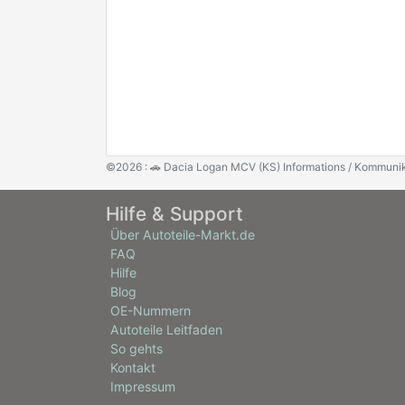
©2026 : 🚗 Dacia Logan MCV (KS) Informations / Kommunik
Hilfe & Support
Über Autoteile-Markt.de
FAQ
Hilfe
Blog
OE-Nummern
Autoteile Leitfaden
So gehts
Kontakt
Impressum