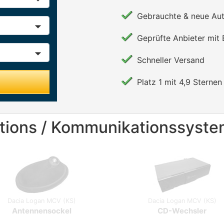
Gebrauchte & neue Aut
Geprüfte Anbieter mit
Schneller Versand
Platz 1 mit 4,9 Sternen 
mations / Kommunikationssyst
Dacia Logan MCV (KS)
Dacia Logan MCV (KS)
Antennensockel
CD-Wechsler