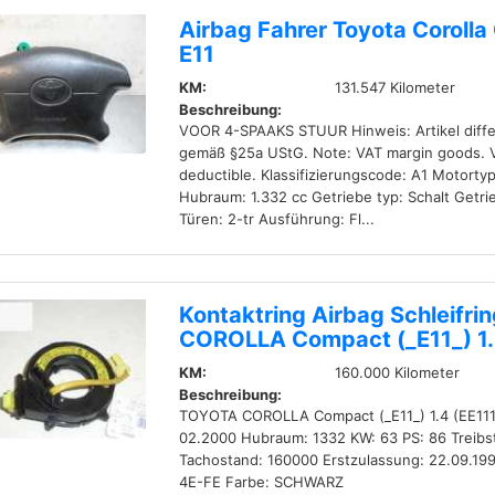
Airbag Fahrer Toyota Coroll
E11
KM:
131.547 Kilometer
Beschreibung:
VOOR 4-SPAAKS STUUR Hinweis: Artikel diff
gemäß §25a UStG. Note: VAT margin goods. 
deductible. Klassifizierungscode: A1 Motortyp
Hubraum: 1.332 cc Getriebe typ: Schalt Getri
Türen: 2-tr Ausführung: Fl...
Kontaktring Airbag Schleifr
COROLLA Compact (_E11_) 1.
KM:
160.000 Kilometer
Beschreibung:
TOYOTA COROLLA Compact (_E11_) 1.4 (EE111_
02.2000 Hubraum: 1332 KW: 63 PS: 86 Treibs
Tachostand: 160000 Erstzulassung: 22.09.19
4E-FE Farbe: SCHWARZ