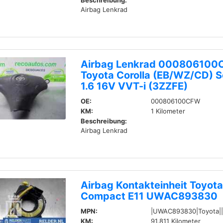
Beschreibung:
Airbag Lenkrad
Airbag Lenkrad 00080610
Toyota Corolla (EB/WZ/CD) 
1.6 16V VVT-i (3ZZFE)
OE:
000806100CFW
KM:
1 Kilometer
Beschreibung:
Airbag Lenkrad
Airbag Kontakteinheit Toyota
Compact E11 UWAC893830
MPN:
|UWAC893830|Toyota|
KM:
91.811 Kilometer