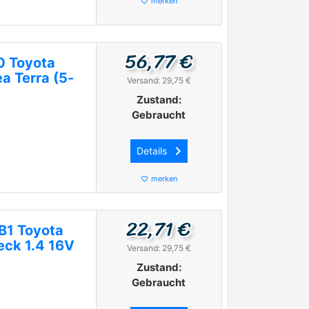
merken
favorite_border
56,77 €
0 Toyota
a Terra (5-
Versand: 29,75 €
Zustand:
Gebraucht
keyboard_arrow_right
Details
merken
favorite_border
22,71 €
B1 Toyota
eck 1.4 16V
Versand: 29,75 €
Zustand:
Gebraucht