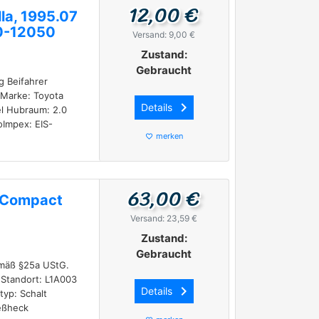
12,00 €
la, 1995.07
0-12050
Versand: 9,00 €
Zustand:
Gebraucht
g Beifahrer
Marke: Toyota
keyboard_arrow_right
Details
sel Hubraum: 2.0
Impex: EIS-
merken
favorite_border
63,00 €
a Compact
Versand: 23,59 €
Zustand:
Gebraucht
emäß §25a UStG.
 Standort: L1A003
keyboard_arrow_right
Details
typ: Schalt
ießheck