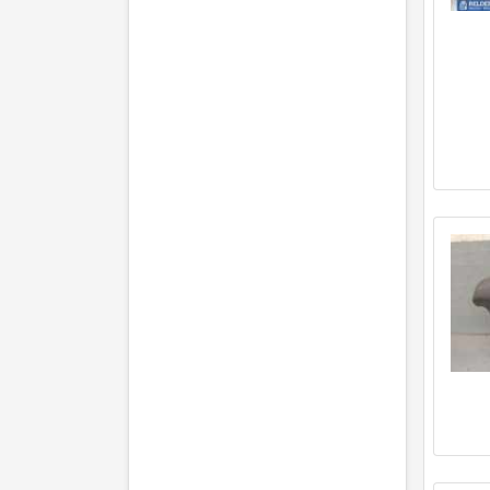
(Motor: 53 kW / 72 PS)
Toyota Corolla Compact (E11) 2.0
D-4D (09.2000 - 01.2002)
(Motor: 66 kW / 90 PS)