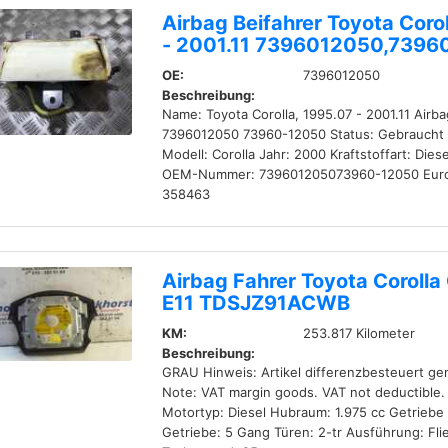
Airbag Beifahrer Toyota Corol
- 2001.11 7396012050,7396
OE:
7396012050
Beschreibung:
Name: Toyota Corolla, 1995.07 - 2001.11 Airba
7396012050 73960-12050 Status: Gebraucht 
Modell: Corolla Jahr: 2000 Kraftstoffart: Die
OEM-Nummer: 739601205073960-12050 Euro
358463
Airbag Fahrer Toyota Coroll
E11 TDSJZ91ACWB
KM:
253.817 Kilometer
Beschreibung:
GRAU Hinweis: Artikel differenzbesteuert g
Note: VAT margin goods. VAT not deductible.
Motortyp: Diesel Hubraum: 1.975 cc Getriebe 
Getriebe: 5 Gang Türen: 2-tr Ausführung: Fl