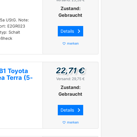
Zustand:
Gebraucht
25a UStG. Note:
dort: E2GR023
keyboard_arrow_right
Details
typ: Schalt
ießheck
merken
favorite_border
22,71 €
B1 Toyota
a Terra (5-
Versand: 29,75 €
Zustand:
Gebraucht
keyboard_arrow_right
Details
merken
favorite_border