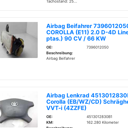
Tachostand: 25...
Airbag Beifahrer 739601205
COROLLA (E11) 2.0 D-4D Line
ptas.) 90 CV / 66 KW
OE:
7396012050
Beschreibung:
Airbag Beifahrer
Airbag Lenkrad 4513012830
Corolla (EB/WZ/CD) Schrägh
VVT-i (4ZZFE)
OE:
4513012830B1
KM:
162.280 Kilometer