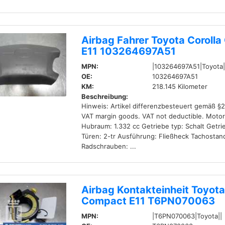
Airbag Fahrer Toyota Coroll
E11 103264697A51
MPN:
|103264697A51|Toyota|
OE:
103264697A51
KM:
218.145 Kilometer
Beschreibung:
Hinweis: Artikel differenzbesteuert gemäß §
VAT margin goods. VAT not deductible. Motor
Hubraum: 1.332 cc Getriebe typ: Schalt Getri
Türen: 2-tr Ausführung: Fließheck Tachostan
Radschrauben: ...
Airbag Kontakteinheit Toyota
Compact E11 T6PN070063
MPN:
|T6PN070063|Toyota||