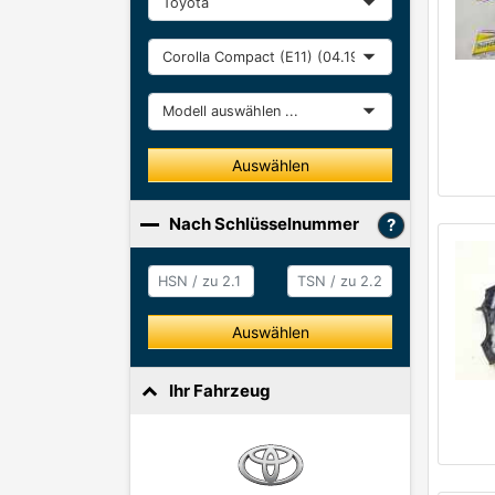
Baureihe
Modell
Auswählen
Nach Schlüsselnummer
HSN / zu 2.1
HSN / zu 2.2
Auswählen
Ihr Fahrzeug