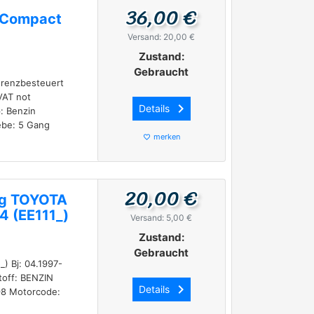
36,00 €
a Compact
Versand: 20,00 €
Zustand:
Gebraucht
erenzbesteuert
VAT not
keyboard_arrow_right
Details
: Benzin
ebe: 5 Gang
merken
favorite_border
20,00 €
ing TOYOTA
4 (EE111_)
Versand: 5,00 €
Zustand:
Gebraucht
) Bj: 04.1997-
toff: BENZIN
keyboard_arrow_right
Details
98 Motorcode: