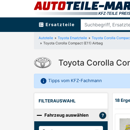
ballot
Ersatzteile
Autoteile
Toyota Ersatzteile
Toyota Corolla Compact
Toyota Corolla Compact (E11) Airbag
Toyota Corolla Co
info
Tipps vom KFZ-Fachmann
18 Erg
FILTERAUSWAHL
Fahrzeug auswählen
Hersteller