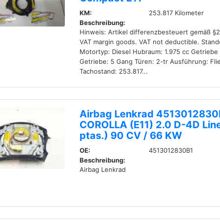
KM:
253.817 Kilometer
Beschreibung:
Hinweis: Artikel differenzbesteuert gemäß §
VAT margin goods. VAT not deductible. Stan
Motortyp: Diesel Hubraum: 1.975 cc Getriebe 
Getriebe: 5 Gang Türen: 2-tr Ausführung: Fl
Tachostand: 253.817...
Airbag Lenkrad 4513012830
COROLLA (E11) 2.0 D-4D Line
ptas.) 90 CV / 66 KW
OE:
4513012830B1
Beschreibung:
Airbag Lenkrad