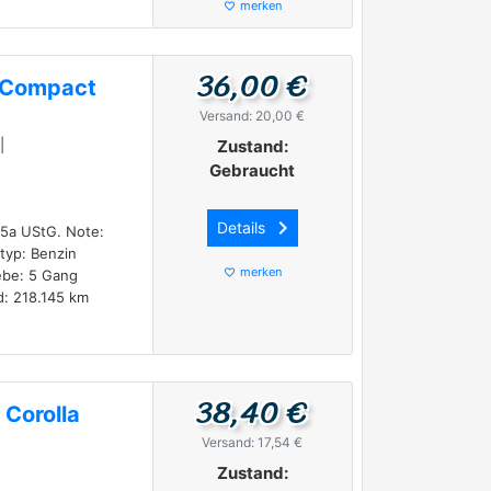
merken
favorite_border
36,00 €
a Compact
Versand: 20,00 €
|
Zustand:
Gebraucht
keyboard_arrow_right
Details
25a UStG. Note:
typ: Benzin
merken
ebe: 5 Gang
favorite_border
d: 218.145 km
38,40 €
 Corolla
Versand: 17,54 €
Zustand: