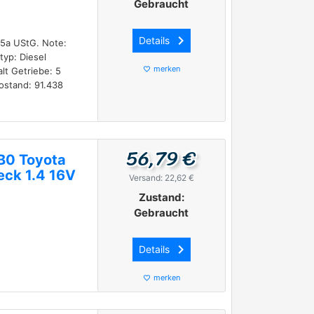
Gebraucht
keyboard_arrow_right
Details
25a UStG. Note:
typ: Diesel
merken
lt Getriebe: 5
favorite_border
ostand: 91.438
56,79 €
B0 Toyota
eck 1.4 16V
Versand: 22,62 €
Zustand:
Gebraucht
keyboard_arrow_right
Details
merken
favorite_border