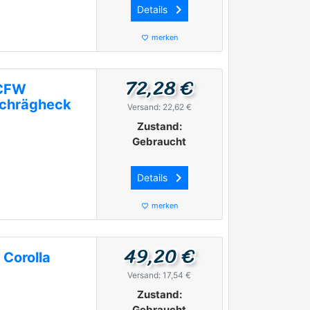
keyboard_arrow_right
Details
merken
favorite_border
72,28 €
0CFW
Schrägheck
Versand: 22,62 €
Zustand:
Gebraucht
keyboard_arrow_right
Details
merken
favorite_border
49,20 €
 Corolla
Versand: 17,54 €
|
Zustand:
Gebraucht