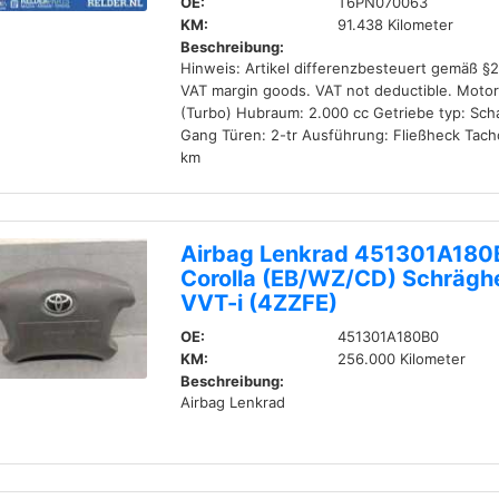
OE:
T6PN070063
KM:
91.438 Kilometer
Beschreibung:
Hinweis: Artikel differenzbesteuert gemäß §
VAT margin goods. VAT not deductible. Motor
(Turbo) Hubraum: 2.000 cc Getriebe typ: Scha
Gang Türen: 2-tr Ausführung: Fließheck Tach
km
Airbag Lenkrad 451301A180
Corolla (EB/WZ/CD) Schrägh
VVT-i (4ZZFE)
OE:
451301A180B0
KM:
256.000 Kilometer
Beschreibung:
Airbag Lenkrad