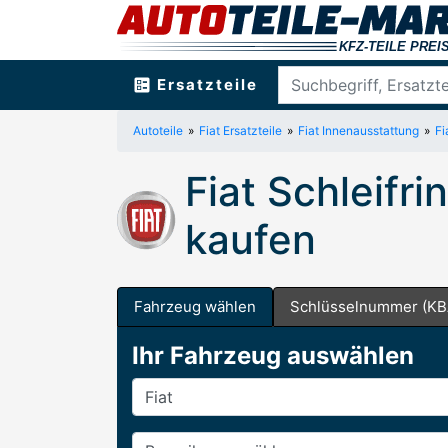
ballot
Ersatzteile
Autoteile
Fiat Ersatzteile
Fiat Innenausstattung
Fi
Fiat Schleifr
kaufen
Fahrzeug wählen
Schlüsselnummer (KB
Ihr Fahrzeug auswählen
Hersteller
Baureihe