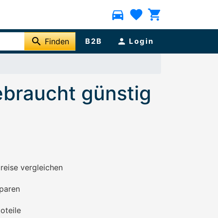
directions_car
favorite
shopping_cart
search
Finden
B2B
person
Login
gebraucht günstig
preise vergleichen
paren
oteile