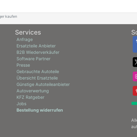
iger kaufen
Services
S
Anfrage
Ersatzteile Anbieter
B2B Wiederverkäufer
Software Partner
Presse
Gebrauchte Autoteile
Übersicht Ersatzteile
Günstige Autoteileanbieter
Autoverwertung
KFZ Ratgeber
Jobs
Bestellung widerrufen
Al
au