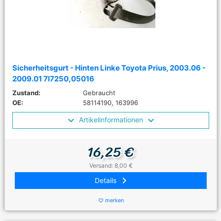
Sicherheitsgurt - Hinten Linke Toyota Prius, 2003.06 -
2009.01 7l7250,05016
Zustand:
Gebraucht
OE:
58114190, 163996
Artikelinformationen
16,25 €
Versand: 8,00 €
keyboard_arrow_right
Details
merken
favorite_border