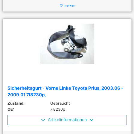
merken
favorite_border
Sicherheitsgurt - Vorne Linke Toyota Prius, 2003.06 -
2009.01 7l8230p,
Zustand:
Gebraucht
OE:
7l8230p
Artikelinformationen