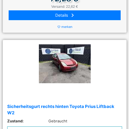
Versand: 22,62 €
keyboard_arrow_right
Details
merken
favorite_border
Sicherheitsgurt rechts hinten Toyota Prius Liftback
W2
Zustand:
Gebraucht