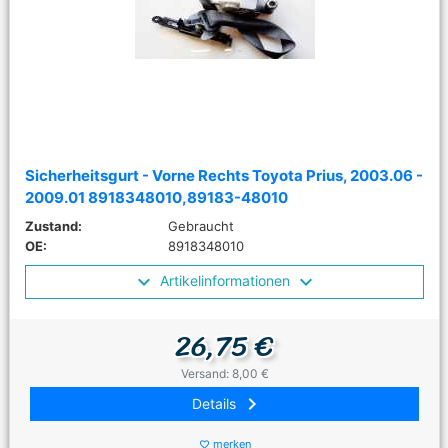
Sicherheitsgurt - Vorne Rechts Toyota Prius, 2003.06 -
2009.01 8918348010,89183-48010
Zustand:
Gebraucht
OE:
8918348010
Artikelinformationen
26,75 €
Versand: 8,00 €
keyboard_arrow_right
Details
merken
favorite_border