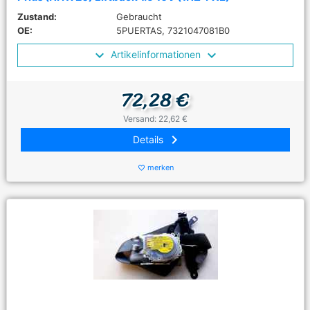
Zustand:
Gebraucht
OE:
5PUERTAS, 7321047081B0
Artikelinformationen
72,28 €
Versand: 22,62 €
keyboard_arrow_right
Details
merken
favorite_border