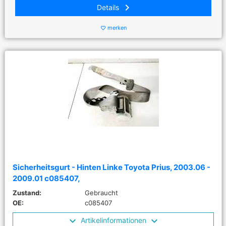
keyboard_arrow_right
Details
merken
favorite_border
Sicherheitsgurt - Hinten Linke Toyota Prius, 2003.06 -
2009.01 c085407,
Zustand:
Gebraucht
OE:
c085407
Artikelinformationen