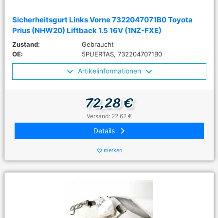
Sicherheitsgurt Links Vorne 7322047071B0 Toyota
Prius (NHW20) Liftback 1.5 16V (1NZ-FXE)
Zustand:
Gebraucht
OE:
5PUERTAS, 7322047071B0
Artikelinformationen
72,28 €
Versand: 22,62 €
keyboard_arrow_right
Details
merken
favorite_border