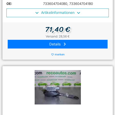
OE:
7336047040B0, 7336047041B0
Artikelinformationen
71,40 €
Versand: 28,56 €
keyboard_arrow_right
Details
merken
favorite_border