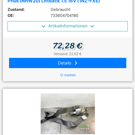
Prius (NHW20) Liftback 1.5 16V (1NZ-FXE)
Zustand:
Gebraucht
OE:
7336047041B0
Artikelinformationen
72,28 €
Versand: 22,62 €
keyboard_arrow_right
Details
merken
favorite_border