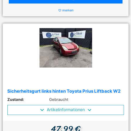
merken
favorite_border
Sicherheitsgurt links hinten Toyota Prius Liftback W2
Zustand:
Gebraucht
Artikelinformationen
47,99 €