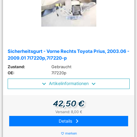
Sicherheitsgurt - Vorne Rechts Toyota Prius, 2003.06 -
2009.01 7l7220p,7l7220-p
Zustand:
Gebraucht
OE:
7l7220p
Artikelinformationen
42,50 €
Versand: 8,00 €
keyboard_arrow_right
Details
merken
favorite_border