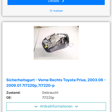
keyboard_arrow_right
Details
merken
favorite_border
Sicherheitsgurt - Vorne Rechts Toyota Prius, 2003.06 -
2009.01 7l7220p,7l7220-p
Zustand:
Gebraucht
OE:
7l7220p
Artikelinformationen