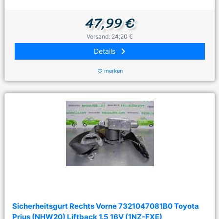
47,99 €
Versand: 24,20 €
keyboard_arrow_right
Details
merken
favorite_border
Sicherheitsgurt Rechts Vorne 7321047081B0 Toyota
Prius (NHW20) Liftback 1.5 16V (1NZ-FXE)