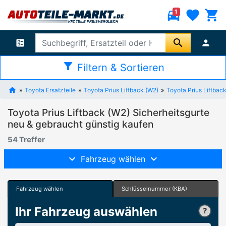
directions_car
favorite
shopping_cart
1
search
ballot
person
filter_alt
Filtern & Sortieren
Toyota Ersatzteile
Toyota Prius Liftback (W2)
Toyota Prius Liftbac
Toyota Prius Liftback (W2) Sicherheitsgurte
neu & gebraucht günstig kaufen
54 Treffer
Fahrzeug wählen
Fahrzeug wählen
Schlüsselnummer (KBA)
Ihr Fahrzeug auswählen