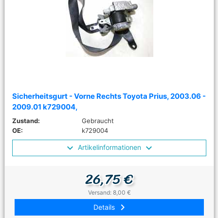
Sicherheitsgurt - Vorne Rechts Toyota Prius, 2003.06 -
2009.01 k729004,
Zustand:
Gebraucht
OE:
k729004
Artikelinformationen
26,75 €
Versand: 8,00 €
keyboard_arrow_right
Details