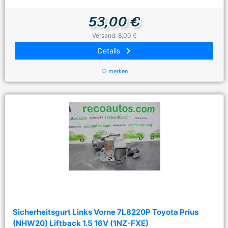
53,00 €
Versand: 8,00 €
keyboard_arrow_right
Details
merken
favorite_border
Sicherheitsgurt Links Vorne 7L8220P Toyota Prius
(NHW20) Liftback 1.5 16V (1NZ-FXE)