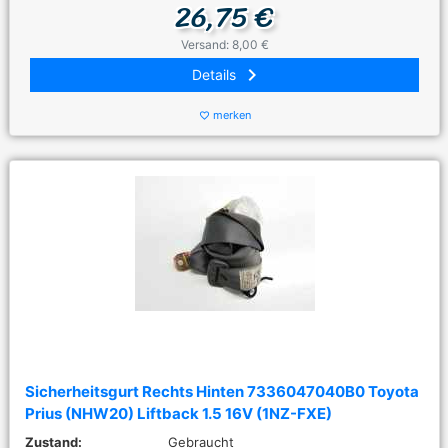
26,75 €
Versand: 8,00 €
keyboard_arrow_right
Details
merken
favorite_border
Sicherheitsgurt Rechts Hinten 7336047040B0 Toyota
Prius (NHW20) Liftback 1.5 16V (1NZ-FXE)
Zustand:
Gebraucht