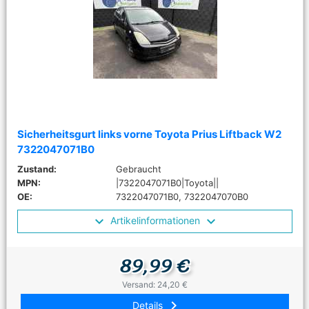
Sicherheitsgurt links vorne Toyota Prius Liftback W2
7322047071B0
Zustand:
Gebraucht
MPN:
|7322047071B0|Toyota||
OE:
7322047071B0, 7322047070B0
Artikelinformationen
89,99 €
Versand: 24,20 €
keyboard_arrow_right
Details