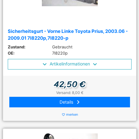
Sicherheitsgurt - Vorne Linke Toyota Prius, 2003.06 -
2009.01 7l8220p,7l8220-p
Zustand:
Gebraucht
OE:
7l8220p
Artikelinformationen
42,50 €
Versand: 8,00 €
keyboard_arrow_right
Details
merken
favorite_border