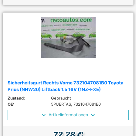
Sicherheitsgurt Rechts Vorne 7321047081B0 Toyota
Prius (NHW20) Liftback 1.5 16V (1NZ-FXE)
Zustand:
Gebraucht
OE:
5PUERTAS, 7321047081B0
Artikelinformationen
72,28 €