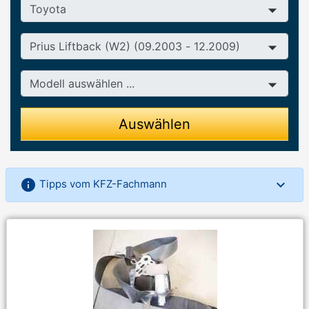
Hersteller
Baureihe
Modell
Auswählen
info
Tipps vom KFZ-Fachmann