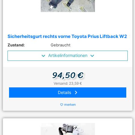
Sicherheitsgurt rechts vorne Toyota Prius Liftback W2
Zustand:
Gebraucht
Artikelinformationen
94,50 €
Versand: 23,59 €
keyboard_arrow_right
Details
merken
favorite_border