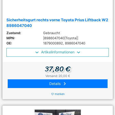
Sicherheitsgurt rechts vorne Toyota Prius Liftback W2
8986047040
Zustand:
Gebraucht
MPN:
|8986047040|Toyota||
OE:
1879000892, 8986047040
Artikelinformationen
37,80 €
Versand: 20,00 €
keyboard_arrow_right
Details
merken
favorite_border