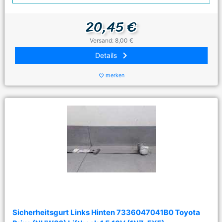
20,45 €
Versand: 8,00 €
keyboard_arrow_right
Details
merken
favorite_border
Sicherheitsgurt Links Hinten 7336047041B0 Toyota