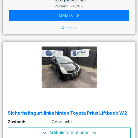
Versand: 24,20 €
keyboard_arrow_right
Details
merken
favorite_border
Sicherheitsgurt links hinten Toyota Prius Liftback W2
Zustand:
Gebraucht
Artikelinformationen