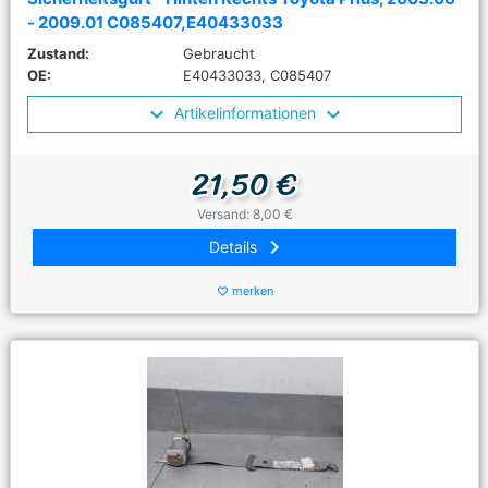
- 2009.01 C085407,E40433033
Zustand:
Gebraucht
OE:
E40433033, C085407
Artikelinformationen
21,50 €
Versand: 8,00 €
keyboard_arrow_right
Details
merken
favorite_border