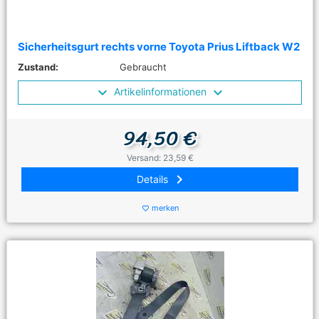
Sicherheitsgurt rechts vorne Toyota Prius Liftback W2
Zustand:
Gebraucht
Artikelinformationen
94,50 €
Versand: 23,59 €
keyboard_arrow_right
Details
merken
favorite_border