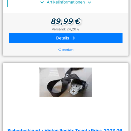
Artikelinformationen
89,99 €
Versand: 24,20 €
keyboard_arrow_right
Details
merken
favorite_border
Sicherheitsgurt - Hinten Rechts Toyota Prius, 2003.06