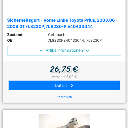
Sicherheitsgurt - Vorne Linke Toyota Prius, 2003.06 -
2009.01 7L8230P,7L8230-P E40433044
Zustand:
Gebraucht
OE:
7L8230PE40433044, 7L8230P
Artikelinformationen
26,75 €
Versand: 8,00 €
keyboard_arrow_right
Details
merken
favorite_border