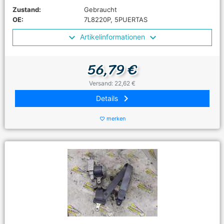
Zustand:
Gebraucht
OE:
7L8220P, 5PUERTAS
Artikelinformationen
56,79 €
Versand: 22,62 €
keyboard_arrow_right
Details
merken
favorite_border