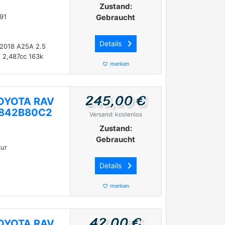
Zustand:
91
Gebraucht
keyboard_arrow_right
Details
 2018 A25A 2.5
 2,487cc 163k
merken
favorite_border
245,00 €
 TOYOTA RAV
07842B80C2
Versand: kostenlos
Zustand:
Gebraucht
ur
keyboard_arrow_right
Details
merken
favorite_border
42,00 €
 TOYOTA RAV