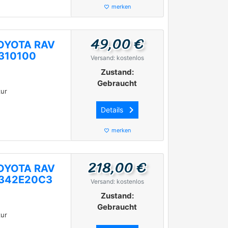
merken
favorite_border
49,00 €
 TOYOTA RAV
2310100
Versand: kostenlos
Zustand:
Gebraucht
ur
keyboard_arrow_right
Details
merken
favorite_border
218,00 €
 TOYOTA RAV
7342E20C3
Versand: kostenlos
Zustand:
Gebraucht
ur