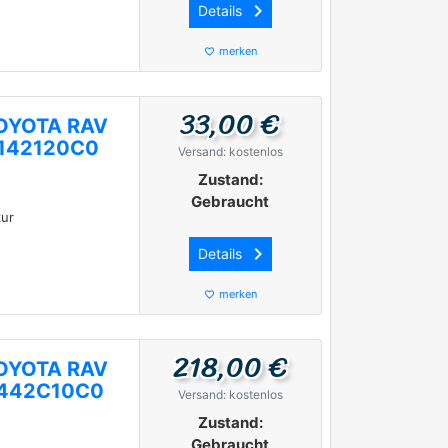
keyboard_arrow_right
Details
merken
favorite_border
33,00 €
 TOYOTA RAV
6142120C0
Versand: kostenlos
Zustand:
Gebraucht
ur
keyboard_arrow_right
Details
merken
favorite_border
218,00 €
 TOYOTA RAV
07442C10C0
Versand: kostenlos
Zustand:
Gebraucht