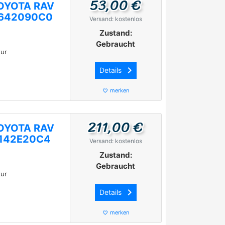
53,00 €
 TOYOTA RAV
87642090C0
Versand: kostenlos
Zustand:
Gebraucht
ur
keyboard_arrow_right
Details
merken
favorite_border
211,00 €
 TOYOTA RAV
7142E20C4
Versand: kostenlos
Zustand:
Gebraucht
ur
keyboard_arrow_right
Details
merken
favorite_border