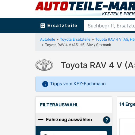
ballot
Ersatzteile
Autoteile
Toyota Ersatzteile
Toyota RAV 4 V (A5, H5
Toyota RAV 4 V (A5, H5) Sitz / Sitzbank
Toyota RAV 4 V (A
info
Tipps vom KFZ-Fachmann
14 Erge
FILTERAUSWAHL
Fahrzeug auswählen
Hersteller