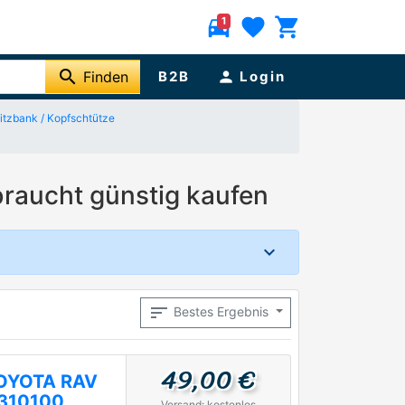
directions_car
favorite
shopping_cart
1
search
Finden
B2B
person
Login
Sitzbank / Kopfschtütze
braucht günstig kaufen
sort
Bestes Ergebnis
49,00 €
 TOYOTA RAV
2310100
Versand: kostenlos