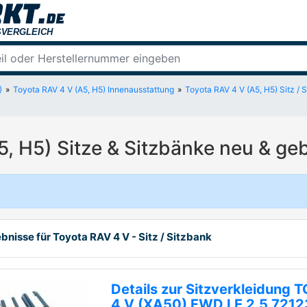
)
Toyota RAV 4 V (A5, H5) Innenausstattung
Toyota RAV 4 V (A5, H5) Sitz / 
5, H5) Sitze & Sitzbänke neu & ge
bnisse für Toyota RAV 4 V - Sitz / Sitzbank
Details zur Sitzverkleidung
4 V (XA50) FWD LE 2.5 721