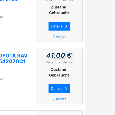
Zustand:
Gebraucht
ur
keyboard_arrow_right
Details
merken
favorite_border
41,00 €
 TOYOTA RAV
7542070C1
Versand: kostenlos
Zustand:
Gebraucht
ur
keyboard_arrow_right
Details
merken
favorite_border