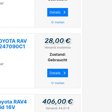
ur
keyboard_arrow_right
Details
merken
favorite_border
28,00 €
 TOYOTA RAV
6247090C1
Versand: kostenlos
Zustand:
Gebraucht
ur
keyboard_arrow_right
Details
merken
favorite_border
406,00 €
oyota RAV4
id 16V
Versand: 44,01 €