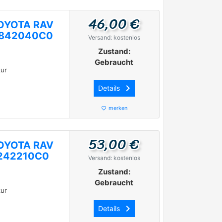
46,00 €
 TOYOTA RAV
86842040C0
Versand: kostenlos
Zustand:
Gebraucht
ur
keyboard_arrow_right
Details
merken
favorite_border
53,00 €
 TOYOTA RAV
1242210C0
Versand: kostenlos
Zustand:
Gebraucht
ur
keyboard_arrow_right
Details