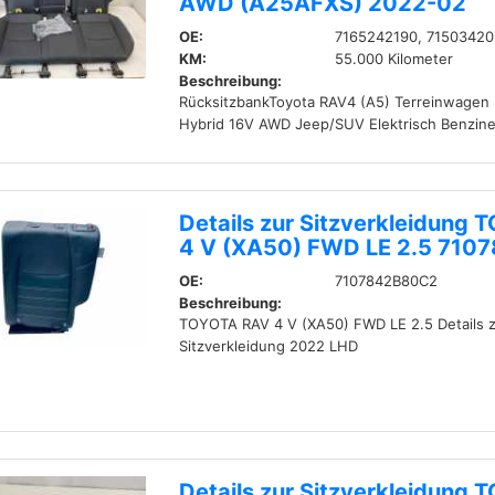
AWD (A25AFXS) 2022-02
OE:
7165242190, 71503420
KM:
55.000 Kilometer
Beschreibung:
RücksitzbankToyota RAV4 (A5) Terreinwagen
Hybrid 16V AWD Jeep/SUV Elektrisch Benzine
Details zur Sitzverkleidung
4 V (XA50) FWD LE 2.5 71
OE:
7107842B80C2
Beschreibung:
TOYOTA RAV 4 V (XA50) FWD LE 2.5 Details z
Sitzverkleidung 2022 LHD
Details zur Sitzverkleidung