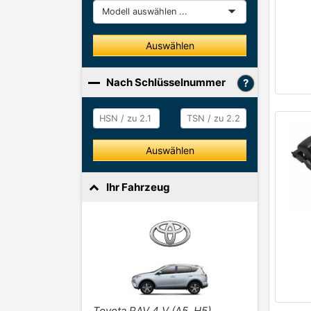
Modell
Auswählen
Nach Schlüsselnummer
HSN / zu 2.1
HSN / zu 2.2
Auswählen
Ihr Fahrzeug
Toyota RAV 4 V (A5, H5)