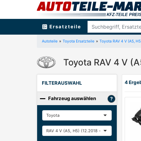
ballot
Ersatzteile
Autoteile
Toyota Ersatzteile
Toyota RAV 4 V (A5, H5
Toyota RAV 4 V (A
4 Ergeb
FILTERAUSWAHL
Fahrzeug auswählen
Hersteller
Baureihe