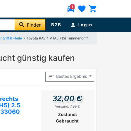
directions_car
favorite
shopping_cart
1
search
Finden
B2B
person
Login
griff & -teile
Toyota RAV 4 V (A5, H5) Türinnengriff
ucht günstig kaufen
sort
Bestes Ergebnis
32,00 €
 rechts
H5) 2.5
Versand: 7,99 €
-33060
Zustand:
Gebraucht