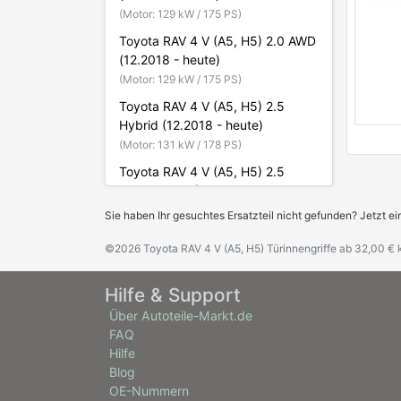
(Motor: 129 kW / 175 PS)
Toyota RAV 4 V (A5, H5) 2.0 AWD
(12.2018 - heute)
(Motor: 129 kW / 175 PS)
Toyota RAV 4 V (A5, H5) 2.5
Hybrid (12.2018 - heute)
(Motor: 131 kW / 178 PS)
Toyota RAV 4 V (A5, H5) 2.5
Hybrid AWD (12.2018 - heute)
(Motor: 131 kW / 178 PS)
Sie haben Ihr gesuchtes Ersatzteil nicht gefunden? Jetzt ei
Toyota RAV 4 V (A5, H5) 2.5
©2026 Toyota RAV 4 V (A5, H5) Türinnengriffe ab 32,00 € 
Hybrid AWD (06.2020 - heute)
(Motor: 136 kW / 185 PS)
Hilfe & Support
Toyota RAV 4 V (A5, H5) 2.5
Über Autoteile-Markt.de
Hybrid AWD (09.2020 - heute)
FAQ
(Motor: 225 kW / 306 PS)
Hilfe
Blog
OE-Nummern