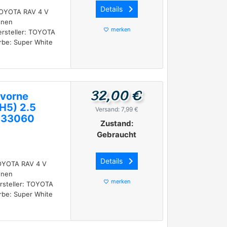
keyboard_arrow_right
Details
 TOYOTA RAV 4 V
nnen
merken
favorite_border
ersteller: TOYOTA
rbe: Super White
32,00 €
 vorne
H5) 2.5
Versand: 7,99 €
-33060
Zustand:
Gebraucht
keyboard_arrow_right
Details
TOYOTA RAV 4 V
nnen
merken
favorite_border
rsteller: TOYOTA
rbe: Super White