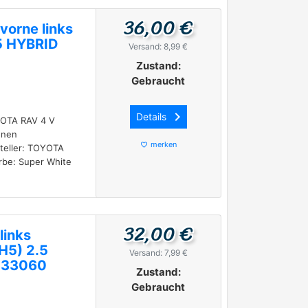
36,00 €
 vorne links
5 HYBRID
Versand: 8,99 €
Zustand:
Gebraucht
keyboard_arrow_right
Details
OYOTA RAV 4 V
nnen
merken
favorite_border
steller: TOYOTA
rbe: Super White
32,00 €
links
H5) 2.5
Versand: 7,99 €
-33060
Zustand:
Gebraucht