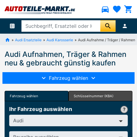
directions_car
favorite
shopping_cart
search
ballot
person
Audi Ersatzteile
Audi Karosserie
Audi Aufnahme / Träger / Rahmen
Audi Aufnahmen, Träger & Rahmen
neu & gebraucht günstig kaufen
Fahrzeug wählen
Fahrzeug wählen
Schlüsselnummer (KBA)
Ihr Fahrzeug auswählen
Hersteller
Baureihe