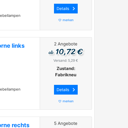
keyboard_arrow_right
Details
Nebellampen
merken
favorite_border
2 Angebote
rne links
10,72 €
ab
Versand: 5,29 €
Zustand:
Fabrikneu
keyboard_arrow_right
Nebellampen
Details
merken
favorite_border
5 Angebote
orne rechts