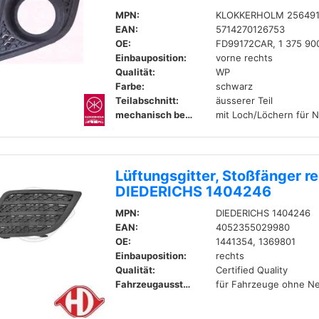
MPN:
KLOKKERHOLM 25649
EAN:
5714270126753
OE:
FD99172CAR, 1 375 90
Einbauposition:
vorne rechts
Qualität:
WP
Farbe:
schwarz
Teilabschnitt:
äusserer Teil
mechanisch bearbeitet:
mit Loch/Löchern für 
Lüftungsgitter, Stoßfänger r
DIEDERICHS 1404246
MPN:
DIEDERICHS 1404246
EAN:
4052355029980
OE:
1441354, 1369801
Einbauposition:
rechts
Qualität:
Certified Quality
Fahrzeugausstattung:
für Fahrzeuge ohne N