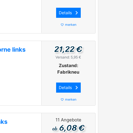
keyboard_arrow_right
Details
merken
favorite_border
21,22 €
rne links
Versand: 5,95 €
Zustand:
Fabrikneu
keyboard_arrow_right
Details
merken
favorite_border
11 Angebote
nks
6,08 €
ab