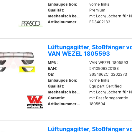
Einbauposition:
vorne links
Qualität:
Premium
mechanisch bearbeitet:
mit Loch/Löchern für 
Artikelnummer zum Gegenstück:
FD3402133
Lüftungsgitter, Stoßfänger vo
VAN WEZEL 1805593
MPN:
VAN WEZEL 1805593
EAN:
5410909320188
OE:
3654662C, 3202273
Einbauposition:
vorne links
Qualität:
Equipart Certified
mechanisch bearbeitet:
mit Loch/Löchern für 
Garantie:
mit Passformgarantie
Artikelnummer zum Gegenstück:
1805594
Lüftungsgitter, Stoßfänger v