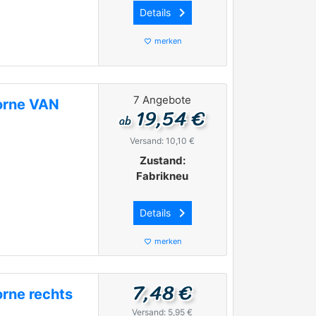
keyboard_arrow_right
Details
merken
favorite_border
7 Angebote
vorne VAN
19,54 €
ab
Versand: 10,10 €
Zustand:
Fabrikneu
keyboard_arrow_right
Details
merken
favorite_border
7,48 €
orne rechts
Versand: 5,95 €