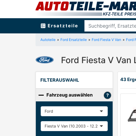
ballot
Ersatzteile
Autoteile
Ford Ersatzteile
Ford Fiesta V Van
Ford 
Ford Fiesta V Van 
43 Erge
FILTERAUSWAHL
Fahrzeug auswählen
Hersteller
Baureihe