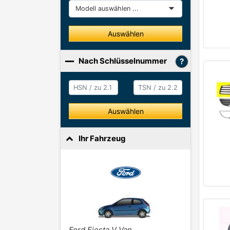
Modell
Auswählen
Nach Schlüsselnummer
HSN / zu 2.1
HSN / zu 2.2
Auswählen
Ihr Fahrzeug
Ford Fiesta V Van