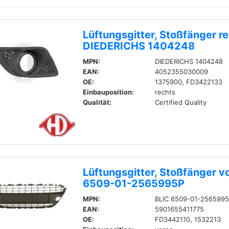
Lüftungsgitter, Stoßfänger r
DIEDERICHS 1404248
MPN:
DIEDERICHS 1404248
EAN:
4052355030009
OE:
1375900, FD3422133
Einbauposition:
rechts
Qualität:
Certified Quality
Lüftungsgitter, Stoßfänger v
6509-01-2565995P
MPN:
BLIC 6509-01-256599
EAN:
5901655411775
OE:
FD3442110, 1532213