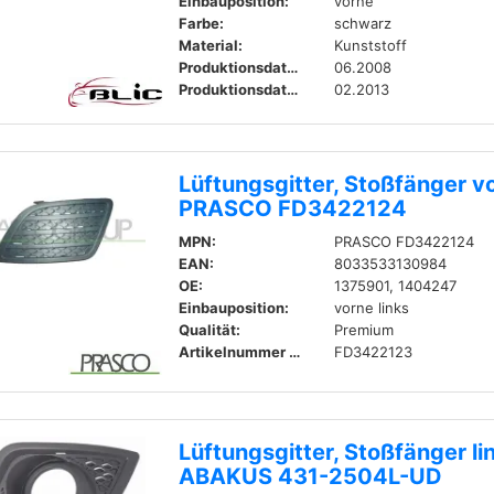
Einbauposition:
vorne
Farbe:
schwarz
Material:
Kunststoff
Produktionsdatum ab:
06.2008
Produktionsdatum bis:
02.2013
Lüftungsgitter, Stoßfänger vo
PRASCO FD3422124
MPN:
PRASCO FD3422124
EAN:
8033533130984
OE:
1375901, 1404247
Einbauposition:
vorne links
Qualität:
Premium
Artikelnummer zum Gegenstück:
FD3422123
Lüftungsgitter, Stoßfänger li
ABAKUS 431-2504L-UD