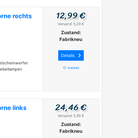
12,99 €
orne rechts
Versand: 5,29 €
Zustand:
Fabrikneu
keyboard_arrow_right
Details
elscheinwerfer
merken
favorite_border
Nebellampen
24,46 €
rne links
Versand: 5,95 €
Zustand:
Fabrikneu