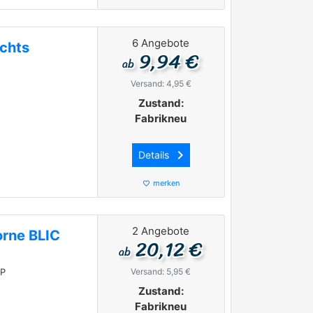
6 Angebote
echts
9,94 €
ab
Versand: 4,95 €
Zustand:
Fabrikneu
keyboard_arrow_right
Details
merken
favorite_border
2 Angebote
orne BLIC
20,12 €
ab
5P
Versand: 5,95 €
Zustand:
Fabrikneu