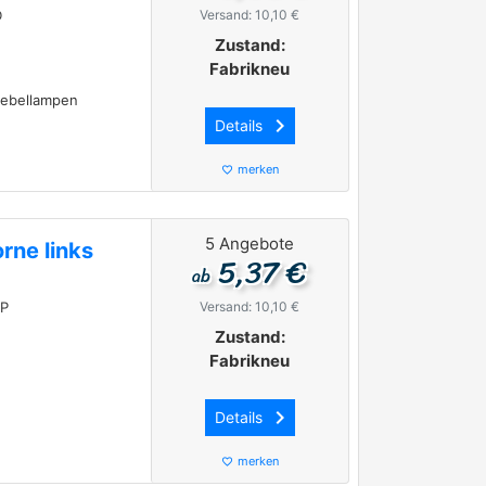
D
Versand: 10,10 €
Zustand:
Fabrikneu
Nebellampen
keyboard_arrow_right
Details
merken
favorite_border
5 Angebote
rne links
5,37 €
ab
3P
Versand: 10,10 €
Zustand:
Fabrikneu
keyboard_arrow_right
Details
merken
favorite_border