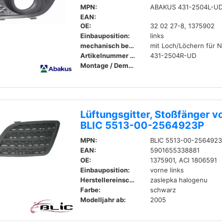
MPN:
ABAKUS 431-2504L-U
EAN:
OE:
32 02 27-8, 1375902
Einbauposition:
links
mechanisch bearbeitet:
mit Loch/Löchern für 
Artikelnummer zum Gegenstück:
431-2504R-UD
Montage / Demontage durch Fachpersonal erforderlich!
Lüftungsgitter, Stoßfänger vo
BLIC 5513-00-2564923P
MPN:
BLIC 5513-00-256492
EAN:
5901655338881
OE:
1375901, ACI 1806591
Einbauposition:
vorne links
Herstellereinschränkung:
zaslepka halogenu
Farbe:
schwarz
Modelljahr ab:
2005