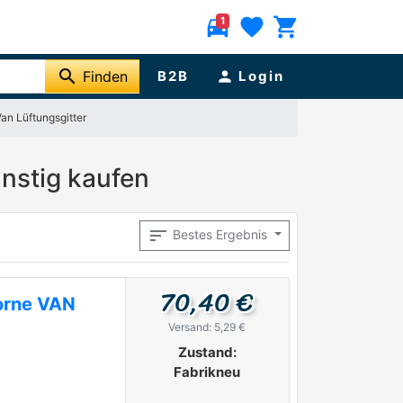
directions_car
favorite
shopping_cart
1
search
Finden
B2B
person
Login
Van Lüftungsgitter
ünstig kaufen
sort
Bestes Ergebnis
70,40 €
vorne VAN
Versand: 5,29 €
Zustand:
Fabrikneu