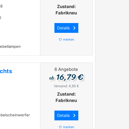
18
Zustand:
Fabrikneu
0
keyboard_arrow_right
Details
merken
favorite_border
Nebellampen
6 Angebote
echts
16,79 €
ab
Versand: 4,95 €
Zustand:
Fabrikneu
keyboard_arrow_right
ebelscheinwerfer
Details
merken
favorite_border