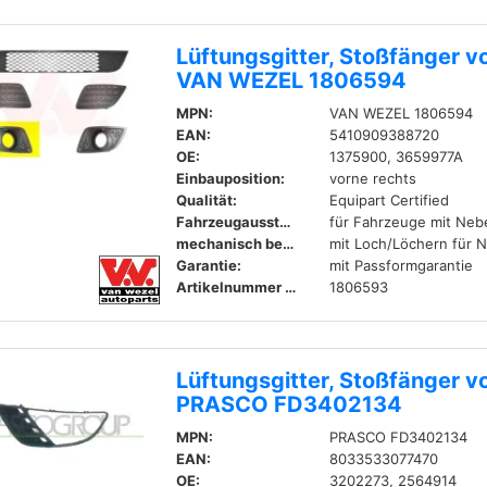
Lüftungsgitter, Stoßfänger v
VAN WEZEL 1806594
MPN:
VAN WEZEL 1806594
EAN:
5410909388720
OE:
1375900, 3659977A
Einbauposition:
vorne rechts
Qualität:
Equipart Certified
Fahrzeugausstattung:
für Fahrzeuge mit Neb
mechanisch bearbeitet:
mit Loch/Löchern für 
Garantie:
mit Passformgarantie
Artikelnummer zum Gegenstück:
1806593
Lüftungsgitter, Stoßfänger vo
PRASCO FD3402134
MPN:
PRASCO FD3402134
EAN:
8033533077470
OE:
3202273, 2564914