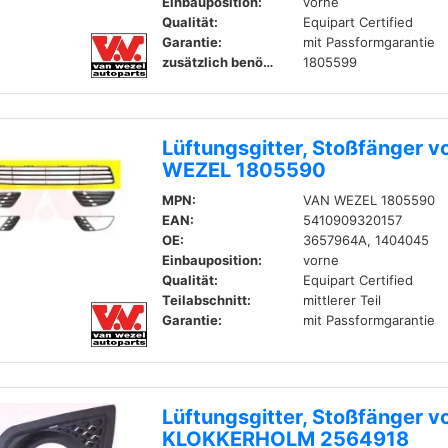
Einbauposition:
vorne
Qualität:
Equipart Certified
Garantie:
mit Passformgarantie
zusätzlich benötigter Artikel (Artikel-Nummer):
1805599
Lüftungsgitter, Stoßfänger 
WEZEL 1805590
MPN:
VAN WEZEL 1805590
EAN:
5410909320157
OE:
3657964A, 1404045
Einbauposition:
vorne
Qualität:
Equipart Certified
Teilabschnitt:
mittlerer Teil
Garantie:
mit Passformgarantie
Lüftungsgitter, Stoßfänger v
KLOKKERHOLM 2564918