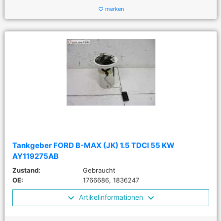
merken
favorite_border
Tankgeber FORD B-MAX (JK) 1.5 TDCI 55 KW
AY119275AB
Zustand:
Gebraucht
OE:
1766686, 1836247
Artikelinformationen