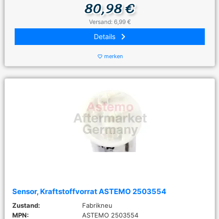
80,98 €
Versand: 6,99 €
keyboard_arrow_right
Details
merken
favorite_border
Sensor, Kraftstoffvorrat ASTEMO 2503554
Zustand:
Fabrikneu
MPN:
ASTEMO 2503554