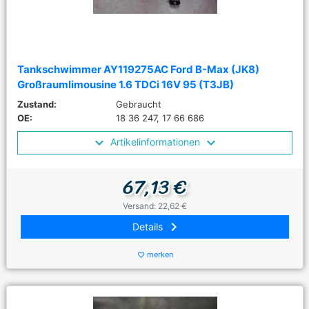
Tankschwimmer AY119275AC Ford B-Max (JK8)
Großraumlimousine 1.6 TDCi 16V 95 (T3JB)
Zustand:
Gebraucht
OE:
18 36 247, 17 66 686
Artikelinformationen
67,13 €
Versand: 22,62 €
keyboard_arrow_right
Details
merken
favorite_border