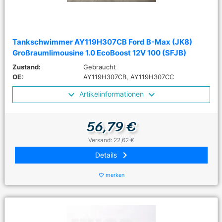
Tankschwimmer AY119H307CB Ford B-Max (JK8)
Großraumlimousine 1.0 EcoBoost 12V 100 (SFJB)
Zustand:
Gebraucht
OE:
AY119H307CB, AY119H307CC
Artikelinformationen
56,79 €
Versand: 22,62 €
keyboard_arrow_right
Details
merken
favorite_border