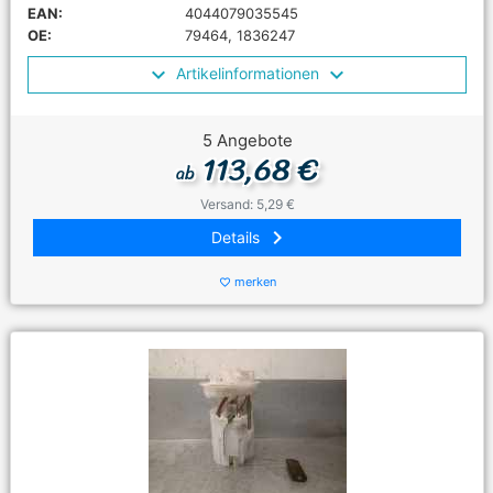
EAN:
4044079035545
OE:
79464, 1836247
Artikelinformationen
5 Angebote
113,68 €
ab
Versand: 5,29 €
keyboard_arrow_right
Details
merken
favorite_border