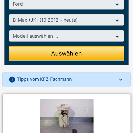
Hersteller
Baureihe
Modell
Auswählen
info
Tipps vom KFZ-Fachmann