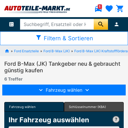
directions_car
favorite
shopping_cart
1
search
ballot
person
filter_alt
Filtern & Sortieren
Ford Ersatzteile
Ford B-Max (JK)
Ford B-Max (JK) Kraftstoffförder
Ford B-Max (JK) Tankgeber neu & gebraucht
günstig kaufen
6 Treffer
Fahrzeug wählen
Fahrzeug wählen
Schlüsselnummer (KBA)
Ihr Fahrzeug auswählen