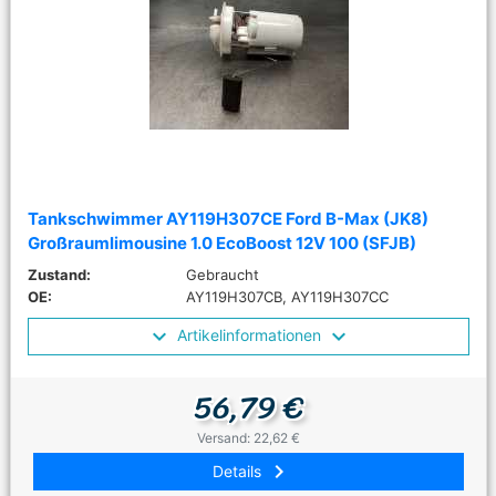
Tankschwimmer AY119H307CE Ford B-Max (JK8)
Großraumlimousine 1.0 EcoBoost 12V 100 (SFJB)
Zustand:
Gebraucht
OE:
AY119H307CB, AY119H307CC
Artikelinformationen
56,79 €
Versand: 22,62 €
keyboard_arrow_right
Details