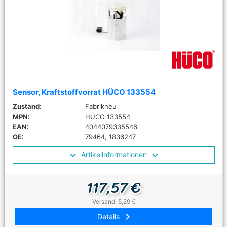
Sensor, Kraftstoffvorrat HÜCO 133554
Zustand:
Fabrikneu
MPN:
HÜCO 133554
EAN:
4044079335546
OE:
79464, 1836247
Artikelinformationen
117,57 €
Versand: 5,29 €
keyboard_arrow_right
Details