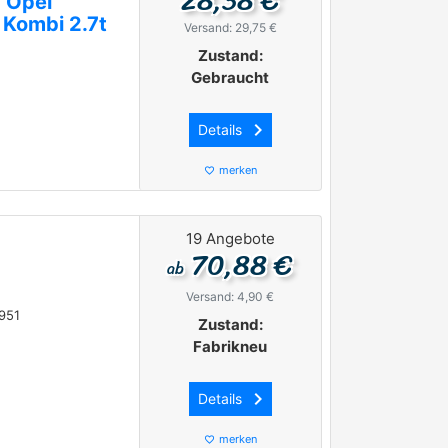
 Opel
Kombi 2.7t
Versand: 29,75 €
Zustand:
Gebraucht
keyboard_arrow_right
Details
merken
favorite_border
19 Angebote
70,88 €
ab
Versand: 4,90 €
951
Zustand:
Fabrikneu
keyboard_arrow_right
Details
merken
favorite_border