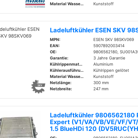
Material Wasserkasten (Kühler):
Kunststoff
Ladeluftkühler ESEN SKV 9
MPN:
ESEN SKV 98SKV069
EAN:
5907892003414
OE:
9806562180, SU001A3
Garantie:
3 Jahre Garantie
Kühlrippenmaterial:
Aluminium
Kühlerausführung:
Kühlrippen gelötet
Material Wasserkasten (Kühler):
Kunststoff
Netzlänge:
300 mm
Netzbreite:
247 mm
Ladeluftkühler 9806562180 
Expert (V1/VA/VB/VE/VF/VT
1.5 BlueHDi 120 (DV5RUC(YH