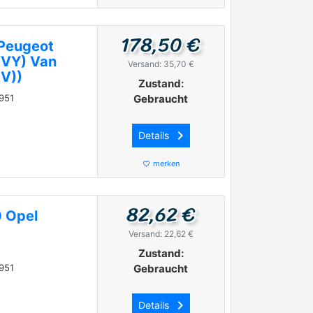
178,50 €
Peugeot
/VY) Van
Versand: 35,70 €
V))
Zustand:
951
Gebraucht
keyboard_arrow_right
Details
merken
favorite_border
82,62 €
 Opel
Versand: 22,62 €
Zustand:
951
Gebraucht
keyboard_arrow_right
Details