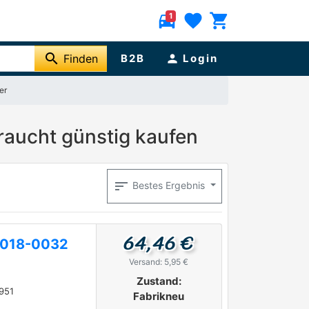
directions_car
favorite
shopping_cart
1
search
Finden
B2B
person
Login
er
raucht günstig kaufen
sort
Bestes Ergebnis
64,46 €
-018-0032
Versand: 5,95 €
2
Zustand:
951
Fabrikneu