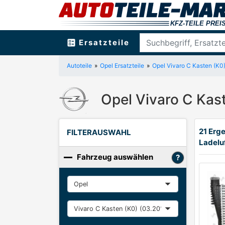
ballot
Ersatzteile
Autoteile
Opel Ersatzteile
Opel Vivaro C Kasten (K0
Opel Vivaro C Kas
21 Erge
FILTERAUSWAHL
Ladelu
Fahrzeug auswählen
Hersteller
Baureihe