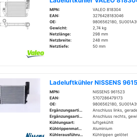
Ladeluftkühler VALEO 81830
MPN:
VALEO 818304
EAN:
3276428183046
OE:
9806562180, SU001A3
Gewicht:
2,74 kg
Netzlänge:
298 mm
Netzbreite:
248 mm
Netztiefe:
50 mm
Ladeluftkühler NISSENS 961
MPN:
NISSENS 961523
EAN:
5707286479173
OE:
9806562180, SU001A3
Ergänzungsartikel / Ergänzende Info:
Anschluss links, gerad
Ergänzungsartikel / Ergänzende Info:
Anschluss rechts, gewi
Kühlungsart:
luftgekühlt
Kühlrippenmaterial:
Aluminium
Kühlerausführung:
Kühlrippen gelötet