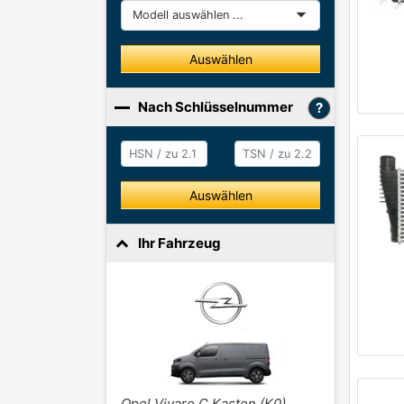
Modell
Auswählen
Nach Schlüsselnummer
HSN / zu 2.1
HSN / zu 2.2
Auswählen
Ihr Fahrzeug
Opel Vivaro C Kasten (K0)