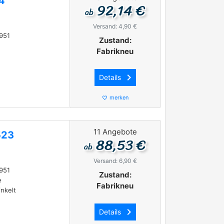
4
92,14 €
ab
Versand: 4,90 €
951
Zustand:
Fabrikneu
keyboard_arrow_right
Details
merken
favorite_border
11 Angebote
523
88,53 €
ab
Versand: 6,90 €
951
Zustand:
e
Fabrikneu
nkelt
keyboard_arrow_right
Details