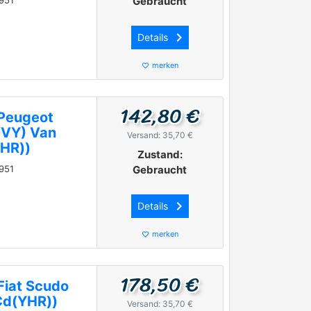
951
Gebraucht
keyboard_arrow_right
Details
merken
favorite_border
142,80 €
Peugeot
/VY) Van
Versand: 35,70 €
HR))
Zustand:
951
Gebraucht
keyboard_arrow_right
Details
merken
favorite_border
178,50 €
Fiat Scudo
Cd(YHR))
Versand: 35,70 €