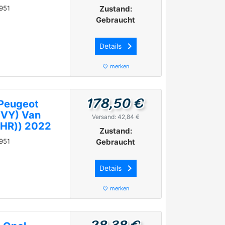
951
Zustand:
Gebraucht
keyboard_arrow_right
Details
merken
favorite_border
178,50 €
Peugeot
/VY) Van
Versand: 42,84 €
YHR)) 2022
Zustand:
951
Gebraucht
keyboard_arrow_right
Details
merken
favorite_border
28,38 €