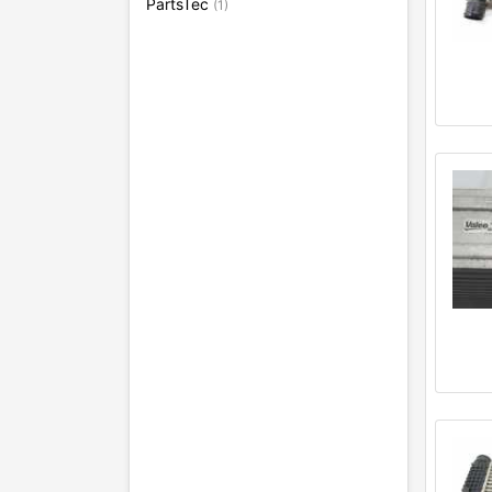
PartsTec
(1)
THERMOTEC
(1)
VALEO
(1)
VAN WEZEL
(1)