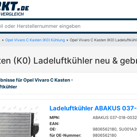
)
Opel Vivaro C Kasten (K0) Kühlung
Opel Vivaro C Kasten (K0) Ladeluftkühl
ten (K0) Ladeluftkühler neu & geb
bnisse für Opel Vivaro C Kasten -
ftkühler
Ladeluftkühler ABAKUS 037
MPN:
ABAKUS 037-018-003
EAN:
OE:
9806562180, SU001A3
für OE-Nummer:
9806562180