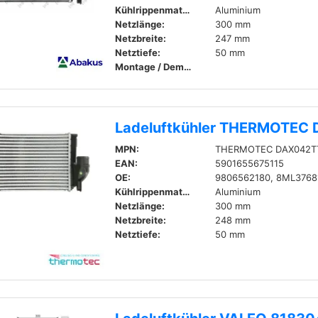
Kühlrippenmaterial:
Aluminium
Netzlänge:
300 mm
Netzbreite:
247 mm
Netztiefe:
50 mm
Montage / Demontage durch Fachpersonal erforderlich!
Ladeluftkühler THERMOTEC
MPN:
THERMOTEC DAX042T
EAN:
5901655675115
OE:
9806562180, 8ML3768
Kühlrippenmaterial:
Aluminium
Netzlänge:
300 mm
Netzbreite:
248 mm
Netztiefe:
50 mm