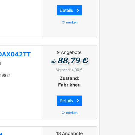
keyboard_arrow_right
Details
merken
favorite_border
9 Angebote
 DAX042TT
88,79 €
ab
T
Versand: 4,90 €
19821
Zustand:
Fabrikneu
keyboard_arrow_right
Details
merken
favorite_border
18 Angebote