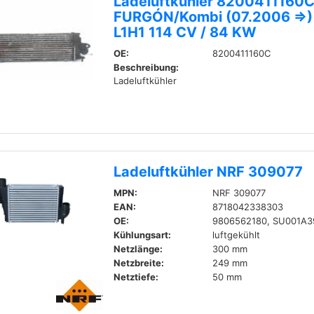
Ladeluftkühler 8200411160C
FURGÓN/Kombi (07.2006 =>) 
L1H1 114 CV / 84 KW
OE:
8200411160C
Beschreibung:
Ladeluftkühler
Ladeluftkühler NRF 309077
MPN:
NRF 309077
EAN:
8718042338303
OE:
9806562180, SU001A3
Kühlungsart:
luftgekühlt
Netzlänge:
300 mm
Netzbreite:
249 mm
Netztiefe:
50 mm