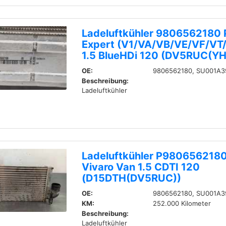
Ladeluftkühler 9806562180 
Expert (V1/VA/VB/VE/VF/VT
1.5 BlueHDi 120 (DV5RUC(YH
OE:
9806562180, SU001A3
Beschreibung:
Ladeluftkühler
Ladeluftkühler P9806562180
Vivaro Van 1.5 CDTI 120
(D15DTH(DV5RUC))
OE:
9806562180, SU001A3
KM:
252.000 Kilometer
Beschreibung:
Ladeluftkühler