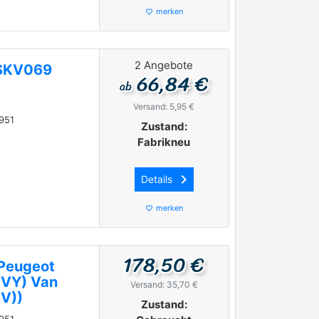
merken
favorite_border
2 Angebote
8SKV069
66,84 €
ab
Versand: 5,95 €
951
Zustand:
Fabrikneu
keyboard_arrow_right
Details
merken
favorite_border
178,50 €
Peugeot
/VY) Van
Versand: 35,70 €
V))
Zustand: