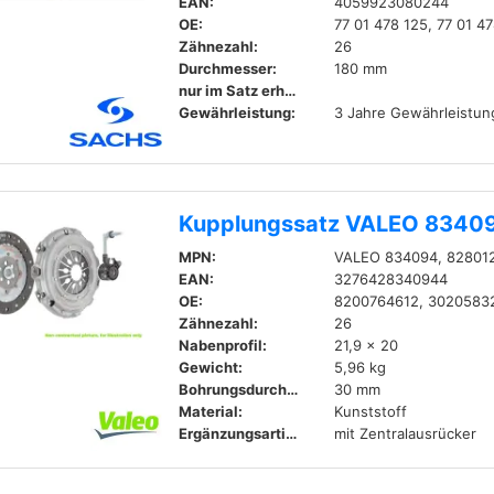
EAN:
4059923080244
OE:
77 01 478 125, 77 01 4
Zähnezahl:
26
Durchmesser:
180 mm
nur im Satz erhältlich
Gewährleistung:
3 Jahre Gewährleistun
Kupplungssatz VALEO 8340
MPN:
VALEO 834094, 828012
EAN:
3276428340944
OE:
8200764612, 3020583
Zähnezahl:
26
Nabenprofil:
21,9 x 20
Gewicht:
5,96 kg
Bohrungsdurchmesser:
30 mm
Material:
Kunststoff
Ergänzungsartikel / Ergänzende Info:
mit Zentralausrücker