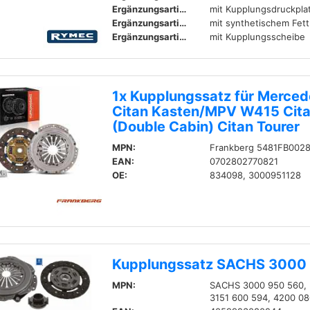
Ergänzungsartikel / Ergänzende Info:
mit Kupplungsdruckpla
Ergänzungsartikel / Ergänzende Info:
mit synthetischem Fett
Ergänzungsartikel / Ergänzende Info 2:
mit Kupplungsscheibe
1x Kupplungssatz für Merce
Citan Kasten/MPV W415 Cita
(Double Cabin) Citan Tourer
MPN:
Frankberg 5481FB002
EAN:
0702802770821
OE:
834098, 3000951128
Kupplungssatz SACHS 3000
MPN:
SACHS 3000 950 560, 
3151 600 594, 4200 0