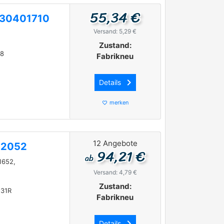
55,34 €
330401710
Versand: 5,29 €
Zustand:
28
Fabrikneu
keyboard_arrow_right
Details
merken
favorite_border
12 Angebote
52052
94,21 €
ab
1652,
Versand: 4,79 €
Zustand:
 31R
Fabrikneu
keyboard_arrow_right
Details