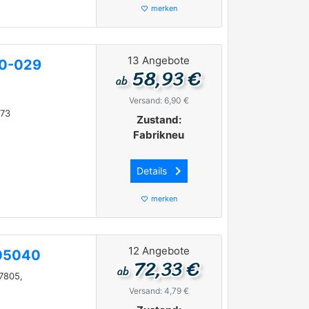
merken
favorite_border
13 Angebote
00-029
58,93 €
ab
Versand: 6,90 €
973
Zustand:
Fabrikneu
keyboard_arrow_right
Details
merken
favorite_border
12 Angebote
05040
72,33 €
ab
7805,
Versand: 4,79 €