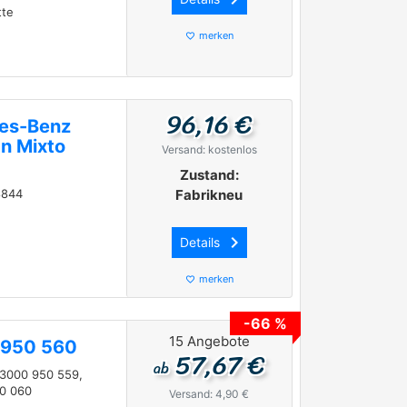
tte
merken
favorite_border
96,16 €
des-Benz
n Mixto
Versand: kostenlos
Zustand:
8844
Fabrikneu
keyboard_arrow_right
Details
merken
favorite_border
-66 %
15 Angebote
 950 560
57,67 €
ab
3000 950 559,
80 060
Versand: 4,90 €