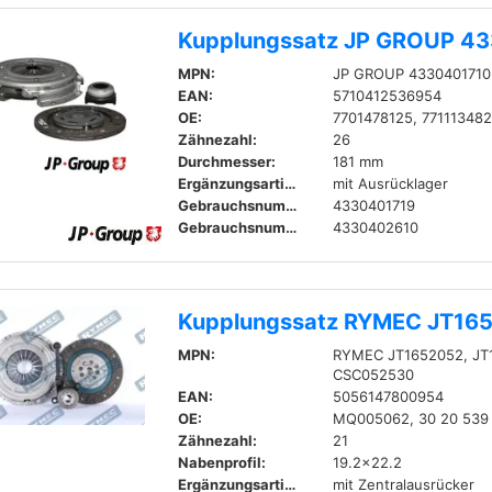
Kupplungssatz JP GROUP 4
MPN:
JP GROUP 4330401710
EAN:
5710412536954
OE:
7701478125, 77111348
Zähnezahl:
26
Durchmesser:
181 mm
Ergänzungsartikel / Ergänzende Info 2:
mit Ausrücklager
Gebrauchsnummer:
4330401719
Gebrauchsnummer:
4330402610
Kupplungssatz RYMEC JT16
MPN:
RYMEC JT1652052, JT
CSC052530
EAN:
5056147800954
OE:
MQ005062, 30 20 539
Zähnezahl:
21
Nabenprofil:
19.2x22.2
Ergänzungsartikel / Ergänzende Info:
mit Zentralausrücker