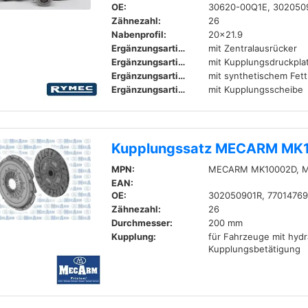
OE:
30620-00Q1E, 302050
Zähnezahl:
26
Nabenprofil:
20x21.9
Ergänzungsartikel / Ergänzende Info:
mit Zentralausrücker
Ergänzungsartikel / Ergänzende Info:
mit Kupplungsdruckpla
Ergänzungsartikel / Ergänzende Info:
mit synthetischem Fett
Ergänzungsartikel / Ergänzende Info 2:
mit Kupplungsscheibe
Kupplungssatz MECARM MK
MPN:
MECARM MK10002D, M
EAN:
OE:
302050901R, 7701476
Zähnezahl:
26
Durchmesser:
200 mm
Kupplung:
für Fahrzeuge mit hydr
Kupplungsbetätigung