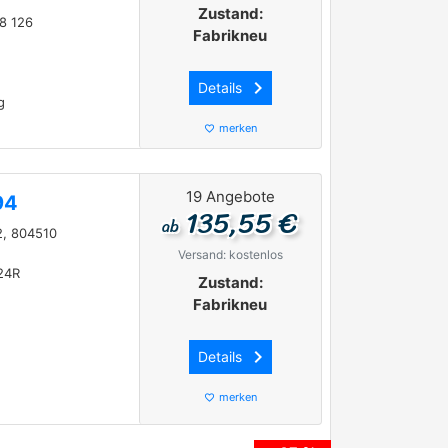
Zustand:
78 126
Fabrikneu
keyboard_arrow_right
Details
g
merken
favorite_border
19 Angebote
94
135,55 €
ab
, 804510
Versand: kostenlos
24R
Zustand:
Fabrikneu
keyboard_arrow_right
Details
merken
favorite_border