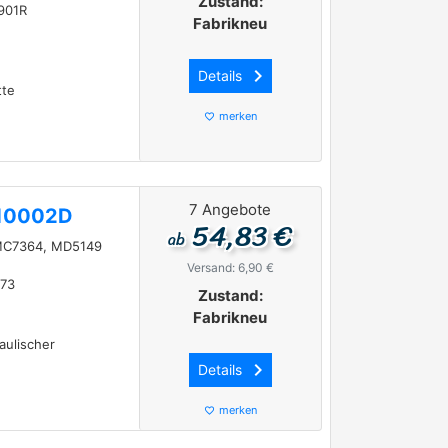
Zustand:
901R
Fabrikneu
keyboard_arrow_right
Details
tte
merken
favorite_border
7 Angebote
10002D
54,83 €
ab
C7364, MD5149
Versand: 6,90 €
973
Zustand:
Fabrikneu
aulischer
keyboard_arrow_right
Details
merken
favorite_border