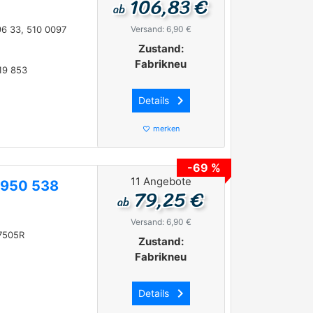
106,83 €
ab
96 33, 510 0097
Versand: 6,90 €
Zustand:
Fabrikneu
19 853
keyboard_arrow_right
Details
merken
favorite_border
-69 %
11 Angebote
 950 538
79,25 €
ab
Versand: 6,90 €
-7505R
Zustand:
Fabrikneu
keyboard_arrow_right
Details