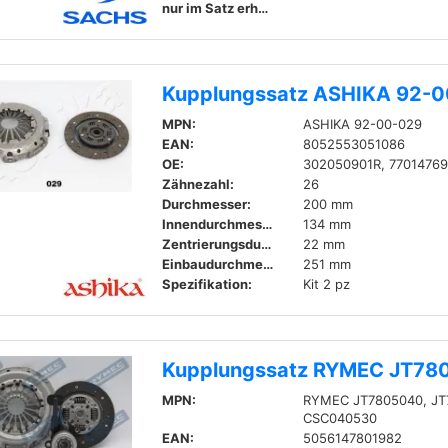
nur im Satz erhältlich
Kupplungssatz ASHIKA 92-
MPN:
ASHIKA 92-00-029
EAN:
8052553051086
OE:
302050901R, 7701476
Zähnezahl:
26
Durchmesser:
200 mm
Innendurchmesser:
134 mm
Zentrierungsdurchmesser:
22 mm
Einbaudurchmesser:
251 mm
Spezifikation:
Kit 2 pz
Kupplungssatz RYMEC JT78
MPN:
RYMEC JT7805040, JT
CSC040530
EAN:
5056147801982