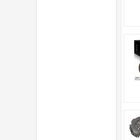
NAPA
(2)
NEXUS
(6)
NK
(5)
Oyodo
(2)
RYMEC
(12)
SACHS
(11)
Schaeffler LuK
(13)
STATIM
(4)
VALEO
(17)