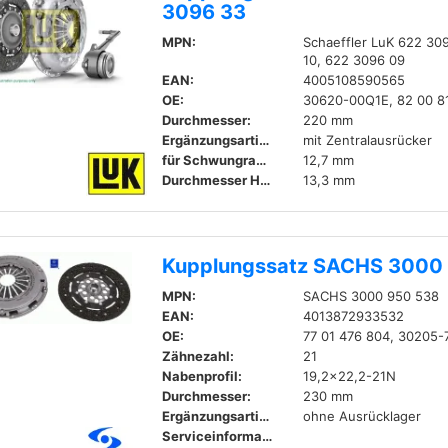
3096 33
MPN:
Schaeffler LuK 622 30
10, 622 3096 09
EAN:
4005108590565
OE:
30620-00Q1E, 82 00 8
Durchmesser:
220 mm
Ergänzungsartikel / Ergänzende Info:
mit Zentralausrücker
für Schwungradtiefe:
12,7 mm
Durchmesser Hydraulikanschluss:
13,3 mm
Kupplungssatz SACHS 3000
MPN:
SACHS 3000 950 538
EAN:
4013872933532
OE:
77 01 476 804, 30205
Zähnezahl:
21
Nabenprofil:
19,2x22,2-21N
Durchmesser:
230 mm
Ergänzungsartikel / Ergänzende Info 2:
ohne Ausrücklager
Serviceinformation beachten