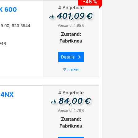
-45 %
4 Angebote
uK 600
401,09 €
ab
29 00, 623 3544
Versand: 4,95 €
Zustand:
Fabrikneu
74R
keyboard_arrow_right
Details
merken
favorite_border
4 Angebote
04NX
84,00 €
ab
Versand: 4,79 €
Zustand:
Fabrikneu