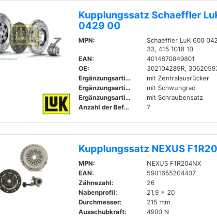
Kupplungssatz Schaeffler L
0429 00
MPN:
Schaeffler LuK 600 04
33, 415 1018 10
EAN:
4014870849801
OE:
302104289R, 3062059
Ergänzungsartikel / Ergänzende Info:
mit Zentralausrücker
Ergänzungsartikel / Ergänzende Info 2:
mit Schwungrad
Ergänzungsartikel / Ergänzende Info 2:
mit Schraubensatz
Anzahl der Befestigungsbohrungen:
7
Kupplungssatz NEXUS F1R2
MPN:
NEXUS F1R204NX
EAN:
5901655204407
Zähnezahl:
26
Nabenprofil:
21,9 x 20
Durchmesser:
215 mm
Ausschubkraft:
4900 N