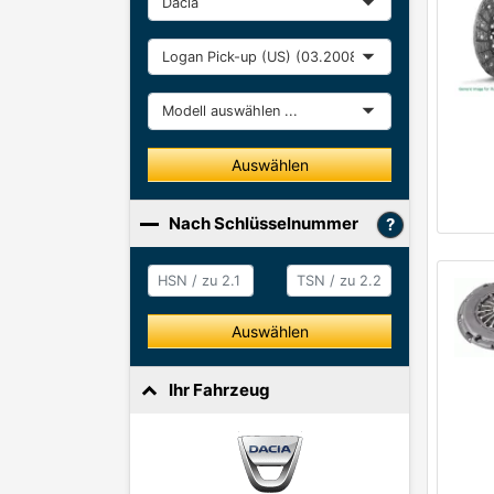
Baureihe
Modell
Auswählen
Nach Schlüsselnummer
HSN / zu 2.1
HSN / zu 2.2
Auswählen
Ihr Fahrzeug