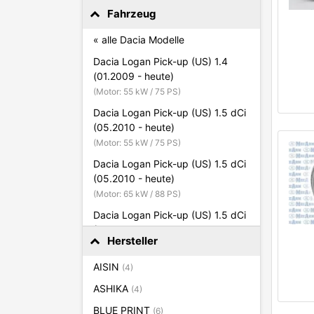
Fahrzeug
« alle Dacia Modelle
Dacia Logan Pick-up (US) 1.4
(01.2009 - heute)
(Motor: 55 kW / 75 PS)
Dacia Logan Pick-up (US) 1.5 dCi
(05.2010 - heute)
(Motor: 55 kW / 75 PS)
Dacia Logan Pick-up (US) 1.5 dCi
(05.2010 - heute)
(Motor: 65 kW / 88 PS)
Dacia Logan Pick-up (US) 1.5 dCi
(03.2008 - heute)
Hersteller
(Motor: 50 kW / 58 PS)
Dacia Logan Pick-up (US) 1.5 dCi
AISIN
(4)
(03.2008 - heute)
ASHIKA
(4)
(Motor: 63 kW / 86 PS)
BLUE PRINT
(6)