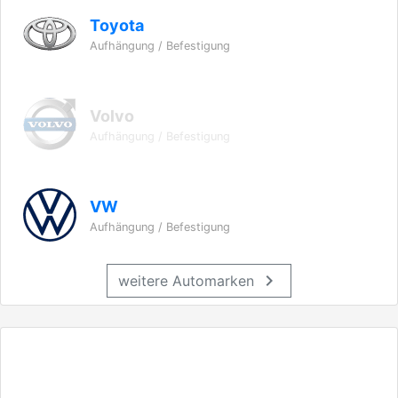
Toyota
Aufhängung / Befestigung
Volvo
Aufhängung / Befestigung
VW
Aufhängung / Befestigung
chevron_right
weitere Automarken