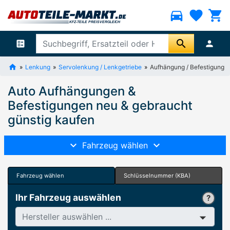
directions_car
favorite
shopping_cart
search
ballot
person
Lenkung
Servolenkung / Lenkgetriebe
Aufhängung / Befestigung
Auto Aufhängungen &
Befestigungen neu & gebraucht
günstig kaufen
Fahrzeug wählen
Fahrzeug wählen
Schlüsselnummer (KBA)
Ihr Fahrzeug auswählen
Hersteller