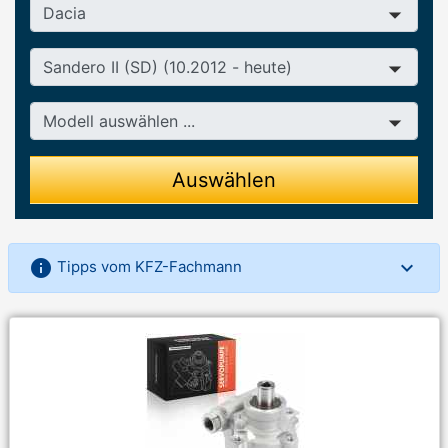
Hersteller
Baureihe
Modell
Auswählen
info
Tipps vom KFZ-Fachmann