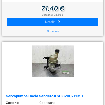
71,40 €
Versand: 28,56 €
keyboard_arrow_right
Details
merken
favorite_border
Servopumpe Dacia Sandero II SD 8200711391
Zustand:
Gebraucht