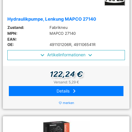
Hydraulikpumpe, Lenkung MAPCO 27140
Zustand:
Fabrikneu
MPN:
MAPCO 27140
EAN:
OE:
491101206R, 491106541R
Artikelinformationen
122,24 €
Versand: 5,29 €
keyboard_arrow_right
Details
merken
favorite_border