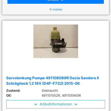
merken
favorite_border
Servolenkung Pumpe 491108089R Dacia Sandero II
Schrägheck 1.2 16V (D4F-F732) 2015-06
Zustand:
Gebraucht
OE:
491101552R, 491105943R
Artikelinformationen