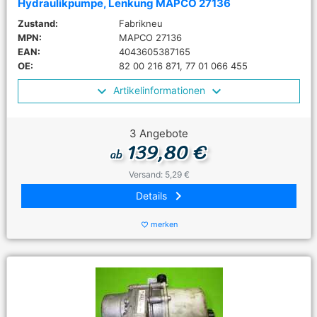
Hydraulikpumpe, Lenkung MAPCO 27136
Zustand:
Fabrikneu
MPN:
MAPCO 27136
EAN:
4043605387165
OE:
82 00 216 871, 77 01 066 455
Artikelinformationen
3 Angebote
139,80 €
ab
Versand: 5,29 €
keyboard_arrow_right
Details
merken
favorite_border