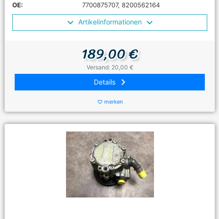
OE:
7700875707, 8200562164
Artikelinformationen
189,00 €
Versand: 20,00 €
keyboard_arrow_right
Details
merken
favorite_border