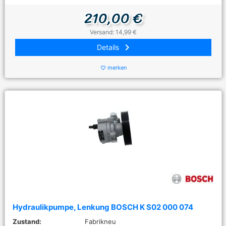
210,00 €
Versand: 14,99 €
keyboard_arrow_right
Details
merken
favorite_border
Hydraulikpumpe, Lenkung BOSCH K S02 000 074
Zustand:
Fabrikneu