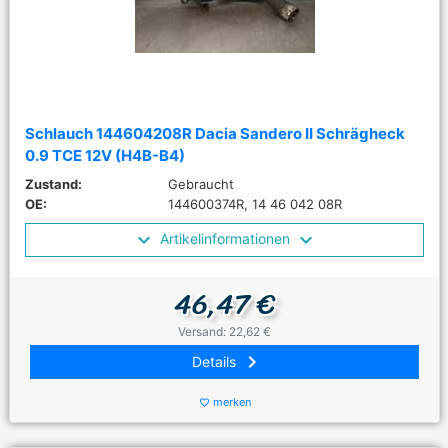
Schlauch 144604208R Dacia Sandero II Schrägheck
0.9 TCE 12V (H4B-B4)
Zustand:
Gebraucht
OE:
144600374R, 14 46 042 08R
Artikelinformationen
46,47 €
Versand: 22,62 €
keyboard_arrow_right
Details
merken
favorite_border