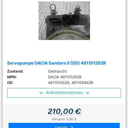
Servopumpe DACIA Sandero II (SD) 491101292R
Zustand:
Gebraucht
MPN:
DACIA 491101292R
OE:
491101552R, 491105943R
Artikelinformationen
210,00 €
Versand: 5,90 €
keyboard_arrow_right
Details