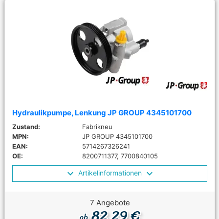
Hydraulikpumpe, Lenkung JP GROUP 4345101700
Zustand:
Fabrikneu
MPN:
JP GROUP 4345101700
EAN:
5714267326241
OE:
8200711377, 7700840105
Artikelinformationen
7 Angebote
82,29 €
ab