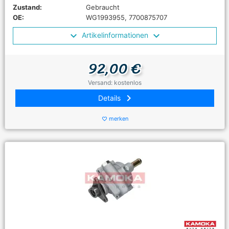
Zustand:
Gebraucht
OE:
WG1993955, 7700875707
Artikelinformationen
92,00 €
Versand: kostenlos
keyboard_arrow_right
Details
merken
favorite_border