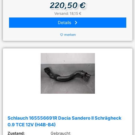
220,50 €
Versand: 18,15 €
keyboard_arrow_right
Details
merken
favorite_border
Schlauch 165556691R Dacia Sandero II Schrägheck
0.9 TCE 12V (H4B-B4)
Zustand:
Gebraucht