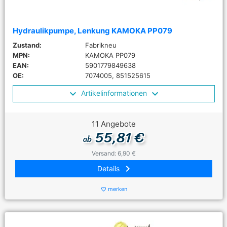
Hydraulikpumpe, Lenkung KAMOKA PP079
Zustand:
Fabrikneu
MPN:
KAMOKA PP079
EAN:
5901779849638
OE:
7074005, 851525615
Artikelinformationen
11 Angebote
55,81 €
ab
Versand: 6,90 €
keyboard_arrow_right
Details
merken
favorite_border