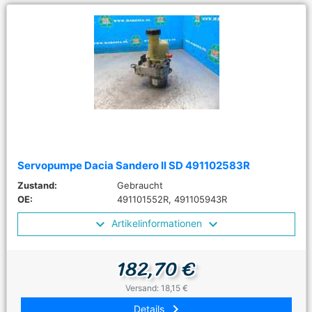
Servopumpe Dacia Sandero II SD 491102583R
Zustand:
Gebraucht
OE:
491101552R, 491105943R
Artikelinformationen
182,70 €
Versand: 18,15 €
keyboard_arrow_right
Details