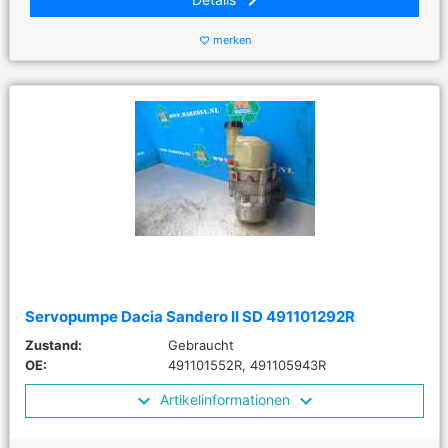
keyboard_arrow_right
merken
favorite_border
Servopumpe Dacia Sandero II SD 491101292R
Zustand:
Gebraucht
OE:
491101552R, 491105943R
Artikelinformationen