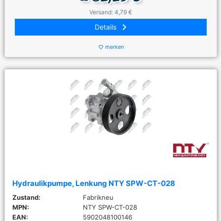
Versand: 4,79 €
keyboard_arrow_right
Details
merken
favorite_border
Hydraulikpumpe, Lenkung NTY SPW-CT-028
Zustand:
Fabrikneu
MPN:
NTY SPW-CT-028
EAN:
5902048100146