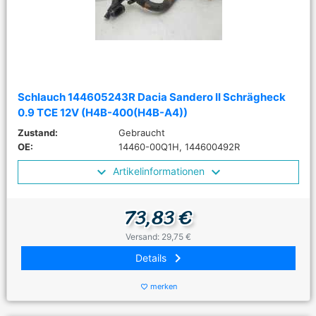
Schlauch 144605243R Dacia Sandero II Schrägheck
0.9 TCE 12V (H4B-400(H4B-A4))
Zustand:
Gebraucht
OE:
14460-00Q1H, 144600492R
Artikelinformationen
73,83 €
Versand: 29,75 €
keyboard_arrow_right
Details
merken
favorite_border