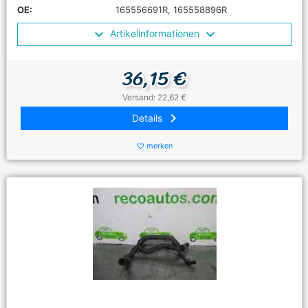
OE:
165556691R, 165558896R
Artikelinformationen
36,15 €
Versand: 22,62 €
keyboard_arrow_right
Details
merken
favorite_border