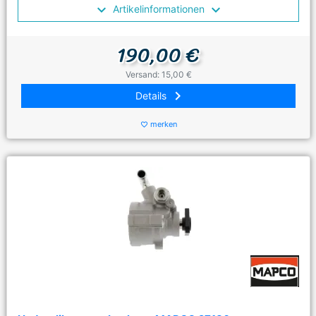
Artikelinformationen
190,00 €
Versand: 15,00 €
keyboard_arrow_right
Details
merken
favorite_border