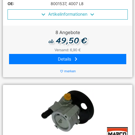
OE:
8001537, 4007 L8
Artikelinformationen
8 Angebote
49,50 €
ab
Versand: 6,90 €
keyboard_arrow_right
Details
merken
favorite_border