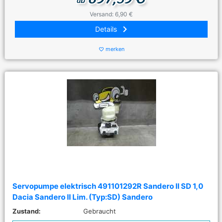
ab
Versand: 6,90 €
keyboard_arrow_right
Details
merken
favorite_border
Servopumpe elektrisch 491101292R Sandero II SD 1,0
Dacia Sandero II Lim. (Typ:SD) Sandero
Zustand:
Gebraucht