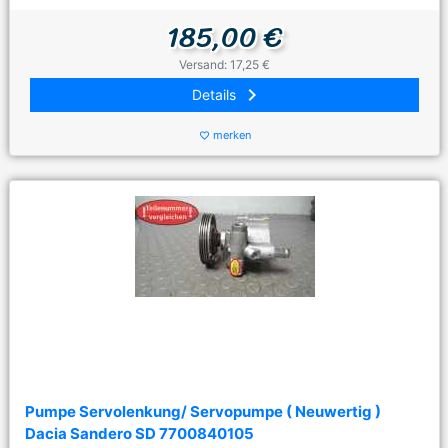
185,00 €
Versand: 17,25 €
keyboard_arrow_right
Details
merken
favorite_border
Pumpe Servolenkung/ Servopumpe ( Neuwertig )
Dacia Sandero SD 7700840105