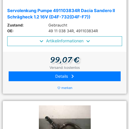
Servolenkung Pumpe 491103834R Dacia Sandero II
Schrägheck 1.2 16V (D4F-732(D4F-F7))
Zustand:
Gebraucht
OE:
49 11 038 34R, 491103834R
Artikelinformationen
99,07 €
Versand: kostenlos
keyboard_arrow_right
Details
merken
favorite_border