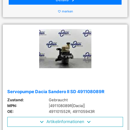
merken
favorite_border
Servopumpe Dacia Sandero II SD 491108089R
Zustand:
Gebraucht
MPN:
|491108089R|Dacia||
OE:
491101552R, 491105943R
Artikelinformationen