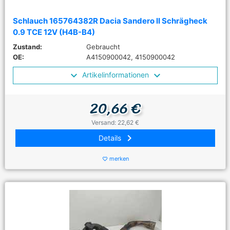
Schlauch 165764382R Dacia Sandero II Schrägheck
0.9 TCE 12V (H4B-B4)
Zustand:
Gebraucht
OE:
A4150900042, 4150900042
Artikelinformationen
20,66 €
Versand: 22,62 €
keyboard_arrow_right
Details
merken
favorite_border