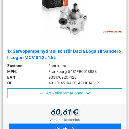
1x Servopumpe hydraulisch für Dacia Logan II Sandero
II Logan MCV II 1.2L 1.5L
Zustand:
Fabrikneu
MPN:
Frankberg 5481FB0018688
EAN:
9331769207128
OE:
491101451RALT, 491101451R
Artikelinformationen
60,61 €
Versand: kostenlos
keyboard_arrow_right
Details