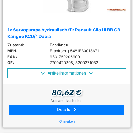
1x Servopumpe hydraulisch für Renault Clio I II BB CB
Kangoo KC0/1 Dacia
Zustand:
Fabrikneu
MPN:
Frankberg 5481FB0018671
EAN:
9331769206909
OE:
7700420305, 8200271082
Artikelinformationen
80,62 €
Versand: kostenlos
keyboard_arrow_right
Details
merken
favorite_border