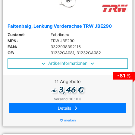
Faltenbalg, Lenkung Vorderachse TRW JBE290
Zustand:
Fabrikneu
MPN:
TRW JBE290
EAN:
3322938392116
OE:
31232GA081, 31232GA082
Artikelinformationen
-81 %
11 Angebote
3,46 €
ab
Versand: 10,10 €
keyboard_arrow_right
Details
merken
favorite_border