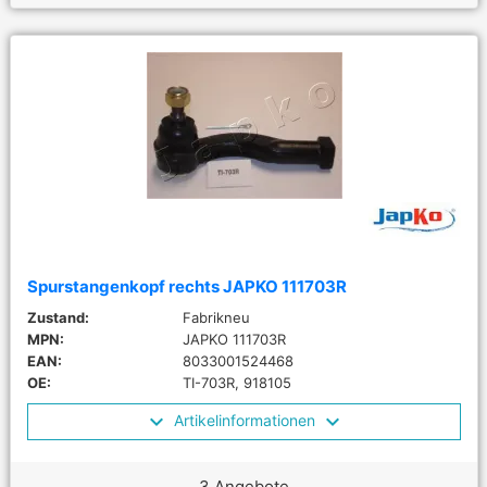
Spurstangenkopf rechts JAPKO 111703R
Zustand:
Fabrikneu
MPN:
JAPKO 111703R
EAN:
8033001524468
OE:
TI-703R, 918105
Artikelinformationen
3 Angebote