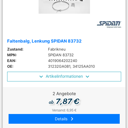
Faltenbalg, Lenkung SPIDAN 83732
Zustand:
Fabrikneu
MPN:
SPIDAN 83732
EAN:
4019064202240
OE:
31232GA081, 34125AA010
Artikelinformationen
2 Angebote
7,87 €
ab
Versand: 6,95 €
keyboard_arrow_right
Details