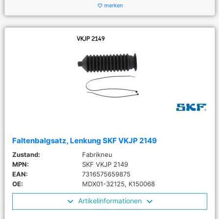
merken
favorite_border
Faltenbalgsatz, Lenkung SKF VKJP 2149
Zustand:
Fabrikneu
MPN:
SKF VKJP 2149
EAN:
7316575659875
OE:
MDX01-32125, K150068
Artikelinformationen