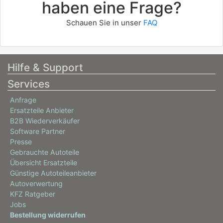
haben eine Frage?
Schauen Sie in unser
FAQ
Hilfe & Support
Services
Anfrage
Ersatzteile Anbieter
B2B Wiederverkäufer
Software Partner
Presse
Gebrauchte Autoteile
Übersicht Ersatzteile
Günstige Autoteileanbieter
Autoverwertung
KFZ Ratgeber
Jobs
Bestellung widerrufen