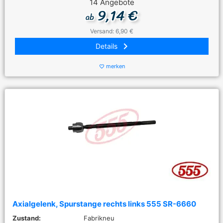
14 Angebote
9,14 €
ab
Versand: 6,90 €
keyboard_arrow_right
Details
merken
favorite_border
Axialgelenk, Spurstange rechts links 555 SR-6660
Zustand:
Fabrikneu