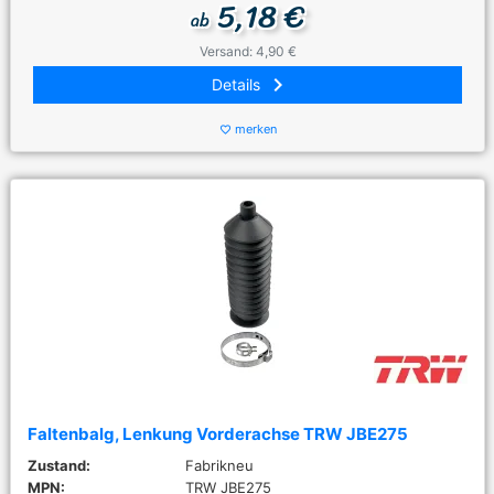
5,18 €
ab
Versand: 4,90 €
keyboard_arrow_right
Details
merken
favorite_border
Faltenbalg, Lenkung Vorderachse TRW JBE275
Zustand:
Fabrikneu
MPN:
TRW JBE275