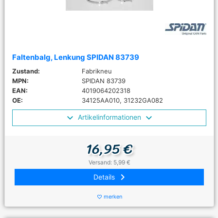
Faltenbalg, Lenkung SPIDAN 83739
Zustand:
Fabrikneu
MPN:
SPIDAN 83739
EAN:
4019064202318
OE:
34125AA010, 31232GA082
Artikelinformationen
16,95 €
Versand: 5,99 €
keyboard_arrow_right
Details
merken
favorite_border