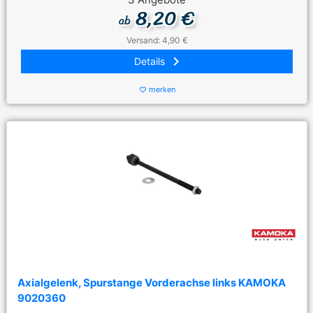
8,20 €
ab
Versand: 4,90 €
keyboard_arrow_right
Details
merken
favorite_border
Axialgelenk, Spurstange Vorderachse links KAMOKA
9020360