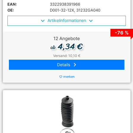
EAN:
3322938391966
OE:
D001-32-12X, 31232GA040
Artikelinformationen
-76 %
12 Angebote
4,34 €
ab
Versand: 10,10 €
keyboard_arrow_right
Details
merken
favorite_border