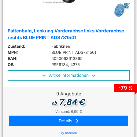
Faltenbalg, Lenkung Vorderachse links Vorderachse
rechts BLUE PRINT ADS781501
Zustand:
Fabrikneu
MPN:
BLUE PRINT ADS781501
EAN:
5050063613865
OE:
PSE6134, 4375
Artikelinformationen
-79 %
9 Angebote
7,84 €
ab
Versand: 6,90 €
keyboard_arrow_right
Details
merken
favorite_border