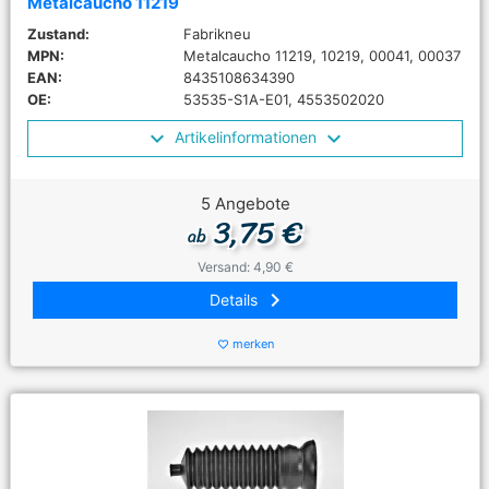
Metalcaucho 11219
Zustand:
Fabrikneu
MPN:
Metalcaucho 11219, 10219, 00041, 00037
EAN:
8435108634390
OE:
53535-S1A-E01, 4553502020
Artikelinformationen
5 Angebote
3,75 €
ab
Versand: 4,90 €
keyboard_arrow_right
Details
merken
favorite_border