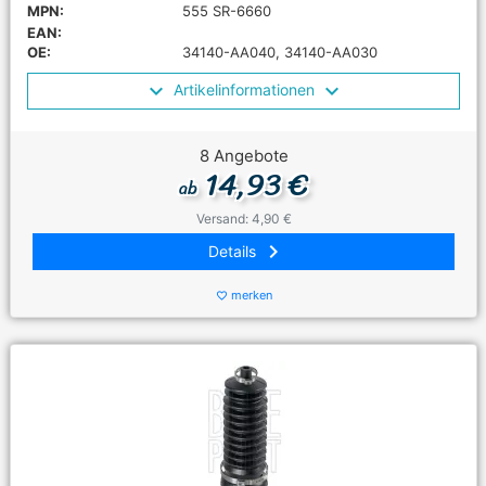
MPN:
555 SR-6660
EAN:
OE:
34140-AA040, 34140-AA030
Artikelinformationen
8 Angebote
14,93 €
ab
Versand: 4,90 €
keyboard_arrow_right
Details
merken
favorite_border