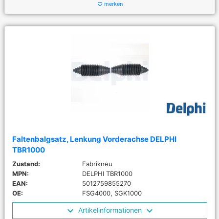
merken
favorite_border
Faltenbalgsatz, Lenkung Vorderachse DELPHI
TBR1000
Zustand:
Fabrikneu
MPN:
DELPHI TBR1000
EAN:
5012759855270
OE:
FSG4000, SGK1000
Artikelinformationen