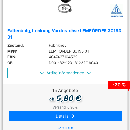
Faltenbalg, Lenkung Vorderachse LEMFÖRDER 30193
01
Zustand:
Fabrikneu
MPN:
LEMFÖRDER 30193 01
EAN:
4047437104532
OE:
D001-32-12X, 31232GA040
Artikelinformationen
-70 %
15 Angebote
5,80 €
ab
Versand: 6,90 €
keyboard_arrow_right
Details
merken
favorite_border