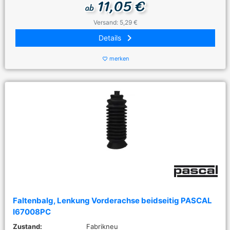
11,05 €
ab
Versand: 5,29 €
keyboard_arrow_right
Details
merken
favorite_border
Faltenbalg, Lenkung Vorderachse beidseitig PASCAL
I67008PC
Zustand:
Fabrikneu