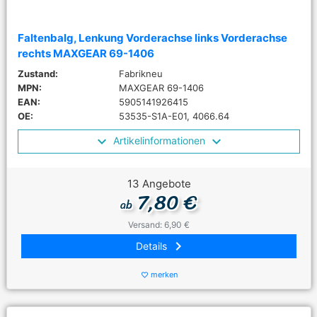
Faltenbalg, Lenkung Vorderachse links Vorderachse
rechts MAXGEAR 69-1406
Zustand:
Fabrikneu
MPN:
MAXGEAR 69-1406
EAN:
5905141926415
OE:
53535-S1A-E01, 4066.64
Artikelinformationen
13 Angebote
7,80 €
ab
Versand: 6,90 €
keyboard_arrow_right
Details
merken
favorite_border