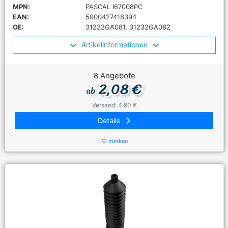
MPN:
PASCAL I67008PC
EAN:
5900427418394
OE:
31232GA081, 31232GA082
Artikelinformationen
8 Angebote
2,08 €
ab
Versand: 4,90 €
keyboard_arrow_right
Details
merken
favorite_border