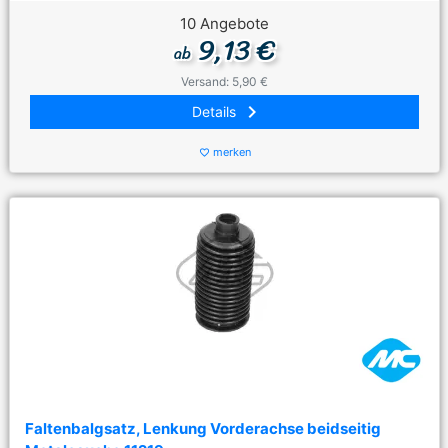
10 Angebote
9,13 €
ab
Versand: 5,90 €
keyboard_arrow_right
Details
merken
favorite_border
Faltenbalgsatz, Lenkung Vorderachse beidseitig