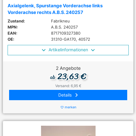
Axialgelenk, Spurstange Vorderachse links
Vorderachse rechts A.B.S. 240257
Zustand:
Fabrikneu
MPN:
A.B.S. 240257
EAN:
8717109327380
OE:
31310-GA170, 40572
Artikelinformationen
2 Angebote
23,63 €
ab
Versand: 6,95 €
keyboard_arrow_right
Details
merken
favorite_border