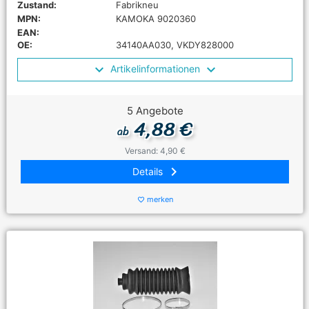
Zustand:
Fabrikneu
MPN:
KAMOKA 9020360
EAN:
OE:
34140AA030, VKDY828000
Artikelinformationen
5 Angebote
4,88 €
ab
Versand: 4,90 €
keyboard_arrow_right
Details
merken
favorite_border