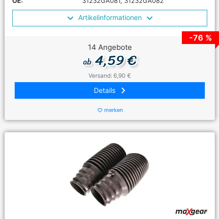
OE:
31232GA081, 31232GA082
Artikelinformationen
-76 %
14 Angebote
4,59 €
ab
Versand: 6,90 €
keyboard_arrow_right
Details
merken
favorite_border