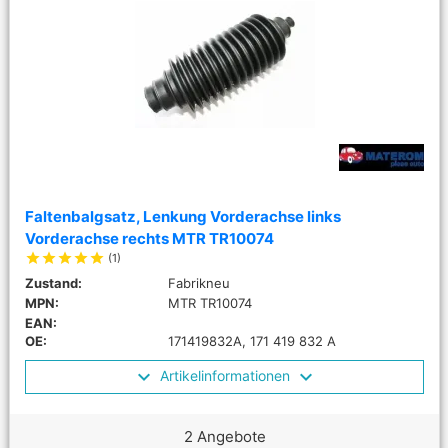
Faltenbalgsatz, Lenkung Vorderachse links
Vorderachse rechts MTR TR10074
star
star
star
star
star
(1)
Zustand:
Fabrikneu
MPN:
MTR TR10074
EAN:
OE:
171419832A, 171 419 832 A
Artikelinformationen
2 Angebote