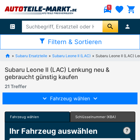
directions_car
favorite
shopping_cart
1
search
ballot
person
filter_alt
Filtern & Sortieren
Subaru Ersatzteile
Subaru Leone II (LAC)
Subaru Leone II (LAC) L
Subaru Leone II (LAC) Lenkung neu &
gebraucht günstig kaufen
21 Treffer
Fahrzeug wählen
Fahrzeug wählen
Schlüsselnummer (KBA)
Ihr Fahrzeug auswählen