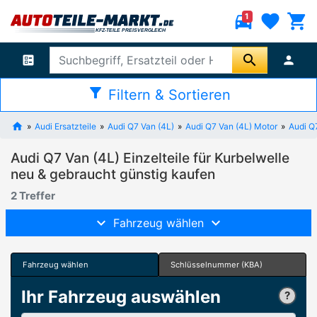
directions_car
favorite
shopping_cart
1
search
ballot
person
filter_alt
Filtern & Sortieren
Audi Ersatzteile
Audi Q7 Van (4L)
Audi Q7 Van (4L) Motor
Audi Q7
Audi Q7 Van (4L) Einzelteile für Kurbelwelle
neu & gebraucht günstig kaufen
2 Treffer
Fahrzeug wählen
Fahrzeug wählen
Schlüsselnummer (KBA)
Ihr Fahrzeug auswählen