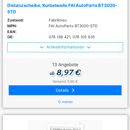
Distanzscheibe, Kurbelwelle FAI AutoParts BT3020-
STD
Zustand:
Fabrikneu
MPN:
FAI AutoParts BT3020-STD
EAN:
OE:
078 198 421, 078 105 635
Artikelinformationen
13 Angebote
8,97 €
ab
Versand: 6,90 €
keyboard_arrow_right
Details
merken
favorite_border