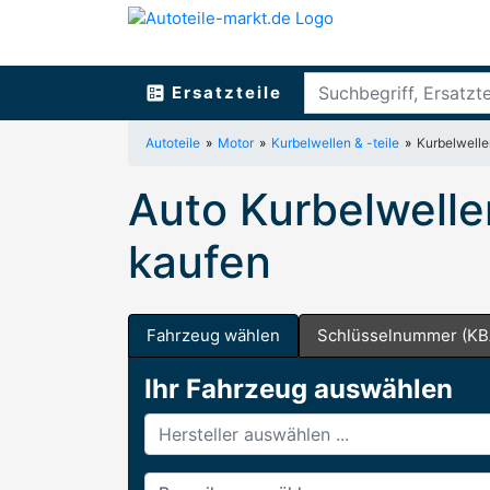
ballot
Ersatzteile
Autoteile
Motor
Kurbelwellen & -teile
Kurbelwelle
Auto Kurbelwelle
kaufen
Fahrzeug wählen
Schlüsselnummer (KB
Ihr Fahrzeug auswählen
Hersteller
Baureihe