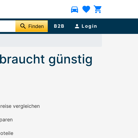
directions_car
favorite
shopping_cart
search
Finden
B2B
person
Login
braucht günstig
preise vergleichen
paren
oteile