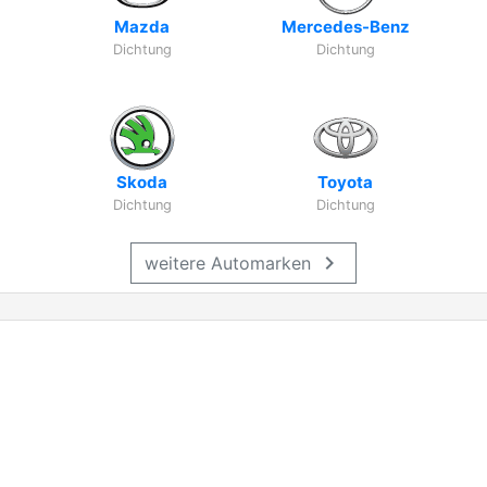
Mazda
Mercedes-Benz
Dichtung
Dichtung
Skoda
Toyota
Dichtung
Dichtung
chevron_right
weitere Automarken