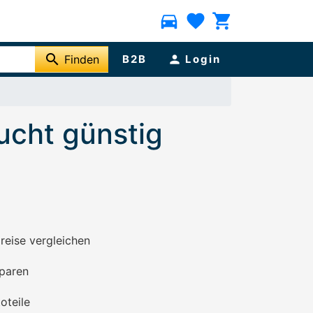
directions_car
favorite
shopping_cart
search
Finden
B2B
person
Login
ucht günstig
preise vergleichen
paren
oteile