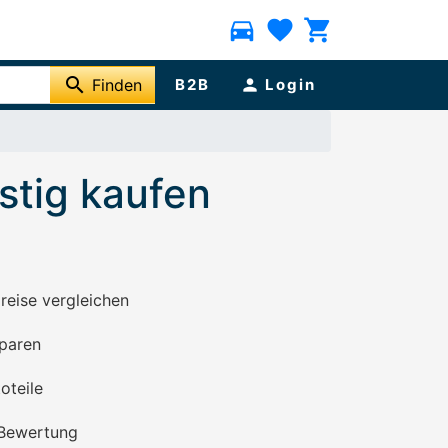
directions_car
favorite
shopping_cart
search
Finden
B2B
person
Login
stig kaufen
preise vergleichen
paren
oteile
 Bewertung