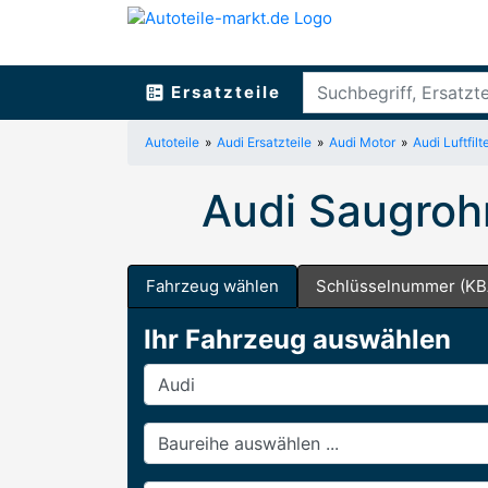
ballot
Ersatzteile
Autoteile
Audi Ersatzteile
Audi Motor
Audi Luftfil
Audi Saugroh
Fahrzeug wählen
Schlüsselnummer (KB
Ihr Fahrzeug auswählen
Hersteller
Baureihe