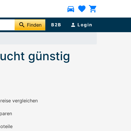
directions_car
favorite
shopping_cart
search
Finden
B2B
person
Login
ucht günstig
preise vergleichen
paren
oteile