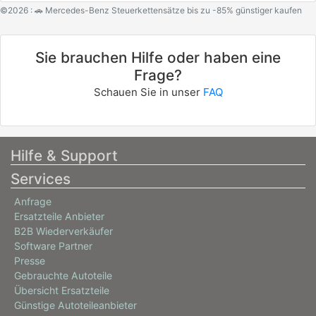
©2026 : 🚗 Mercedes-Benz Steuerkettensätze bis zu -85% günstiger kaufen
Sie brauchen Hilfe oder haben eine
Frage?
Schauen Sie in unser
FAQ
Hilfe & Support
Services
Anfrage
Ersatzteile Anbieter
B2B Wiederverkäufer
Software Partner
Presse
Gebrauchte Autoteile
Übersicht Ersatzteile
Günstige Autoteileanbieter