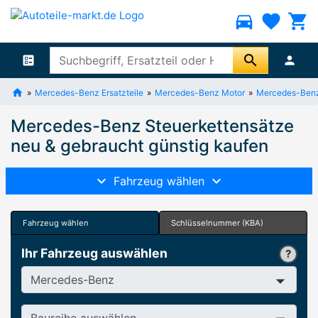
directions_car
favorite
shopping_cart
search
ballot
person
Mercedes-Benz Ersatzteile
Mercedes-Benz Motor
Mercedes-Benz 
Mercedes-Benz Steuerkettensätze
neu & gebraucht günstig kaufen
Fahrzeug wählen
Fahrzeug wählen
Schlüsselnummer (KBA)
Ihr Fahrzeug auswählen
Hersteller
Baureihe