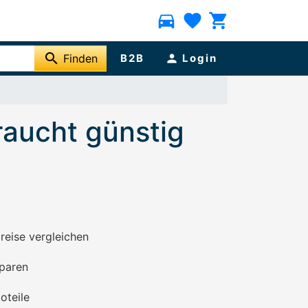
directions_car
favorite
shopping_cart
search
Finden
B2B
person
Login
raucht günstig
preise vergleichen
paren
oteile