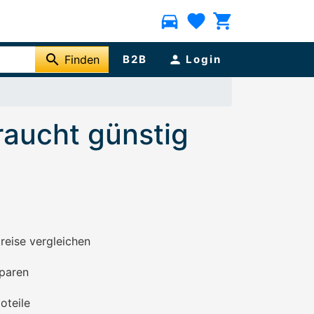
directions_car
favorite
shopping_cart
search
Finden
B2B
person
Login
raucht günstig
preise vergleichen
paren
oteile