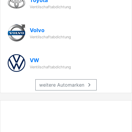
Toyota
Ventilschaftabdichtung
Volvo
Ventilschaftabdichtung
VW
Ventilschaftabdichtung
chevron_right
weitere Automarken