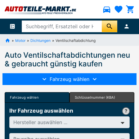
directions_car
favorite
shopping_cart
search
ballot
person
Motor
Dichtungen
Ventilschaftabdichtung
Auto Ventilschaftabdichtungen neu
& gebraucht günstig kaufen
Fahrzeug wählen
Fahrzeug wählen
Schlüsselnummer (KBA)
Ihr Fahrzeug auswählen
Hersteller
Baureihe