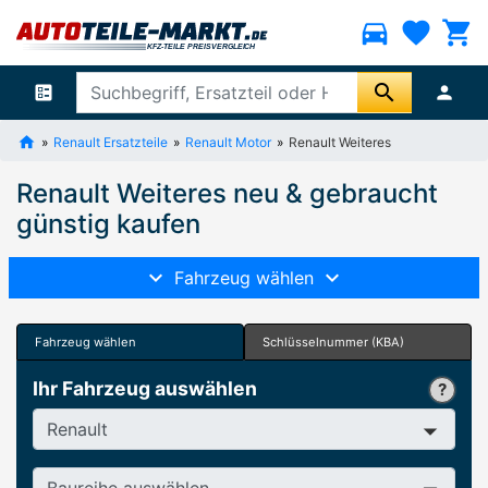
directions_car
favorite
shopping_cart
search
ballot
person
Renault Ersatzteile
Renault Motor
Renault Weiteres
Renault Weiteres neu & gebraucht
günstig kaufen
Fahrzeug wählen
Fahrzeug wählen
Schlüsselnummer (KBA)
Ihr Fahrzeug auswählen
Hersteller
Baureihe