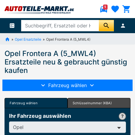
directions_car
favorite
shopping_cart
1
search
ballot
person
Opel Ersatzteile
Opel Frontera A (5_MWL4)
Opel Frontera A (5_MWL4)
Ersatzteile neu & gebraucht günstig
kaufen
Fahrzeug wählen
Fahrzeug wählen
Schlüsselnummer (KBA)
Ihr Fahrzeug auswählen
Hersteller