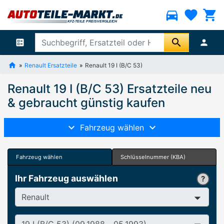
directions_car
favorite
shopping_cart
search
ballot
person
Renault Ersatzteile
Renault 19 I (B/C 53)
Renault 19 I (B/C 53) Ersatzteile neu
& gebraucht günstig kaufen
Fahrzeug wählen
Fahrzeug wählen
Schlüsselnummer (KBA)
Ihr Fahrzeug auswählen
Hersteller
Baureihe