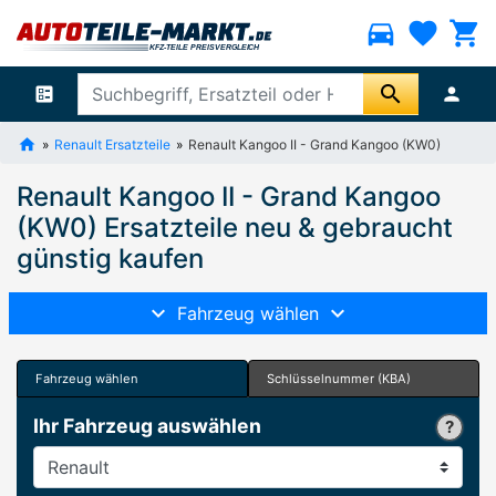
directions_car
favorite
shopping_cart
search
ballot
person
Renault Ersatzteile
Renault Kangoo II - Grand Kangoo (KW0)
Renault Kangoo II - Grand Kangoo
(KW0) Ersatzteile neu & gebraucht
günstig kaufen
Fahrzeug wählen
Fahrzeug wählen
Schlüsselnummer (KBA)
Ihr Fahrzeug auswählen
Hersteller