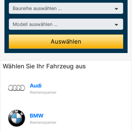
Baureihe
Modell
Auswählen
Wählen Sie Ihr Fahrzeug aus
Audi
Riemenspanner
BMW
Riemenspanner