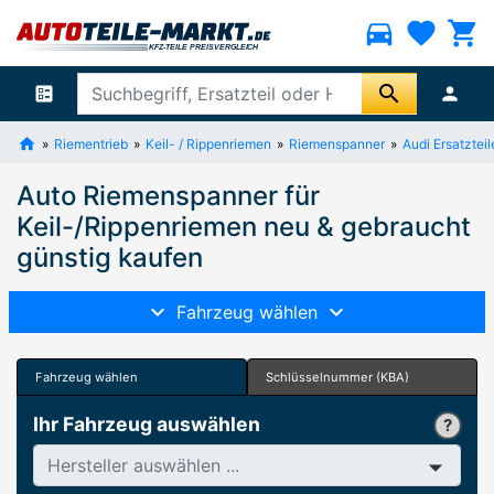
directions_car
favorite
shopping_cart
search
ballot
person
Riementrieb
Keil- / Rippenriemen
Riemenspanner
Audi Ersatzteil
Auto Riemenspanner für
Keil-/Rippenriemen neu & gebraucht
günstig kaufen
Fahrzeug wählen
Fahrzeug wählen
Schlüsselnummer (KBA)
Ihr Fahrzeug auswählen
Hersteller