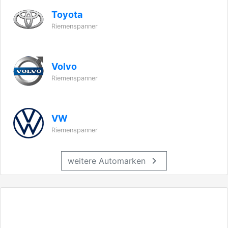
Toyota
Riemenspanner
Volvo
Riemenspanner
VW
Riemenspanner
chevron_right
weitere Automarken