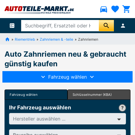
directions_car
favorite
shopping_cart
search
ballot
person
Riementrieb
Zahnriemen & -teile
Zahnriemen
Auto Zahnriemen neu & gebraucht
günstig kaufen
Fahrzeug wählen
Fahrzeug wählen
Schlüsselnummer (KBA)
Ihr Fahrzeug auswählen
Hersteller
Baureihe