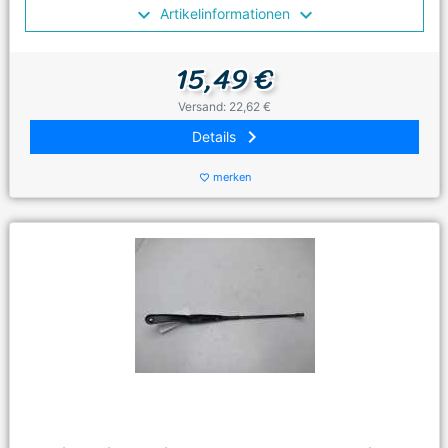
Artikelinformationen
15,49 €
Versand: 22,62 €
keyboard_arrow_right
Details
merken
favorite_border