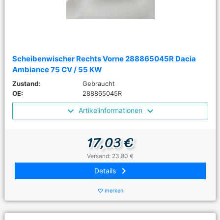
Scheibenwischer Rechts Vorne 288865045R Dacia
Ambiance 75 CV / 55 KW
Zustand:
Gebraucht
OE:
288865045R
Artikelinformationen
17,03 €
Versand: 23,80 €
keyboard_arrow_right
Details
merken
favorite_border