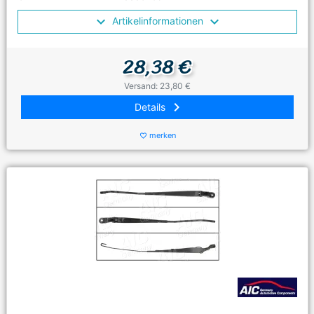
Artikelinformationen
28,38 €
Versand: 23,80 €
keyboard_arrow_right
Details
merken
favorite_border