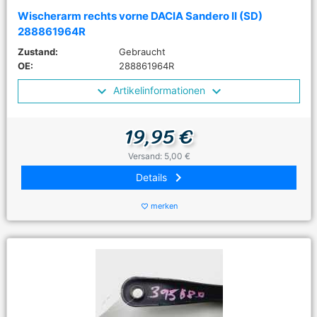
Wischerarm rechts vorne DACIA Sandero II (SD)
288861964R
Zustand:
Gebraucht
OE:
288861964R
Artikelinformationen
19,95 €
Versand: 5,00 €
keyboard_arrow_right
Details
merken
favorite_border