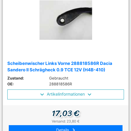
Scheibenwischer Links Vorne 288818586R Dacia
Sandero II Schrägheck 0.9 TCE 12V (H4B-410)
Zustand:
Gebraucht
OE:
288818586R
Artikelinformationen
17,03 €
Versand: 23,80 €
keyboard_arrow_right
Details