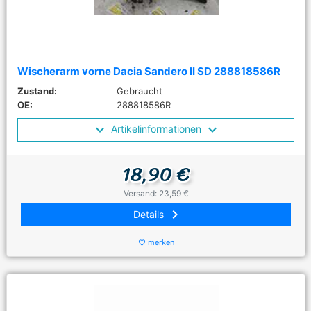
Wischerarm vorne Dacia Sandero II SD 288818586R
Zustand:
Gebraucht
OE:
288818586R
Artikelinformationen
18,90 €
Versand: 23,59 €
keyboard_arrow_right
Details
merken
favorite_border