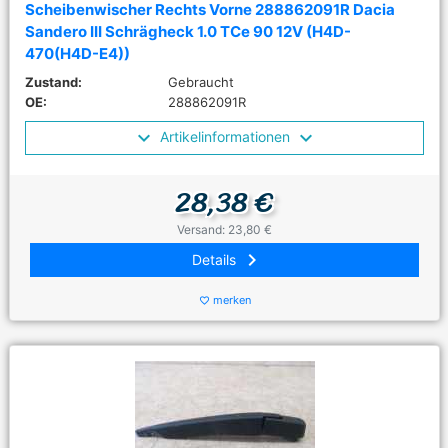
Scheibenwischer Rechts Vorne 288862091R Dacia
Sandero III Schrägheck 1.0 TCe 90 12V (H4D-
470(H4D-E4))
Zustand:
Gebraucht
OE:
288862091R
Artikelinformationen
28,38 €
Versand: 23,80 €
keyboard_arrow_right
Details
merken
favorite_border