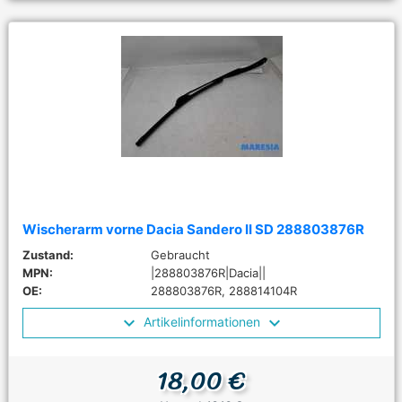
Wischerarm vorne Dacia Sandero II SD 288803876R
Zustand:
Gebraucht
MPN:
|288803876R|Dacia||
OE:
288803876R, 288814104R
Artikelinformationen
18,00 €