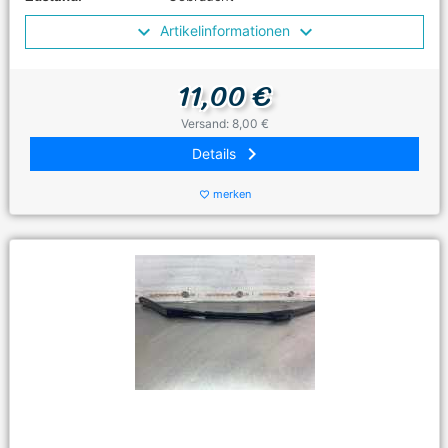
Artikelinformationen
11,00 €
Versand: 8,00 €
keyboard_arrow_right
Details
merken
favorite_border