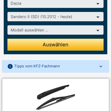
Hersteller
Baureihe
Modell
Auswählen
info
Tipps vom KFZ-Fachmann