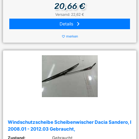
20,66 €
Versand: 22,62 €
keyboard_arrow_right
Details
merken
favorite_border
Windschutzscheibe Scheibenwischer Dacia Sandero, I
2008.01 - 2012.03 Gebraucht,
Zustand:
Gebraucht