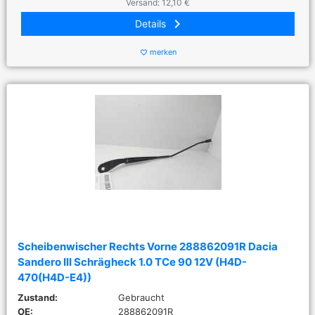
Versand: 12,10 €
keyboard_arrow_right
Details
merken
favorite_border
Scheibenwischer Rechts Vorne 288862091R Dacia
Sandero III Schrägheck 1.0 TCe 90 12V (H4D-
470(H4D-E4))
Zustand:
Gebraucht
OE:
288862091R