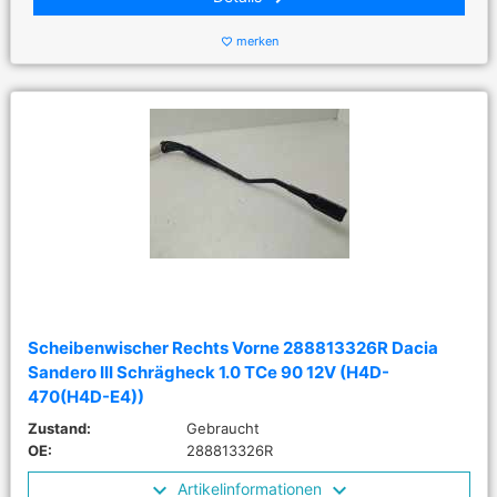
merken
favorite_border
Scheibenwischer Rechts Vorne 288813326R Dacia
Sandero III Schrägheck 1.0 TCe 90 12V (H4D-
470(H4D-E4))
Zustand:
Gebraucht
OE:
288813326R
Artikelinformationen