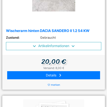
Wischerarm hinten DACIA SANDERO II 1.2 54 KW
Zustand:
Gebraucht
Artikelinformationen
20,00 €
Versand: 8,00 €
keyboard_arrow_right
Details
merken
favorite_border