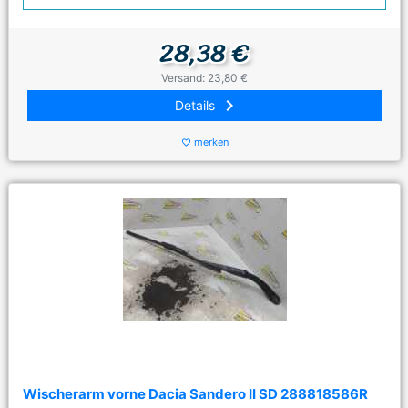
28,38 €
Versand: 23,80 €
keyboard_arrow_right
Details
merken
favorite_border
Wischerarm vorne Dacia Sandero II SD 288818586R