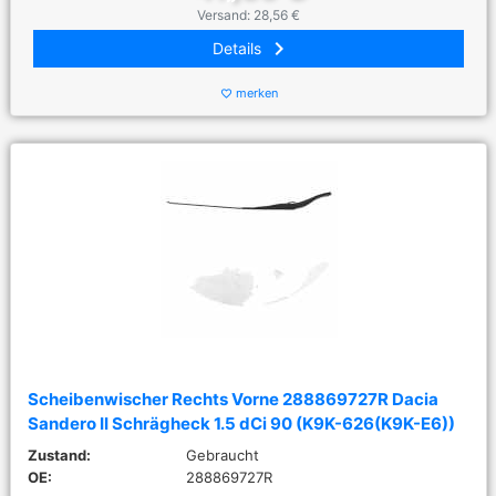
Versand: 28,56 €
keyboard_arrow_right
Details
merken
favorite_border
Scheibenwischer Rechts Vorne 288869727R Dacia
Sandero II Schrägheck 1.5 dCi 90 (K9K-626(K9K-E6))
Zustand:
Gebraucht
OE:
288869727R