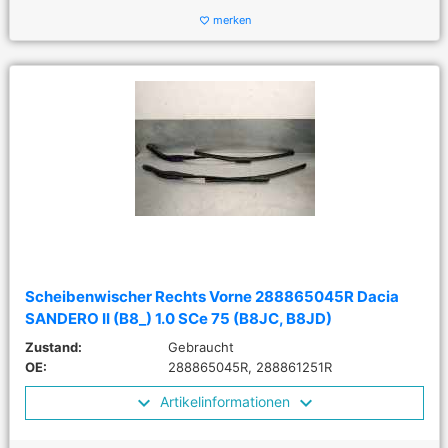
merken
favorite_border
Scheibenwischer Rechts Vorne 288865045R Dacia
SANDERO II (B8_) 1.0 SCe 75 (B8JC, B8JD)
Zustand:
Gebraucht
OE:
288865045R, 288861251R
Artikelinformationen