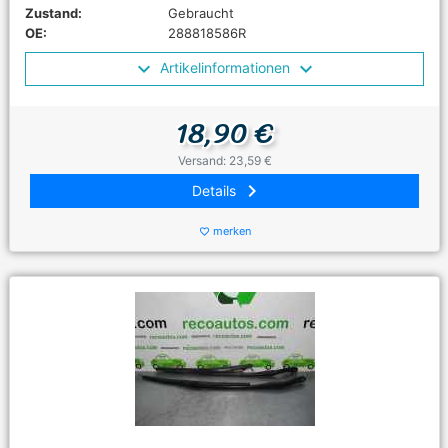
Zustand:
Gebraucht
OE:
288818586R
Artikelinformationen
18,90 €
Versand: 23,59 €
keyboard_arrow_right
Details
merken
favorite_border