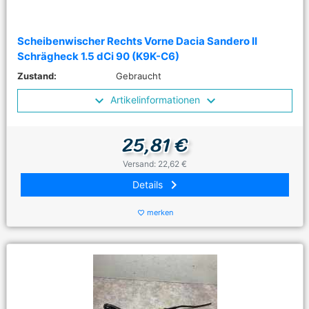
Scheibenwischer Rechts Vorne Dacia Sandero II
Schrägheck 1.5 dCi 90 (K9K-C6)
Zustand:
Gebraucht
Artikelinformationen
25,81 €
Versand: 22,62 €
keyboard_arrow_right
Details
merken
favorite_border