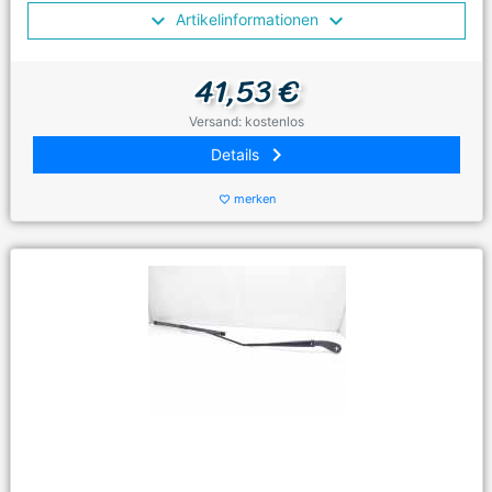
Artikelinformationen
41,53 €
Versand: kostenlos
keyboard_arrow_right
Details
merken
favorite_border