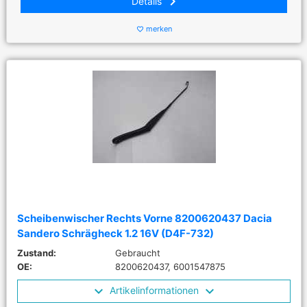
keyboard_arrow_right
Details
merken
favorite_border
Scheibenwischer Rechts Vorne 8200620437 Dacia
Sandero Schrägheck 1.2 16V (D4F-732)
Zustand:
Gebraucht
OE:
8200620437, 6001547875
Artikelinformationen