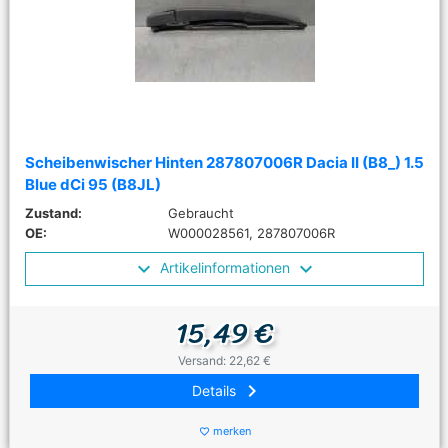
Scheibenwischer Hinten 287807006R Dacia II (B8_) 1.5
Blue dCi 95 (B8JL)
Zustand:
Gebraucht
OE:
W000028561, 287807006R
Artikelinformationen
15,49 €
Versand: 22,62 €
keyboard_arrow_right
Details
merken
favorite_border