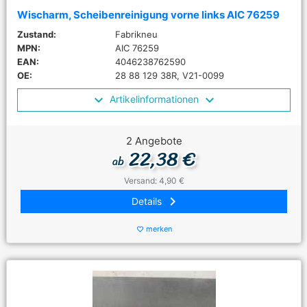
Wischarm, Scheibenreinigung vorne links AIC 76259
Zustand:
Fabrikneu
MPN:
AIC 76259
EAN:
4046238762590
OE:
28 88 129 38R, V21-0099
Artikelinformationen
2 Angebote
22,38 €
ab
Versand: 4,90 €
keyboard_arrow_right
Details
merken
favorite_border