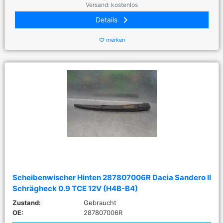
Versand: kostenlos
keyboard_arrow_right
Details
merken
favorite_border
Scheibenwischer Hinten 287807006R Dacia Sandero II
Schrägheck 0.9 TCE 12V (H4B-B4)
Zustand:
Gebraucht
OE:
287807006R