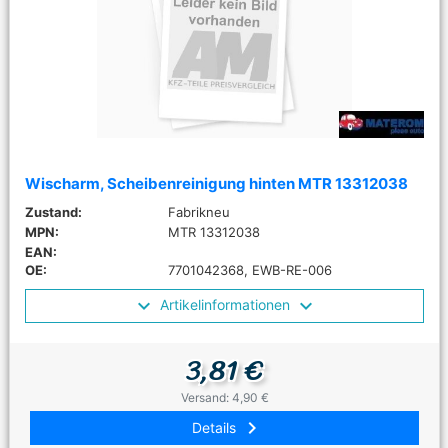
Wischarm, Scheibenreinigung hinten MTR 13312038
Zustand:
Fabrikneu
MPN:
MTR 13312038
EAN:
OE:
7701042368, EWB-RE-006
Artikelinformationen
3,81 €
Versand: 4,90 €
keyboard_arrow_right
Details