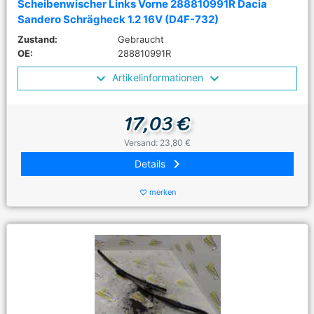
Scheibenwischer Links Vorne 288810991R Dacia
Sandero Schrägheck 1.2 16V (D4F-732)
Zustand:
Gebraucht
OE:
288810991R
Artikelinformationen
17,03 €
Versand: 23,80 €
keyboard_arrow_right
Details
merken
favorite_border