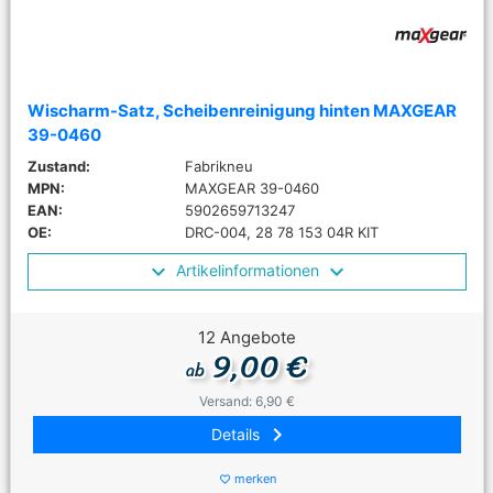
Wischarm-Satz, Scheibenreinigung hinten MAXGEAR
39-0460
Zustand:
Fabrikneu
MPN:
MAXGEAR 39-0460
EAN:
5902659713247
OE:
DRC-004, 28 78 153 04R KIT
Artikelinformationen
12 Angebote
9,00 €
ab
Versand: 6,90 €
keyboard_arrow_right
Details
merken
favorite_border