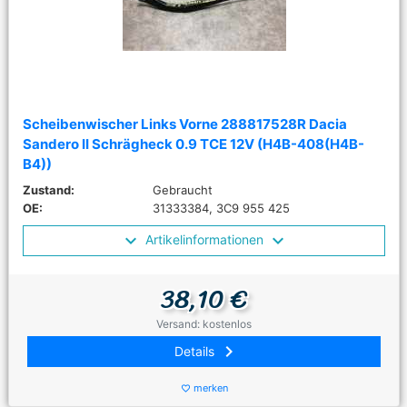
Scheibenwischer Links Vorne 288817528R Dacia
Sandero II Schrägheck 0.9 TCE 12V (H4B-408(H4B-
B4))
Zustand:
Gebraucht
OE:
31333384, 3C9 955 425
Artikelinformationen
38,10 €
Versand: kostenlos
keyboard_arrow_right
Details
merken
favorite_border