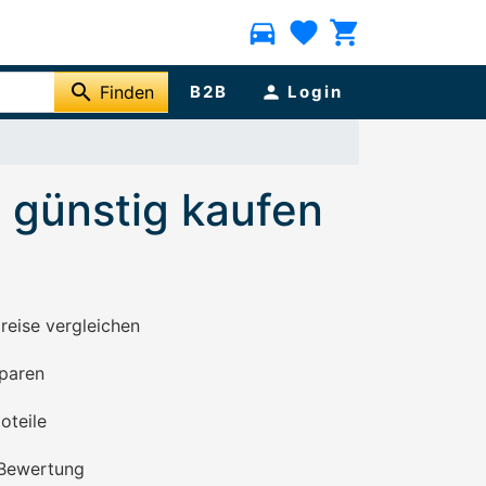
directions_car
favorite
shopping_cart
search
Finden
B2B
person
Login
 günstig kaufen
preise vergleichen
paren
oteile
 Bewertung