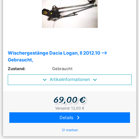
Wischergestänge Dacia Logan, II 2012.10 -->
Gebraucht,
Zustand:
Gebraucht
Artikelinformationen
69,00 €
Versand: 12,00 €
keyboard_arrow_right
Details
merken
favorite_border