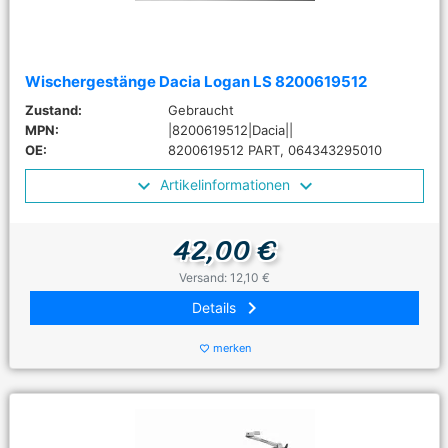
Wischergestänge Dacia Logan LS 8200619512
Zustand:
Gebraucht
MPN:
|8200619512|Dacia||
OE:
8200619512 PART, 064343295010
Artikelinformationen
42,00 €
Versand: 12,10 €
keyboard_arrow_right
Details
merken
favorite_border