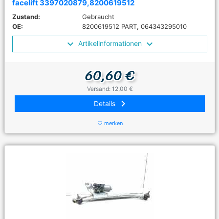
facelift 3397020879,8200619512
Zustand:
Gebraucht
OE:
8200619512 PART, 064343295010
Artikelinformationen
60,60 €
Versand: 12,00 €
keyboard_arrow_right
Details
merken
favorite_border