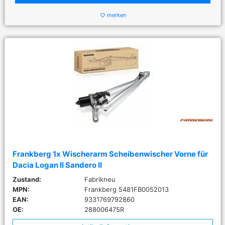
merken
favorite_border
Frankberg 1x Wischerarm Scheibenwischer Vorne für
Dacia Logan II Sandero II
Zustand:
Fabrikneu
MPN:
Frankberg 5481FB0052013
EAN:
9331769792860
OE:
288006475R