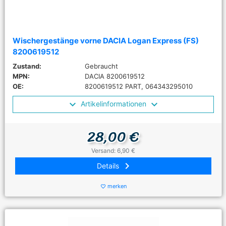
Wischergestänge vorne DACIA Logan Express (FS)
8200619512
Zustand:
Gebraucht
MPN:
DACIA 8200619512
OE:
8200619512 PART, 064343295010
Artikelinformationen
28,00 €
Versand: 6,90 €
keyboard_arrow_right
Details
merken
favorite_border