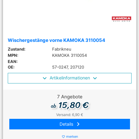
Wischergestänge vorne KAMOKA 3110054
Zustand:
Fabrikneu
MPN:
KAMOKA 3110054
EAN:
OE:
57-0247, 207120
Artikelinformationen
7 Angebote
15,80 €
ab
Versand: 6,90 €
keyboard_arrow_right
Details
merken
favorite_border