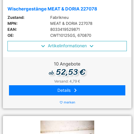
Wischergestänge MEAT & DORIA 227078
Zustand:
Fabrikneu
MPN:
MEAT & DORIA 227078
EAN:
8033419529871
OE:
CWT10125GS, 670870
Artikelinformationen
10 Angebote
52,53 €
ab
Versand: 4,79 €
keyboard_arrow_right
Details
merken
favorite_border