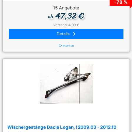
-78 %
15 Angebote
47,32 €
ab
Versand: 4,90 €
keyboard_arrow_right
Details
merken
favorite_border
Wischergestänge Dacia Logan, I 2009.03 - 2012.10