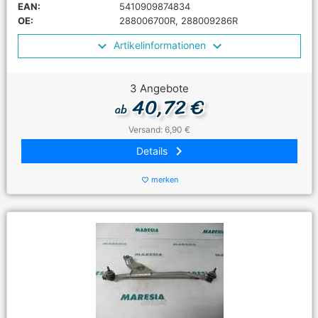
EAN:
5410909874834
OE:
288006700R, 288009286R
Artikelinformationen
3 Angebote
40,72 €
ab
Versand: 6,90 €
keyboard_arrow_right
Details
merken
favorite_border