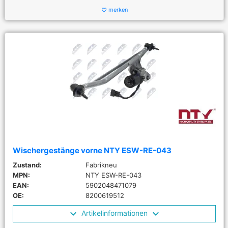
merken
favorite_border
Wischergestänge vorne NTY ESW-RE-043
Zustand:
Fabrikneu
MPN:
NTY ESW-RE-043
EAN:
5902048471079
OE:
8200619512
Artikelinformationen