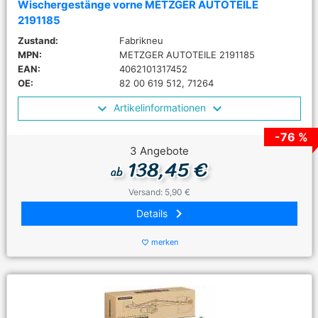
Wischergestänge vorne METZGER AUTOTEILE
2191185
Zustand:
Fabrikneu
MPN:
METZGER AUTOTEILE 2191185
EAN:
4062101317452
OE:
82 00 619 512, 71264
Artikelinformationen
-76 %
3 Angebote
138,45 €
ab
Versand: 5,90 €
keyboard_arrow_right
Details
merken
favorite_border