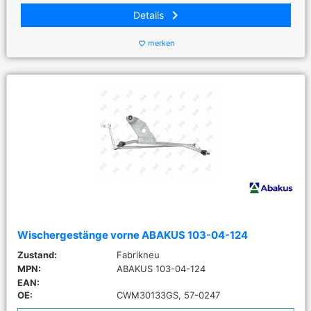
keyboard_arrow_right
Details
merken
favorite_border
Wischergestänge vorne ABAKUS 103-04-124
Zustand:
Fabrikneu
MPN:
ABAKUS 103-04-124
EAN:
OE:
CWM30133GS, 57-0247