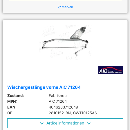
merken
favorite_border
Wischergestänge vorne AIC 71264
Zustand:
Fabrikneu
MPN:
AIC 71264
EAN:
4046283712649
OE:
28101521BN, CWT10125AS
Artikelinformationen