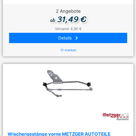
2 Angebote
31,49 €
ab
Versand: 4,90 €
keyboard_arrow_right
Details
merken
favorite_border
Wischergestänge vorne METZGER AUTOTEILE