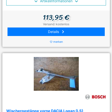
Artikelinformationen
113,95 €
Versand: kostenlos
keyboard_arrow_right
Details
merken
favorite_border
Wischergestänge vorne DACIA Logan (LS)