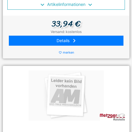
Artikelinformationen
33,94 €
Versand: kostenlos
keyboard_arrow_right
Details
merken
favorite_border