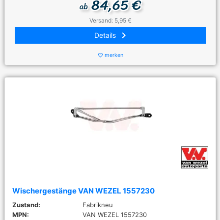
84,65 €
ab
Versand: 5,95 €
keyboard_arrow_right
Details
merken
favorite_border
Wischergestänge VAN WEZEL 1557230
Zustand:
Fabrikneu
MPN:
VAN WEZEL 1557230