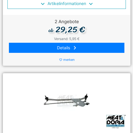
Artikelinformationen
2 Angebote
29,25 €
ab
Versand: 5,95 €
keyboard_arrow_right
Details
merken
favorite_border