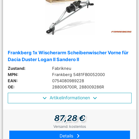
Frankberg 1x Wischerarm Scheibenwischer Vorne für
Dacia Duster Logan II Sandero II
Zustand:
Fabrikneu
MPN:
Frankberg 5481FB0052000
EAN:
0754080989228
OE:
288006700R, 288009286R
Artikelinformationen
87,28 €
Versand: kostenlos
keyboard_arrow_right
Details