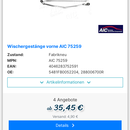
Wischergestänge vorne AIC 75259
Zustand:
Fabrikneu
MPN:
AIC 75259
EAN:
4046283752591
OE:
5481FB0052204, 288006700R
Artikelinformationen
4 Angebote
35,45 €
ab
Versand: 4,90 €
keyboard_arrow_right
Details