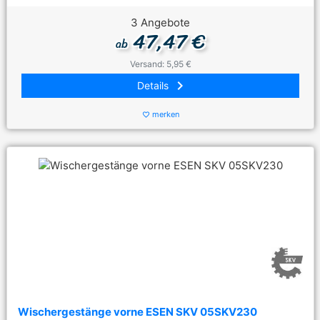
3 Angebote
47,47 €
ab
Versand: 5,95 €
keyboard_arrow_right
Details
merken
favorite_border
Wischergestänge vorne ESEN SKV 05SKV230