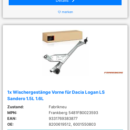
keyboard_arrow_right
Details
merken
favorite_border
1x Wischergestänge Vorne für Dacia Logan LS
Sandero 1.5L 1.6L
Zustand:
Fabrikneu
MPN:
Frankberg 5481FB0023593
EAN:
9331769383877
OE:
8200619512, 6001550803