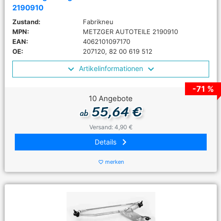
2190910
Zustand:
Fabrikneu
MPN:
METZGER AUTOTEILE 2190910
EAN:
4062101097170
OE:
207120, 82 00 619 512
Artikelinformationen
-71 %
10 Angebote
55,64 €
ab
Versand: 4,90 €
keyboard_arrow_right
Details
merken
favorite_border