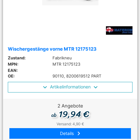
Wischergestänge vorne MTR 12175123
Zustand:
Fabrikneu
MPN:
MTR 12175123
EAN:
OE:
90110, 8200619512 PART
Artikelinformationen
2 Angebote
19,94 €
ab
Versand: 4,90 €
keyboard_arrow_right
Details