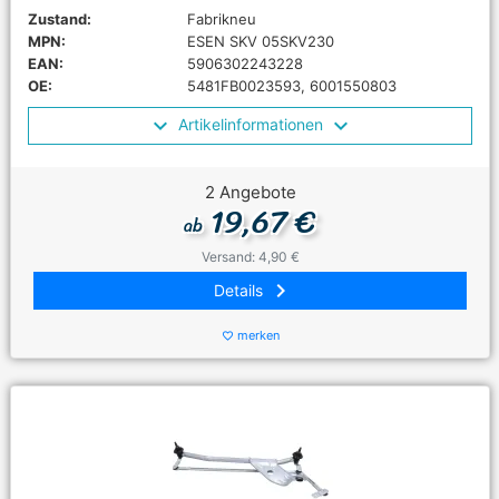
Zustand:
Fabrikneu
MPN:
ESEN SKV 05SKV230
EAN:
5906302243228
OE:
5481FB0023593, 6001550803
Artikelinformationen
2 Angebote
19,67 €
ab
Versand: 4,90 €
keyboard_arrow_right
Details
merken
favorite_border