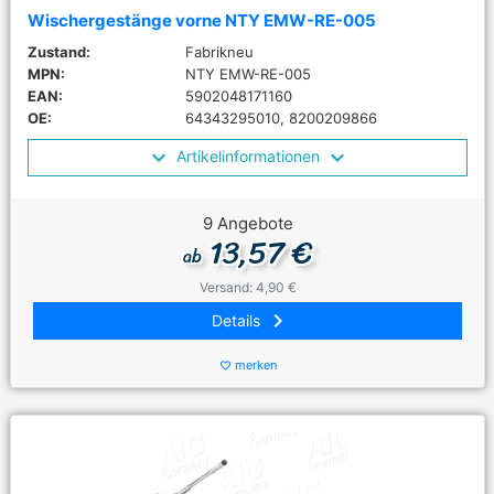
Wischergestänge vorne NTY EMW-RE-005
Zustand:
Fabrikneu
MPN:
NTY EMW-RE-005
EAN:
5902048171160
OE:
64343295010, 8200209866
Artikelinformationen
9 Angebote
13,57 €
ab
Versand: 4,90 €
keyboard_arrow_right
Details
merken
favorite_border