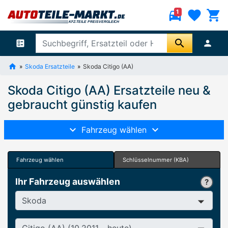
directions_car
favorite
shopping_cart
1
search
ballot
person
Skoda Ersatzteile
Skoda Citigo (AA)
Skoda Citigo (AA) Ersatzteile neu &
gebraucht günstig kaufen
Fahrzeug wählen
Fahrzeug wählen
Schlüsselnummer (KBA)
Ihr Fahrzeug auswählen
Hersteller
Baureihe